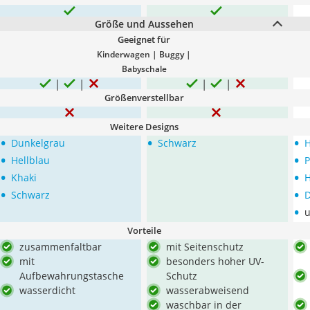
Größe und Aussehen
Geeignet für
Kinderwagen | Buggy |
Babyschale
Größenverstellbar
Weitere Designs
•
•
•
Dunkelgrau
Schwarz
H
•
•
Hellblau
P
•
•
Khaki
H
•
•
Schwarz
D
•
u
Vorteile
zusammenfaltbar
mit Seitenschutz
mit
besonders hoher UV-
Aufbewahrungstasche
Schutz
wasserdicht
wasserabweisend
waschbar in der