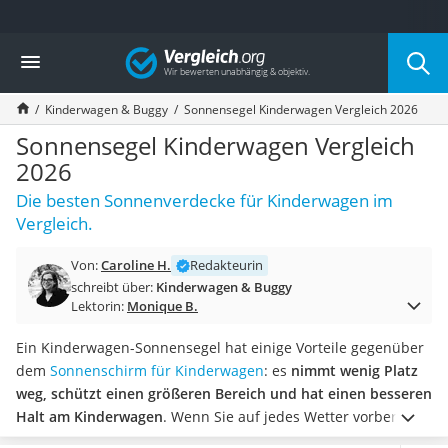
Die beliebtesten Vergleiche nach Kategorie
Vergleich
Kind & Baby
Babyphone mit 2 Kameras
Kinderwagen & Buggy
Sonnensegel Kinderwagen Vergleich 2026
Walkie-Talkie Kinder
Kindermatratzen
Sonnensegel Kinderwagen Vergleich
Babywippe
2026
Rollschuhe für Kinder
Die besten Sonnenverdecke für Kinderwagen im
Tischkicker
Vergleich.
Laufrad
Kinderschubkarre
Von:
Caroline H.
Redakteurin
Babyschlafsack
schreibt über:
Kinderwagen & Buggy
Kinderuhr
Lektorin:
Monique B.
Babyphone
Treppenschutzgitter
Ein Kinderwagen-Sonnensegel hat einige Vorteile gegenüber
Kindersitz ab 4 Jahren
dem
Sonnenschirm für Kinderwagen
: es
nimmt wenig Platz
Kinderroller 3 Räder
weg, schützt einen größeren Bereich und hat einen besseren
Ferngesteuertes Auto
Halt am Kinderwagen
.
Wenn Sie auf jedes Wetter vorbereitet
Kindersitz 15–36 kg
sein möchten, dann wählen Sie jetzt ein Sonnensegel, das