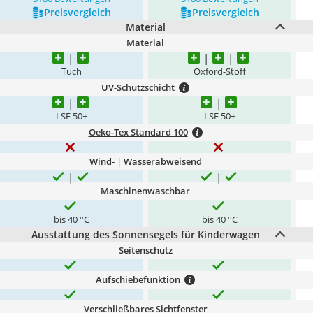
Preis­vergleich
Preis­vergleich
Material
Material
Tuch
Oxford-Stoff
UV-Schutzschicht
LSF 50+
LSF 50+
Oeko-Tex Standard 100
Wind- | Wasserabweisend
Maschinenwaschbar
bis 40 °C
bis 40 °C
Ausstattung des Sonnensegels für Kinderwagen
Seitenschutz
Aufschiebefunktion
Verschließbares Sichtfenster