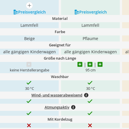
mehr anzeigen
Preis­vergleich
Preis­vergleich
Material
Lammfell
Lammfell
Farbe
Beige
Pflaume
Geeignet für
alle gängigen Kinderwagen
alle gängigen Kinderwagen
a
Größe nach Länge
keine Herstellerangabe
95 cm
Waschbar
30 °C
30 °C
Wind- und wasserabweisend
Atmungsaktiv
Mit Kordelzug