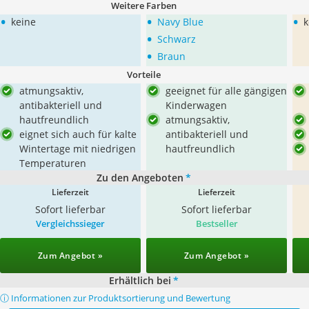
Weitere Farben
•
•
•
keine
Navy Blue
k
•
Schwarz
•
Braun
Vorteile
atmungsaktiv,
geeignet für alle gängigen
antibakteriell und
Kinderwagen
hautfreundlich
atmungsaktiv,
eignet sich auch für kalte
antibakteriell und
Wintertage mit niedrigen
hautfreundlich
Temperaturen
Zu den Angeboten
*
Lieferzeit
Lieferzeit
Sofort lieferbar
Sofort lieferbar
Vergleichssieger
Bestseller
Zum Angebot »
Zum Angebot »
Erhältlich bei
*
ⓘ Informationen zur Produktsortierung und Bewertung