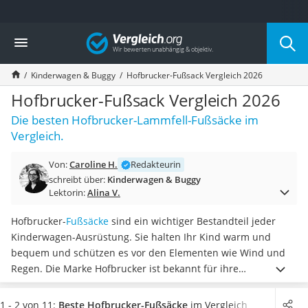
Die beliebtesten Vergleiche nach Kategorie
Vergleich
Kind & Baby
Babyphone mit 2 Kameras
Kinderwagen & Buggy
Hofbrucker-Fußsack Vergleich 2026
Walkie-Talkie Kinder
Kindermatratzen
Hofbrucker-Fußsack Vergleich 2026
Babywippe
Die besten Hofbrucker-Lammfell-Fußsäcke im
Rollschuhe für Kinder
Vergleich.
Tischkicker
Laufrad
Von:
Caroline H.
Redakteurin
Kinderschubkarre
schreibt über:
Kinderwagen & Buggy
Babyschlafsack
Lektorin:
Alina V.
Kinderuhr
Babyphone
Hofbrucker-
Fußsäcke
sind ein wichtiger Bestandteil jeder
Treppenschutzgitter
Kinderwagen-Ausrüstung. Sie halten Ihr Kind warm und
Kindersitz ab 4 Jahren
bequem und schützen es vor den Elementen wie Wind und
Kinderroller 3 Räder
Regen. Die Marke Hofbrucker ist bekannt für ihre
Ferngesteuertes Auto
hochwertigen Lammfelle, die
für maximalen Komfort und
Kindersitz 15–36 kg
Schutz sorgen
, sowie für ihre innovativen Designs. Laut
1 - 2 von 11:
Beste Hofbrucker-Fußsäcke
im Vergleich