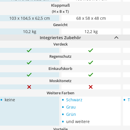
Klappmaß
(H x B x T)
103 x 104,5 x 62,5 cm
68 x 58 x 48 cm
Gewicht
10,2 kg
12,2 kg
Integriertes Zubehör
Verdeck
Regenschutz
Einkaufskorb
Moskitonetz
Weitere Farben
•
•
•
keine
Schwarz
T
•
Grau
•
Grün
•
und weitere
Vorteile