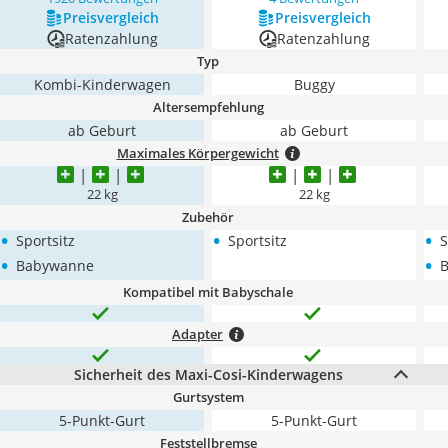
Preis­vergleich
Preis­vergleich
Ratenzahlung
Ratenzahlung
Typ
Kombi-Kinderwagen
Buggy
Altersempfehlung
ab Geburt
ab Geburt
Maximales Körpergewicht
22 kg
22 kg
Zubehör
•
•
•
Sportsitz
Sportsitz
S
•
•
Babywanne
Kompatibel mit Babyschale
Adapter
Sicherheit des Maxi-Cosi-Kinderwagens
Gurtsystem
5-Punkt-Gurt
5-Punkt-Gurt
Feststellbremse