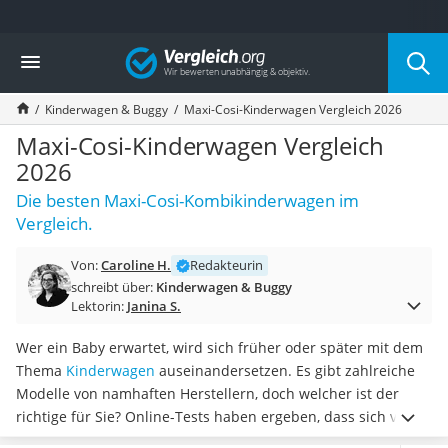
Die beliebtesten Vergleiche nach Kategorie
Vergleich
Kind & Baby
Babyphone mit 2 Kameras
Kinderwagen & Buggy
Maxi-Cosi-Kinderwagen Vergleich 2026
Walkie-Talkie Kinder
Kindermatratzen
Maxi-Cosi-Kinderwagen Vergleich
Babywippe
2026
Rollschuhe für Kinder
Die besten Maxi-Cosi-Kombikinderwagen im
Tischkicker
Vergleich.
Laufrad
Kinderschubkarre
Von:
Caroline H.
Redakteurin
Babyschlafsack
schreibt über:
Kinderwagen & Buggy
Kinderuhr
Lektorin:
Janina S.
Babyphone
Treppenschutzgitter
Wer ein Baby erwartet, wird sich früher oder später mit dem
Kindersitz ab 4 Jahren
Thema
Kinderwagen
auseinandersetzen. Es gibt zahlreiche
Kinderroller 3 Räder
Modelle von namhaften Herstellern, doch welcher ist der
Ferngesteuertes Auto
richtige für Sie? Online-Tests haben ergeben, dass sich vor
Kindersitz 15–36 kg
allem die
Kinderwagen von Maxi-Cosi als besonders