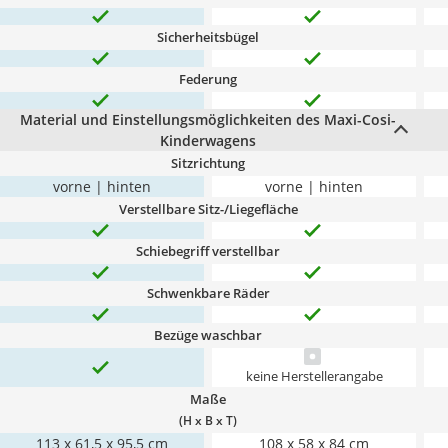
Sicherheitsbügel
Federung
Material und Einstellungsmöglichkeiten des Maxi-Cosi-
Kinderwagens
Sitzrichtung
vorne | hinten
vorne | hinten
Verstellbare Sitz-/Liegefläche
Schiebegriff verstellbar
Schwenkbare Räder
Bezüge waschbar
keine Herstellerangabe
Maße
(H x B x T)
113 x 61,5 x 95,5 cm
108 x 58 x 84 cm