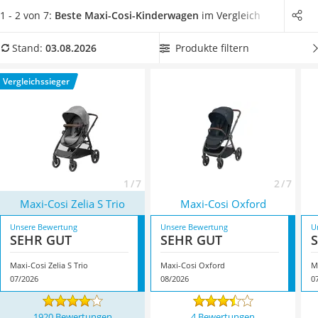
Kinderfahrradhelm
praktisch erweisen, da sie leicht umzubauen sind.
Wählen
1 - 2 von 7:
Beste Maxi-Cosi-Kinderwagen
im Vergleich
Barfußschuhe Kinder
Sie jetzt einen Maxi-Cosi-Kinderwagen aus unserer
Kinder-Mikroskop
Vergleichstabelle aus, welcher bereits
ab der Geburt nutzbar
Produkte filtern
Stand:
03.08.2026
Ferngesteuerter Hubschrauber
ist, dadurch können Sie diesen über 3 Jahre lang nutzen.
Service
Überzeugt hat uns hier im August 2026 besonders das
Vergleichssieger
Modell
Maxi-Cosi Zelia S Trio
*
mit seinen Eigenschaften.
1 / 7
2 / 7
Maxi-Cosi Zelia S Trio
Maxi-Cosi Oxford
Unsere Bewertung
Unsere Bewertung
U
SEHR GUT
SEHR GUT
Maxi-Cosi Zelia S Trio
Maxi-Cosi Oxford
M
07/2026
08/2026
0
1920 Bewertungen
4 Bewertungen