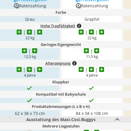
Ratenzahlung
Ratenzahlung
Farbe
Grau
Graphit
Hohe Tragfähigkeit
22 kg
22 kg
Geringes Eigengewicht
12,5 kg
11,5 kg
Alterseignung
4 Jahre
4 Jahre
Klappbar
Kompatibel mit Babyschale
Produktabmessungen (L x B x H)
‎62 x 38 x 73 cm
84 x 58 x 108 cm
Ausstattung des Maxi-Cosi-Buggys
Mehrere Liegestufen