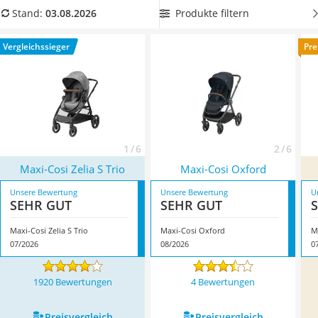
Kinderfahrradhelm
einen
Maxi-Cosi-Buggy mit besonders hoher Alterseignung
,
Produkte filtern
Stand:
03.08.2026
Barfußschuhe Kinder
damit Sie den Buggy möglichst lange nutzen können.
Kinder-Mikroskop
Überzeugt hat uns hier im August 2026 besonders das
Vergleichssieger
Pre
Ferngesteuerter Hubschrauber
Modell
Maxi-Cosi Zelia S Trio
*
mit seinen Eigenschaften.
Service
1 / 6
2 / 6
Maxi-Cosi Zelia S Trio
Maxi-Cosi Oxford
Unsere Bewertung
Unsere Bewertung
U
SEHR GUT
SEHR GUT
Maxi-Cosi Zelia S Trio
Maxi-Cosi Oxford
M
07/2026
08/2026
0
1920 Bewertungen
4 Bewertungen
Preis­vergleich
Preis­vergleich