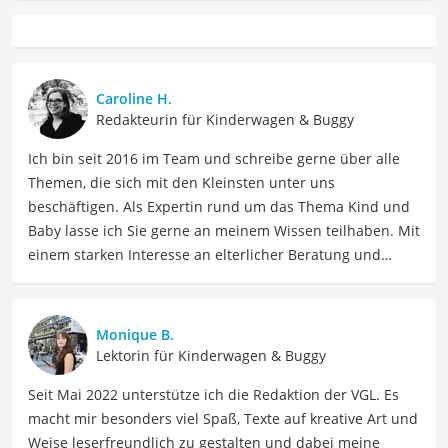
Caroline H.
Redakteurin für Kinderwagen & Buggy
Ich bin seit 2016 im Team und schreibe gerne über alle
Themen, die sich mit den Kleinsten unter uns
beschäftigen. Als Expertin rund um das Thema Kind und
Baby lasse ich Sie gerne an meinem Wissen teilhaben. Mit
einem starken Interesse an elterlicher Beratung und
Erziehung biete ich so informative wie auch einfühlsame
Texte für Eltern sowie Betreuer. Meine Beiträge
behandeln Themen wie Kindergesundheit, Ernährung,
Monique B.
Entwicklungsmilestones sowie Elternschaft, um Eltern
Lektorin für Kinderwagen & Buggy
dabei zu unterstützen, ihre Kinder optimal zu
Seit Mai 2022 unterstütze ich die Redaktion der VGL. Es
unterstützen und zu fördern.
macht mir besonders viel Spaß, Texte auf kreative Art und
Der Maxi-Cosi-Buggy-Vergleich ist aus unserer Sicht
Weise leserfreundlich zu gestalten und dabei meine
besonders empfehlenswert für
Eltern
und
Kleinkinder
.