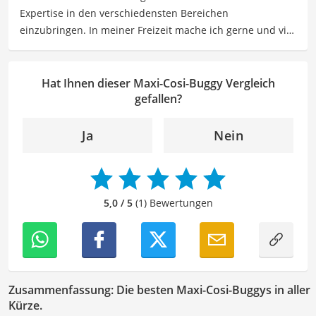
Expertise in den verschiedensten Bereichen
einzubringen. In meiner Freizeit mache ich gerne und viel
Sport und probiere dabei immer wieder neue Sportarten
aus. Als Lektorin liegt mein Fokus darauf, Texte auf ihre
Klarheit, Verständlichkeit und stilistische Korrektheit zu
Hat Ihnen dieser Maxi-Cosi-Buggy Vergleich
überprüfen. Mein Ziel ist es dabei, die Qualität und den
gefallen?
Ausdruck der Texte zu verbessern, um Ihnen eine
angenehme Leseerfahrung zu bieten. Durch meine
Ja
Nein
langjährige Erfahrung als Lektorin will ich vor allem dazu
beitragen, dass die Inhalte unserer Redaktion optimal
präsentiert werden und ihre volle Wirkung entfalten.
5,0 / 5
(1) Bewertungen
Zusammenfassung: Die besten Maxi-Cosi-Buggys in aller
Kürze.