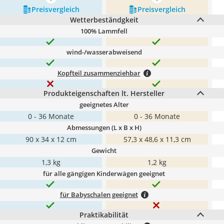
mehr anzeigen
mehr anzeigen
Preis­vergleich
Preis­vergleich
Wetterbeständgkeit
100% Lammfell
wind-/wasserabweisend
Kopfteil zusammenziehbar
Produkteigenschaften lt. Hersteller
geeignetes Alter
0 - 36 Monate
0 - 36 Monate
Abmessungen (L x B x H)
90 x 34 x 12 cm
57,3 x 48,6 x 11,3 cm
Gewicht
1,3 kg
1,2 kg
für alle gängigen Kinderwägen geeignet
für Babyschalen geeignet
Praktikabilität