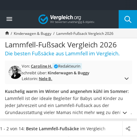
Die beliebtesten Vergleiche nach Kategorie
Vergleich
Kind & Baby
Babyphone mit 2 Kameras
Kinderwagen & Buggy
Lammfell-Fußsack Vergleich 2026
Walkie-Talkie Kinder
Kindermatratzen
Lammfell-Fußsack Vergleich 2026
Babywippe
Die besten Fußsäcke aus Lammfell im Vergleich.
Rollschuhe für Kinder
Tischkicker
Von:
Caroline H.
Redakteurin
Laufrad
schreibt über:
Kinderwagen & Buggy
Kinderschubkarre
Lektorin:
Nele B.
Babyschlafsack
Kinderuhr
Kuschelig warm im Winter und angenehm kühl im Sommer:
Babyphone
Lammfell ist der ideale Begleiter für Babys und Kinder zu
Treppenschutzgitter
jeder Jahreszeit und ein Lammfell-Fußsack aus der
Kindersitz ab 4 Jahren
Grundausstattung vieler Mamas nicht mehr weg zu denken.
Kinderroller 3 Räder
Die kuscheligen Fußsäcke für den
Kinderwagen
gibt es in
Ferngesteuertes Auto
vielen Versionen und Farben und
die meisten Modelle sind
1 - 2 von 14:
Beste Lammfell-Fußsäcke
im Vergleich
Kindersitz 15–36 kg
universell für die gängigen Kinderwagen einsetzbar,
wie