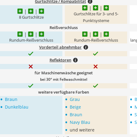
Gurtschlitze / Kompabilität
Gurtschlitze für 3- und 5-
8 Gurtschlitze
Punktsysteme
Reißverschluss
Rundum-Reißverschluss
Rundum-Reißverschluss
lan
Vorderteil abnehmbar
Reflektoren
für Maschinenwäsche geeignet
bei 30° mit Fellwaschmittel
weitere verfügbare Farben
•
•
•
Braun
Grau
B
•
•
•
Dunkelblau
Beige
M
•
•
Braun
S
•
•
Navy Blau
S
•
und weitere