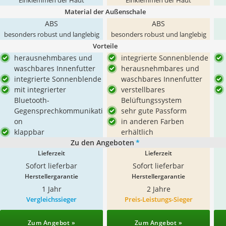
Einklemmen der Haut
Einklemmen der Haut
Material der Außenschale
ABS
ABS
besonders robust und langlebig
besonders robust und langlebig
Vorteile
herausnehmbares und
integrierte Sonnenblende
waschbares Innenfutter
herausnehmbares und
integrierte Sonnenblende
waschbares Innenfutter
mit integrierter
verstellbares
Bluetooth-
Belüftungssystem
Gegensprechkommunikati
sehr gute Passform
on
in anderen Farben
klappbar
erhältlich
Zu den Angeboten
*
Lieferzeit
Lieferzeit
Sofort lieferbar
Sofort lieferbar
Herstellergarantie
Herstellergarantie
1 Jahr
2 Jahre
Vergleichssieger
Preis-Leistungs-Sieger
Zum Angebot »
Zum Angebot »