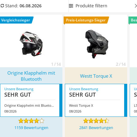
Alkoholtester
Bluetooth-Kommunikationssystem
. Überzeugt hat uns hier
Produkte filtern
Stand:
06.08.2026
Felgenbaum
im August 2026 besonders das Modell
Origine Klapphelm mit
Diesel-Additiv
Bluetooth
*
mit seinen Eigenschaften.
Vergleichssieger
Preis-Leistungs-Sieger
Bes
Wagenheber
Service
1 / 14
2 / 14
Origine Klapphelm mit
Westt Torque X
Bluetooth
Unsere Bewertung
Unsere Bewertung
U
SEHR GUT
SEHR GUT
Origine Klapphelm mit Bluetooth
Westt Torque X
L
08/2026
08/2026
0
1159 Bewertungen
2841 Bewertungen