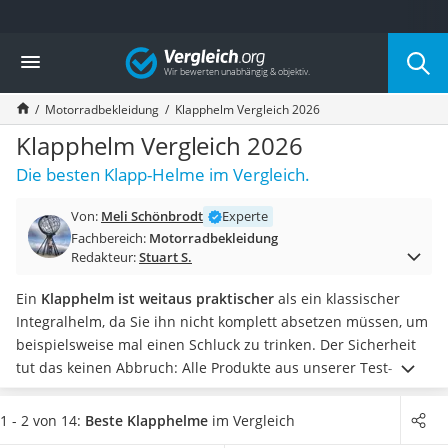
Die beliebtesten Vergleiche nach Kategorie
Vergleich
Auto & Motor
Fahrradträger-Anhängerkupplung (4 Fahrräder)
Motorradbekleidung
Klapphelm Vergleich 2026
Fahrradträger
Fahrradträger (Anhängerkupplung)
Klapphelm Vergleich 2026
Fahrradträger 3 Fahrräder
Die besten Klapp-Helme im Vergleich.
Benzinkanister (20 l)
Dashcam
Von:
Meli Schönbrodt
Experte
Fahrradträger E-Bike
Fachbereich:
Motorradbekleidung
Benzinkanister
Redakteur:
Stuart S.
Marderschreck
Wagenheber 3t
Ein
Klapphelm ist weitaus praktischer
als ein klassischer
AGM-Batterie Wohnmobil
Integralhelm, da Sie ihn nicht komplett absetzen müssen, um
Thule-Fahrradträger
beispielsweise mal einen Schluck zu trinken. Der Sicherheit
FM-Transmitter
tut das keinen Abbruch: Alle Produkte aus unserer Test- bzw.
Sommerreifen 205/55 R16
Vergleichstabelle schützen Sie in hohem Maße.
Wenn Sie
Autobatterie-Ladegerät
gern unterwegs mit anderen Fahrern in Kontakt bleiben
1 - 2 von 14:
Beste Klapphelme
im Vergleich
Starthilfe mit Kompressor
möchten, wählen Sie jetzt ein Modell mit
integrierbarem