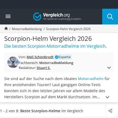
Die beliebtesten Vergleiche nach Kategorie
Vergleich
Auto & Motor
Fahrradträger-Anhängerkupplung (4 Fahrräder)
Motorradbekleidung
Scorpion-Helm Vergleich 2026
Fahrradträger
Fahrradträger (Anhängerkupplung)
Scorpion-Helm Vergleich 2026
Fahrradträger 3 Fahrräder
Die besten Scorpion-Motorradhelme im Vergleich.
Benzinkanister (20 l)
Dashcam
Von:
Meli Schönbrodt
Experte
Fahrradträger E-Bike
Fachbereich:
Motorradbekleidung
Benzinkanister
Redakteur:
Stuart S.
Marderschreck
Wagenheber 3t
Sie sind auf der Suche nach dem idealen
Motorradhelm
für
AGM-Batterie Wohnmobil
Ihre anstehenden Touren? Laut gängigen Online-Tests
Thule-Fahrradträger
konnten sich in den letzten Jahren vor allem Modelle des
FM-Transmitter
Herstellers Scorpion auf dem Markt durchsetzen. Im
Sommerreifen 205/55 R16
Sortiment finden Sie hauptsächlich Integralhelme und
Autobatterie-Ladegerät
Jethelme, welche sich durch
geschmackvolle Designs und
1 - 2 von 8:
Beste Scorpion-Helme
im Vergleich
Starthilfe mit Kompressor
eine hohe Qualität
auszeichnen.
Wählen Sie jetzt einen