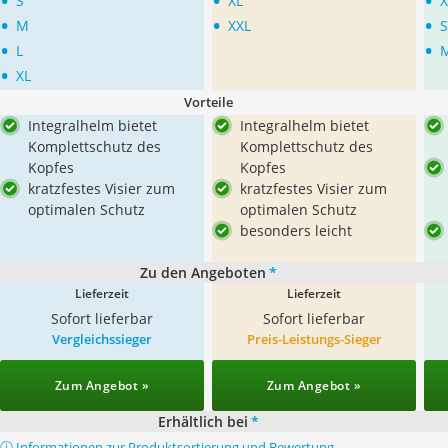
•
•
•
S
XL
X
•
•
•
M
XXL
S
•
•
L
•
XL
Vorteile
Integralhelm bietet
Integralhelm bietet
Komplettschutz des
Komplettschutz des
Kopfes
Kopfes
kratzfestes Visier zum
kratzfestes Visier zum
optimalen Schutz
optimalen Schutz
besonders leicht
Zu den Angeboten
*
Lieferzeit
Lieferzeit
Sofort lieferbar
Sofort lieferbar
Vergleichssieger
Preis-Leistungs-Sieger
Zum Angebot »
Zum Angebot »
Erhältlich bei
*
ⓘ Informationen zur Produktsortierung und Bewertung