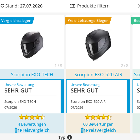
Alkoholtester
Scorpion-Helm mit Kinnschutz
aus unserer Vergleichstabelle,
Produkte filtern
Stand:
27.07.2026
Felgenbaum
damit Sie bei der Fahrt den idealen Schutz erhalten.
Diesel-Additiv
Überzeugt hat uns hier im Juli 2026 besonders das Modell
Vergleichssieger
Preis-Leistungs-Sieger
Bes
Wagenheber
Scorpion EXO-TECH
*
mit seinen Eigenschaften.
Service
1 / 8
2 / 8
Scorpion EXO-TECH
Scorpion EXO-520 AIR
Sc
Unsere Bewertung
Unsere Bewertung
U
SEHR GUT
SEHR GUT
Scorpion EXO-TECH
Scorpion EXO-520 AIR
S
07/2026
07/2026
0
4 Bewertungen
60 Bewertungen
Preis­vergleich
Preis­vergleich
Typ