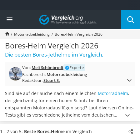
Die beliebtesten Vergleiche nach Kategorie
Vergleich
Auto & Motor
Fahrradträger-Anhängerkupplung (4 Fahrräder)
Motorradbekleidung
Bores-Helm Vergleich 2026
Fahrradträger
Fahrradträger (Anhängerkupplung)
Bores-Helm Vergleich 2026
Fahrradträger 3 Fahrräder
Die besten Bores-Jethelme im Vergleich.
Benzinkanister (20 l)
Dashcam
Von:
Meli Schönbrodt
Experte
Fahrradträger E-Bike
Fachbereich:
Motorradbekleidung
Benzinkanister
Redakteur:
Stuart S.
Marderschreck
Wagenheber 3t
Sind Sie auf der Suche nach einem leichten
Motorradhelm
,
AGM-Batterie Wohnmobil
der gleichzeitig für einen hohen Schutz bei Ihren
Thule-Fahrradträger
entspannten Motorradausflügen sorgt? Laut diversen Online-
FM-Transmitter
Tests gibt es verschiedene Jethelme vom deutschen
Sommerreifen 205/55 R16
Hersteller Bores. Bores-Helme zeichnen sich unter anderem
Autobatterie-Ladegerät
durch das Twin-Shell-System
aus, welches Ihren Kopf bei
1 - 2 von 5:
Beste Bores-Helme
im Vergleich
Starthilfe mit Kompressor
einem Aufprall besonders schützt.
Wählen Sie jetzt aus