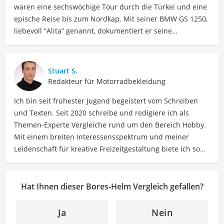
waren eine sechswöchige Tour durch die Türkei und eine
epische Reise bis zum Nordkap. Mit seiner BMW GS 1250,
liebevoll “Alita” genannt, dokumentiert er seine
Erfahrungen und teilt wertvolle Tipps zu Motorrädern,
Equipment und Abenteuerreisen auf seinen Social-Media-
Kanälen auf "Kettenöl und Ravioli". Meli kennt die
Stuart S.
Herausforderungen, die Motorradfahrer auf Reisen
Redakteur für Motorradbekleidung
erwarten, aus erster Hand, und kann fundierte
Ich bin seit frühester Jugend begeistert vom Schreiben
Empfehlungen geben, die nicht nur Theorie sind, sondern
und Texten. Seit 2020 schreibe und redigiere ich als
in der Praxis getestet wurden. In seiner Freizeit findet er
Themen-Experte Vergleiche rund um den Bereich Hobby.
außerdem Ausgleich beim Sport: Joggen und Marathon
Mit einem breiten Interessensspektrum und meiner
Laufen und Wandern in den Bergen.
Leidenschaft für kreative Freizeitgestaltung biete ich so
Der Bores-Helm-Vergleich ist aus unserer Sicht besonders
vielfältige wie inspirierende Inhalte für Hobbyisten sowie
empfehlenswert für
Motorradfahrer
und
Biker
.
Freizeitliebhaber. Meine Beiträge umfassen Hobbyideen,
Anleitungen, Produktvergleiche sowie auch Tipps, um
Hat Ihnen dieser Bores-Helm Vergleich gefallen?
Menschen dabei zu helfen, ihre Leidenschaften und
Interessen zu entdecken, zu vertiefen wie auch neue
Ja
Nein
Hobbys auszuprobieren.