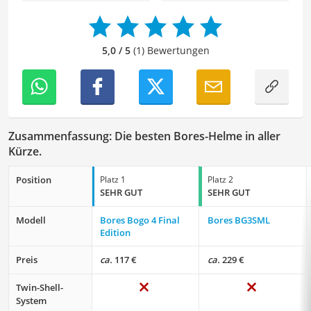
Der Bores-Helm-Vergleich ist aus unserer Sicht besonders
empfehlenswert für
Motorradfahrer
und
Biker
.
5,0 / 5
(1) Bewertungen
Zusammenfassung: Die besten Bores-Helme in aller
Kürze.
Position
Platz 1
Platz 2
SEHR GUT
SEHR GUT
Modell
Bores Bogo 4 Final
Bores BG3SML
Edition
Preis
ca.
117 €
ca.
229 €
Twin-Shell-
System