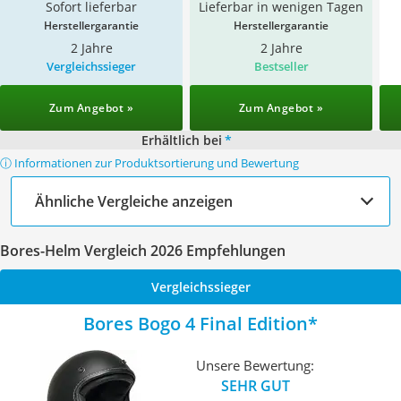
Sofort lieferbar
Lieferbar in wenigen Tagen
Herstellergarantie
Herstellergarantie
2 Jahre
2 Jahre
Vergleichssieger
Bestseller
Zum Angebot »
Zum Angebot »
Erhältlich bei
*
ⓘ Informationen zur Produktsortierung und Bewertung
Ähnliche Vergleiche anzeigen
Bores-Helm Vergleich 2026 Empfehlungen
Vergleichssieger
Bores Bogo 4 Final Edition
Unsere Bewertung:
SEHR GUT