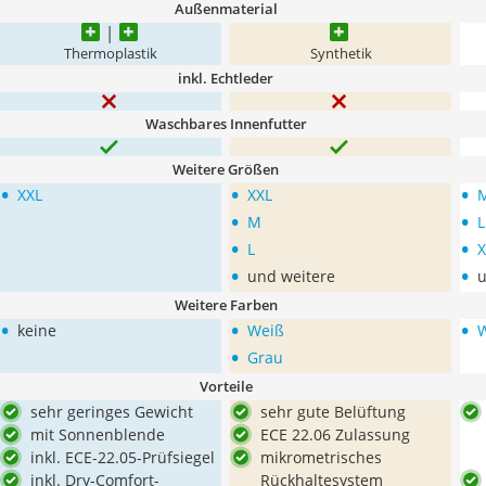
Außenmaterial
Thermoplastik
Synthetik
inkl. Echtleder
Waschbares Innenfutter
Weitere Größen
•
•
•
XXL
XXL
•
•
M
L
•
•
L
X
•
•
und weitere
u
Weitere Farben
•
•
•
keine
Weiß
•
Grau
Vorteile
sehr geringes Gewicht
sehr gute Belüftung
mit Sonnenblende
ECE 22.06 Zulassung
inkl. ECE-22.05-Prüfsiegel
mikrometrisches
inkl. Dry-Comfort-
Rückhaltesystem