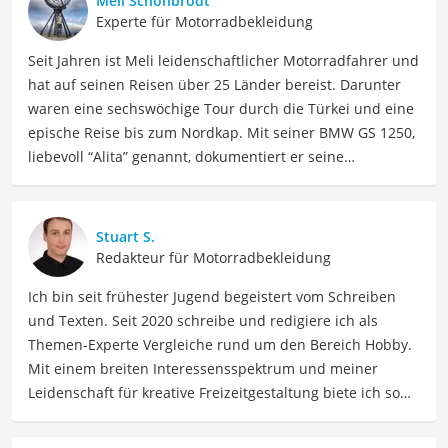
Meli Schönbrodt
Experte für Motorradbekleidung
Seit Jahren ist Meli leidenschaftlicher Motorradfahrer und
hat auf seinen Reisen über 25 Länder bereist. Darunter
waren eine sechswöchige Tour durch die Türkei und eine
epische Reise bis zum Nordkap. Mit seiner BMW GS 1250,
liebevoll “Alita” genannt, dokumentiert er seine
Erfahrungen und teilt wertvolle Tipps zu Motorrädern,
Equipment und Abenteuerreisen auf seinen Social-Media-
Kanälen auf "Kettenöl und Ravioli". Meli kennt die
Stuart S.
Herausforderungen, die Motorradfahrer auf Reisen
Redakteur für Motorradbekleidung
erwarten, aus erster Hand, und kann fundierte
Ich bin seit frühester Jugend begeistert vom Schreiben
Empfehlungen geben, die nicht nur Theorie sind, sondern
und Texten. Seit 2020 schreibe und redigiere ich als
in der Praxis getestet wurden. In seiner Freizeit findet er
Themen-Experte Vergleiche rund um den Bereich Hobby.
außerdem Ausgleich beim Sport: Joggen und Marathon
Mit einem breiten Interessensspektrum und meiner
Laufen und Wandern in den Bergen.
Leidenschaft für kreative Freizeitgestaltung biete ich so
Der AGV-Helm-Vergleich ist aus unserer Sicht besonders
vielfältige wie inspirierende Inhalte für Hobbyisten sowie
empfehlenswert für
Motorradfahrer
.
Freizeitliebhaber. Meine Beiträge umfassen Hobbyideen,