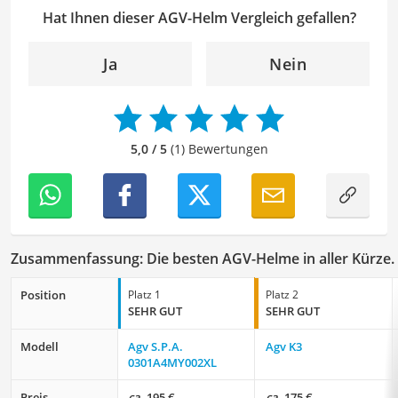
Anleitungen, Produktvergleiche sowie auch Tipps, um
Hat Ihnen dieser AGV-Helm Vergleich gefallen?
Menschen dabei zu helfen, ihre Leidenschaften und
Interessen zu entdecken, zu vertiefen wie auch neue
Ja
Nein
Hobbys auszuprobieren.
Der AGV-Helm-Vergleich ist aus unserer Sicht besonders
empfehlenswert für
Motorradfahrer
.
5,0 / 5
(1) Bewertungen
Zusammenfassung: Die besten AGV-Helme in aller Kürze.
Position
Platz 1
Platz 2
SEHR GUT
SEHR GUT
Modell
Agv S.P.A.
Agv K3
0301A4MY002XL
Preis
ca.
195 €
ca.
175 €