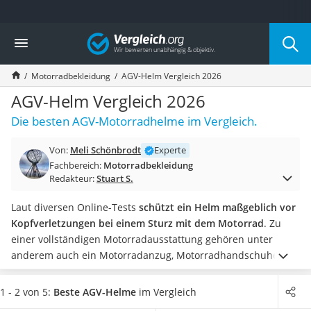
Die beliebtesten Vergleiche nach Kategorie
Vergleich
Auto & Motor
Fahrradträger-Anhängerkupplung (4 Fahrräder)
Motorradbekleidung
AGV-Helm Vergleich 2026
Fahrradträger
Fahrradträger (Anhängerkupplung)
AGV-Helm Vergleich 2026
Fahrradträger 3 Fahrräder
Die besten AGV-Motorradhelme im Vergleich.
Benzinkanister (20 l)
Dashcam
Von:
Meli Schönbrodt
Experte
Fahrradträger E-Bike
Fachbereich:
Motorradbekleidung
Benzinkanister
Redakteur:
Stuart S.
Marderschreck
Wagenheber 3t
Laut diversen Online-Tests
schützt ein Helm maßgeblich vor
AGM-Batterie Wohnmobil
Kopfverletzungen bei einem Sturz mit dem Motorrad
. Zu
Thule-Fahrradträger
einer vollständigen Motorradausstattung gehören unter
FM-Transmitter
anderem auch ein Motorradanzug, Motorradhandschuhe und
Sommerreifen 205/55 R16
ein
Nierengurt
. Neben dem Straßenverkehr kommen AGV-
Autobatterie-Ladegerät
Helme auch bei Motorradrennen zum Einsatz.
Wählen Sie
1 - 2 von 5:
Beste AGV-Helme
im Vergleich
Starthilfe mit Kompressor
jetzt aus unserer Vergleichstabelle einen
AGV-Helm mit