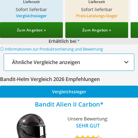
Lieferzeit
Lieferzeit
Sofort lieferbar
Sofort lieferbar
Vergleichssieger
Preis-Leistungs-Sieger
Zum Angebot »
Zum Angebot »
Erhältlich bei
*
ⓘ Informationen zur Produktsortierung und Bewertung
Ähnliche Vergleiche anzeigen
Bandit-Helm Vergleich 2026 Empfehlungen
Vergleichssieger
Bandit Alien II Carbon
Unsere Bewertung:
SEHR GUT