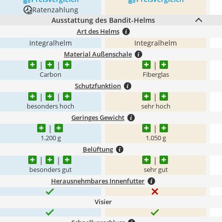
Ratenzahlung
Ausstattung des Bandit-Helms
Art des Helms
Integralhelm
Integralhelm
Material Außenschale
Carbon
Fiberglas
Schutzfunktion
besonders hoch
sehr hoch
Geringes Gewicht
1.200 g
1.050 g
Belüftung
besonders gut
sehr gut
Herausnehmbares Innenfutter
Visier