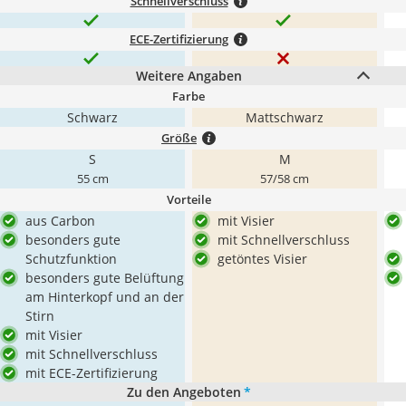
Schnellverschluss
ECE-Zertifizierung
Weitere Angaben
Farbe
Schwarz
Mattschwarz
Größe
S
M
55 cm
57/58 cm
Vorteile
aus Carbon
mit Visier
besonders gute
mit Schnellverschluss
Schutzfunktion
getöntes Visier
besonders gute Belüftung
am Hinterkopf und an der
Stirn
mit Visier
mit Schnellverschluss
mit ECE-Zertifizierung
Zu den Angeboten
*