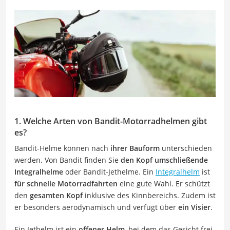
1. Welche Arten von Bandit-Motorradhelmen gibt
es?
Bandit-Helme können nach
ihrer Bauform
unterschieden
werden. Von Bandit finden Sie
den Kopf umschließende
Integralhelme
oder Bandit-Jethelme. Ein
Integralhelm
ist
für schnelle Motorradfahrten
eine gute Wahl. Er schützt
den
gesamten Kopf
inklusive des Kinnbereichs. Zudem ist
er besonders aerodynamisch und verfügt über
ein
Visier
.
Ein Jethelm ist ein
offener Helm
, bei dem das Gesicht frei