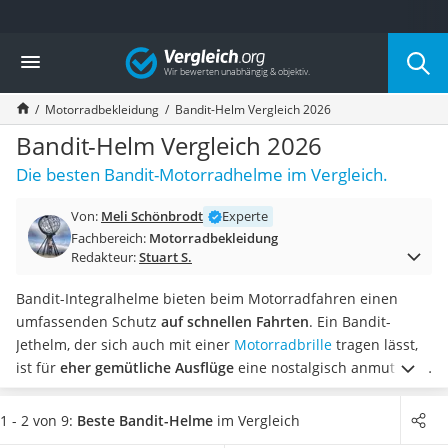
Die beliebtesten Vergleiche nach Kategorie
Vergleich
Auto & Motor
Fahrradträger-Anhängerkupplung (4 Fahrräder)
Motorradbekleidung
Bandit-Helm Vergleich 2026
Fahrradträger
Fahrradträger (Anhängerkupplung)
Bandit-Helm Vergleich 2026
Fahrradträger 3 Fahrräder
Die besten Bandit-Motorradhelme im Vergleich.
Benzinkanister (20 l)
Dashcam
Von:
Meli Schönbrodt
Experte
Fahrradträger E-Bike
Fachbereich:
Motorradbekleidung
Benzinkanister
Redakteur:
Stuart S.
Marderschreck
Wagenheber 3t
Bandit-Integralhelme bieten beim Motorradfahren einen
AGM-Batterie Wohnmobil
umfassenden Schutz
auf schnellen Fahrten
. Ein Bandit-
Thule-Fahrradträger
Jethelm, der sich auch mit einer
Motorradbrille
tragen lässt,
FM-Transmitter
ist für
eher gemütliche Ausflüge
eine nostalgisch anmutende
Sommerreifen 205/55 R16
Alternative. Aus Sicherheitsgründen raten Online-Tests
Autobatterie-Ladegerät
immer
zu Modellen mit ECE-Zertifizierung
.
Bandit-Jethelme
1 - 2 von 9:
Beste Bandit-Helme
im Vergleich
Starthilfe mit Kompressor
bestehen aus
Fiberglas oder Carbon
. Besonders leichte