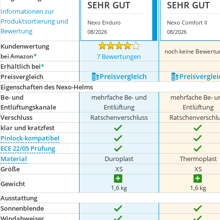
SEHR GUT
SEHR GUT
Informationen zur
Produktsortierung und
Nexo Enduro
Nexo Comfort II
Bewertung
08/2026
08/2026
Kundenwertung
noch keine Bewertu
*
bei Amazon
7 Bewertungen
Erhältlich bei
*
Preis­vergleich
Preis­verglei
Preis­vergleich
Eigenschaften des Nexo-Helms
Be- und
mehrfache Be- und
mehrfache Be- u
Entlüftungskanäle
Entlüftung
Entlüftung
Verschluss
Ratschenverschluss
Ratschenverschl
klar und kratzfest
Pinlock-kompatibel
ECE 22/05 Prüfung
Material
Duroplast
Thermoplast
Größe
XS
XS
Gewicht
1,6 kg
1,6 kg
Ausstattung
Sonnenblende
Windabweiser