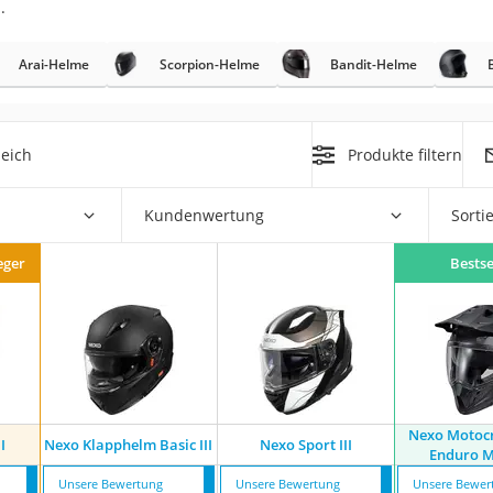
.
nmobil
er
Arai-Helme
Scorpion-Helme
Bandit-Helme
/55 R16
eich
Produkte filtern
gerät
pressor
Kundenwertung
Sorti
eger
Bestse
Nexo Motoc
I
Nexo Klapphelm Basic III
Nexo Sport III
Enduro M
Unsere Bewertung
Unsere Bewertung
Unsere Bewer