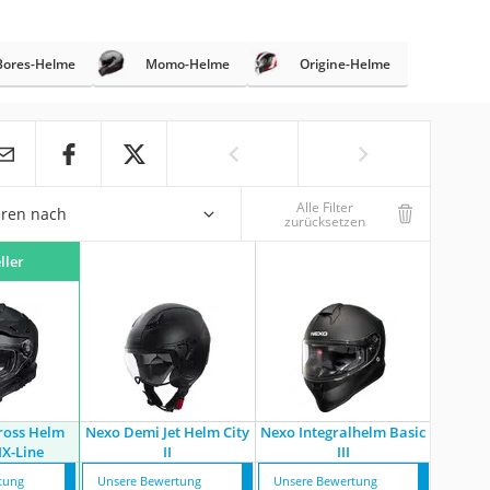
Bores-Helme
Momo-Helme
Origine-Helme
Alle Filter
eren nach
zurücksetzen
ller
ross Helm
Nexo Demi Jet Helm City
Nexo Integralhelm Basic
X-Line
II
III
tung
Unsere Bewertung
Unsere Bewertung