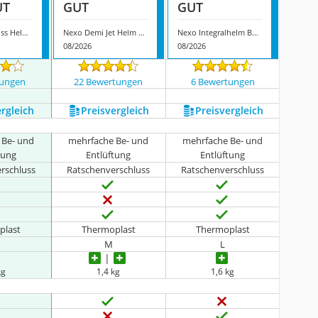
UT
GUT
GUT
Nexo Motocross Helm Enduro MX-Line
Nexo Demi Jet Helm City II
Nexo Integralhelm Basic III
08/2026
08/2026
tungen
22 Bewertungen
6 Bewertungen
ergleich
Preis­vergleich
Preis­vergleich
 Be- und
mehrfache Be- und
mehrfache Be- und
tung
Entlüftung
Entlüftung
rschluss
Ratschenverschluss
Ratschenverschluss
plast
Thermoplast
Thermoplast
M
L
kg
1,4 kg
1,6 kg