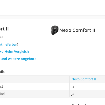
t II
Nexo Comfort II
gen
ort lieferbar
)
exo-Helm Vergleich
h und weitere Angebote
ils
Nexo Comfort II
st
Ja
bel
Ja