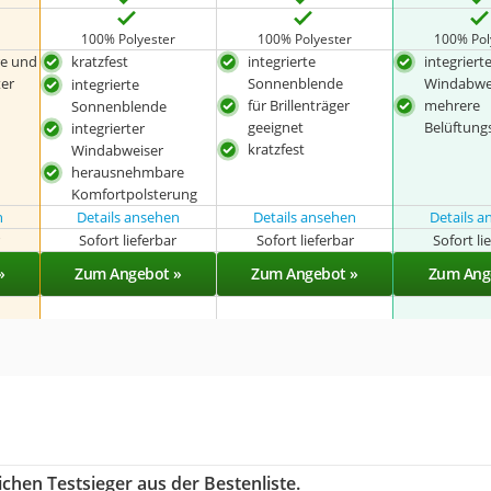
100% Polyester
100% Polyester
100% Pol
e und
kratzfest
integrierte
integriert
er
Sonnenblende
Windabwe
integrierte
für Brillenträger
mehrere
Sonnenblende
geeignet
Belüftung
integrierter
kratzfest
Windabweiser
herausnehmbare
Komfortpolsterung
n
Details ansehen
Details ansehen
Details 
r
Sofort lieferbar
Sofort lieferbar
Sofort li
»
Zum Angebot »
Zum Angebot »
Zum Ang
chen Testsieger aus der Bestenliste.