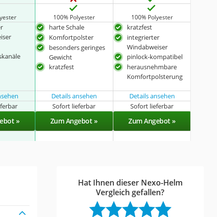
yester
100% Polyester
100% Polyester
er
harte Schale
kratzfest
iser
Komfortpolster
integrierter
Windabweiser
besonders geringes
skanäle
pinlock-kompatibel
Gewicht
kratzfest
herausnehmbare
Komfortpolsterung
ansehen
Details ansehen
Details ansehen
eferbar
Sofort lieferbar
Sofort lieferbar
ebot »
Zum Angebot »
Zum Angebot »
Hat Ihnen dieser Nexo-Helm
Vergleich gefallen?