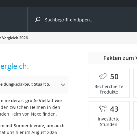
ergleiche nach Kategorie
 Vergleich 2026
ängerkupplung (4 Fahrräder)
Fakten zum 
nhängerkupplung)
rgleich.
ahrräder
50
l)
eidung
Redakteur:
Stuart S.
Recherchierte
Produkte
eine derart große Vielfalt wie
ke
43
heiden zwischen Helmen in den
enden Helm von Nexo finden.
Investierte
Stunden
m mit Sonnenblende, um auch
hat uns hier im August 2026