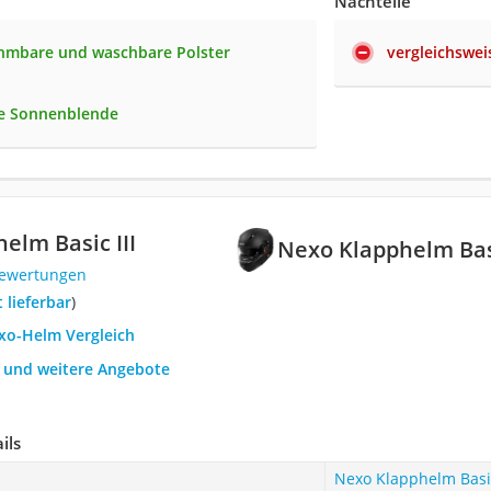
Nachteile
hmbare und waschbare Polster
vergleichswe
te Sonnenblende
elm Basic III
Nexo Klapphelm Basi
Bewertungen
t lieferbar
)
exo-Helm Vergleich
h und weitere Angebote
ils
Nexo Klapphelm Basic