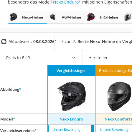
besonders das Modell
Nexo Enduro
*
mit seinen Eigenschaften
AGM-Batterie Woh
Thule-Fahrradträg
Nexo-Helme
AGV-Helme
HJC-Helme
FM-Transmitter
Sommerreifen 205
Aktualisiert:
08.08.2026
1 - 7 von 7:
Beste Nexo-Helme
im Vergl
Autobatterie-Lade
Starthilfe mit Kom
Preis in EUR
Hersteller
Alkoholtester
Felgenbaum
Vergleichssieger
Preis-Leistungs-Si
Diesel-Additiv
Wagenheber
Abbildung
*
Service
Modell
*
Nexo Enduro
Nexo Comfort I
Unsere Bewertung
Unsere Bewertung
Vergleichsergebnis
*