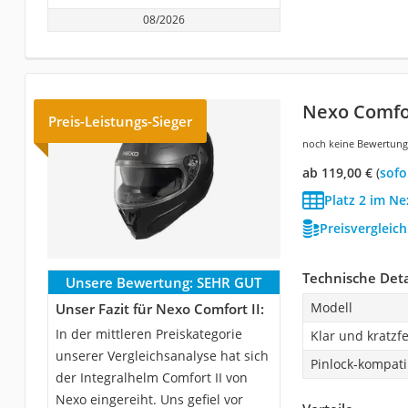
08/2026
Nexo Comfor
Preis-Leistungs-Sieger
noch keine Bewertun
ab 119,00 €
(
Sof
Platz 2 im N
Preisvergleic
Technische Deta
Unsere Bewertung:
SEHR GUT
Modell
Unser Fazit für Nexo Comfort II:
In der mittleren Preiskategorie
Klar und kratzfe
unserer Vergleichsanalyse hat sich
Pinlock-kompati
der Integralhelm Comfort II von
Nexo eingereiht. Uns gefiel vor