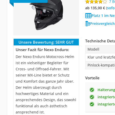
7 
ab 135,00 €
(
Sof
Platz 1 im N
Preisvergleic
Technische Deta
Unsere Bewertung:
SEHR GUT
Modell
Unser Fazit für Nexo Enduro:
Der Nexo Enduro Motocross-Helm
Klar und kratzfe
ist ein vielseitiger Begleiter für
Pinlock-kompati
Cross- und Offroad-Fahrer. Mit
seiner MX-Line bietet er Schutz
Vorteile
und Komfort das ganze Jahr über.
Der Helm überzeugt durch
Halterung
hochwertiges Material und ein
integrier
ansprechendes Design, das sowohl
integrier
funktional als auch ästhetisch
ansprechend ist.