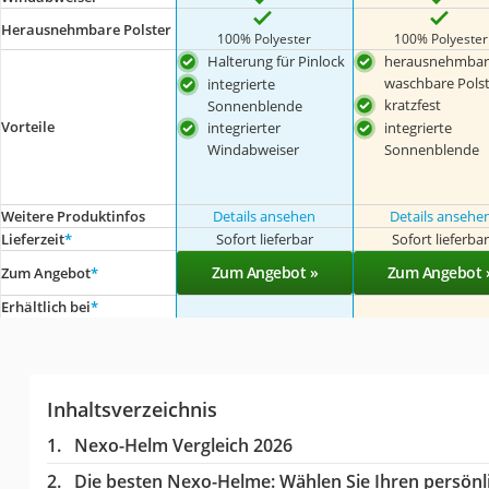
Herausnehmbare Polster
100% Polyester
100% Polyester
Halterung für Pinlock
herausnehmbar
waschbare Polst
integrierte
kratzfest
Sonnenblende
Vorteile
integrierter
integrierte
Windabweiser
Sonnenblende
Weitere Produktinfos
Details ansehen
Details ansehe
Lieferzeit
*
Sofort lieferbar
Sofort lieferba
Zum Angebot »
Zum Angebot 
Zum Angebot
*
Erhältlich bei
*
Inhaltsverzeichnis
Nexo-Helm Vergleich 2026
Die besten Nexo-Helme:
Wählen Sie Ihren persönli