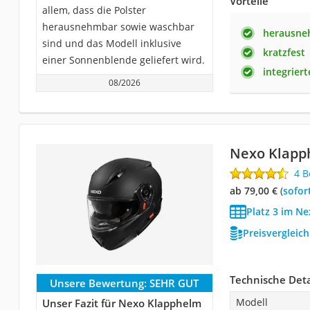
Vorteile
allem, dass die Polster
herausnehmbar sowie waschbar
herausne
sind und das Modell inklusive
kratzfest
einer Sonnenblende geliefert wird.
integrier
08/2026
Nexo Klapph
4 
ab 79,00 €
(
Sofor
Platz 3 im N
Preisvergleic
Technische Deta
Unsere Bewertung:
SEHR GUT
Modell
Unser Fazit für Nexo Klapphelm