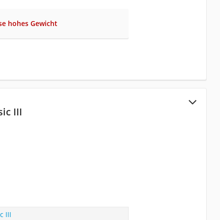
ise hohes Gewicht
c III
 III