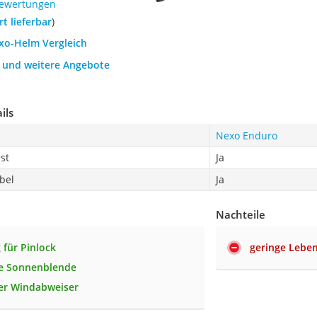
Bewertungen
ort lieferbar
)
exo-Helm Vergleich
h und weitere Angebote
ils
Nexo Enduro
st
Ja
bel
Ja
Nachteile
 für Pinlock
geringe Lebe
te Sonnenblende
ter Windabweiser