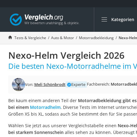
Kategorien
Die beliebtesten V
Auto & Motor
Tests & Vergleiche
Auto & Motor
Motorradbekleidung
Nexo-Helm
Fahrradträger-Anh
Nexo-Helm Vergleich 2026
Fahrradträger
Fahrradträger (A
Die besten Nexo-Motorradhelme im Ve
Fahrradträger 3 F
Benzinkanister (20 
Fachbereich:
Motorradbekl
Von:
Meli Schönbrodt
Experte
Dashcam
Bei kaum einem anderen Teil der
Motorradbekleidung gibt es 
Fahrradträger E-Bi
bei einem
Motorradhelm
. Diverse Tests im Internet untersc
Benzinkanister
Größen XS bis XL, sodass auch Sie bestimmt den für Sie pass
Marderschreck
Wählen Sie jetzt aus unserer Vergleichstabelle einen
Nexo-Hel
Wagenheber 3t
bei starkem Sonnenschein
alles sehen zu können. Überzeugt 