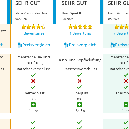
SEHR GUT
SEHR GUT
SEHR G
Nexo Klapphelm Basic III
Nexo Sport III
08/2026
08/2026
08/2026
ngen
4 Bewertungen
1 Bewertung
7 Bewer
ch
Preis­vergleich
Preis­vergleich
Preis­v
nd
mehrfache Be- und
mehrfache
Kinn- und Kopfbelüftung
Entlüftung
Entlüf
uss
Ratschenverschluss
Ratschenverschluss
Ratschenve
Thermoplast
Fiberglas
Thermo
XS
XXL
L
1,7 kg
1,6 kg
1,5 