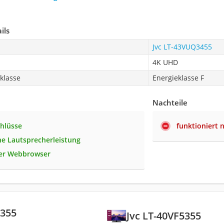
ils
Jvc LT-43VUQ3455
4K UHD
zklasse
Energieklasse F
Nachteile
chlüsse
funktioniert 
he Lautsprecherleistung
ter Webbrowser
5355
Jvc LT-40VF5355