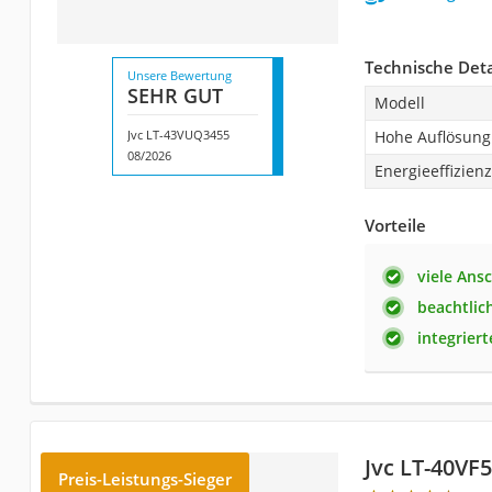
Technische Deta
Unsere Bewertung
SEHR GUT
Modell
Jvc LT-43VUQ3455
Hohe Auflösung
08/2026
Energieeffizien
Vorteile
viele Ans
beachtlic
integrier
Jvc LT-40VF
Preis-Leistungs-Sieger