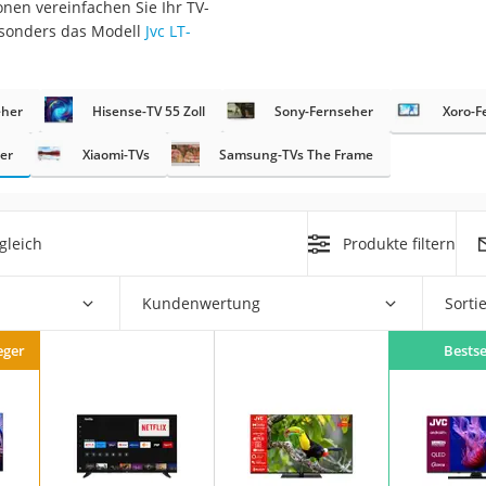
onen vereinfachen Sie Ihr TV-
besonders das Modell
Jvc LT-
eher
Hisense-TV 55 Zoll
Sony-Fernseher
Xoro-F
er
Xiaomi-TVs
Samsung-TVs The Frame
on
Euro
gleich
Produkte filtern
chuko
Kundenwertung
Sorti
eger
Bestse