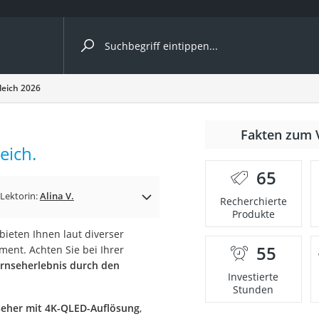
ergleiche nach Kategorie
leich 2026
Fakten zum 
eich.
65
Lektorin:
Alina V.
Recherchierte
Produkte
 bieten Ihnen laut diverser
55
ment. Achten Sie bei Ihrer
onsdrucker
ernseherlebnis durch den
Investierte
Stunden
Solarpanel
seher mit 4K-QLED-Auflösung
,