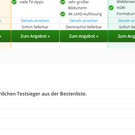
Webbrow
viele TV-Apps
sehr großer
HDR-
Bildschirm
Formatun
4K-UHD-Auflösung
n
Details ansehen
Details ansehen
Details 
r
Sofort lieferbar
Demnächst lieferbar
Sofort li
»
Zum Angebot »
Zum Angebot »
Zum Ang
lichen Testsieger aus der Bestenliste.