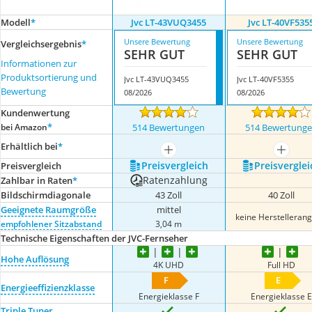
Modell
*
Jvc LT-43VUQ3455
Jvc LT-40VF535
Unsere Bewertung
Unsere Bewertung
Vergleichsergebnis
*
SEHR GUT
SEHR GUT
Informationen zur
Produktsortierung und
Jvc LT-43VUQ3455
Jvc LT-40VF5355
Bewertung
08/2026
08/2026
Kundenwertung
*
bei Amazon
514 Bewertungen
514 Bewertung
Erhältlich bei
*
mehr anzeigen
mehr a
Preis­vergleich
Preis­verglei
Preis­vergleich
Ratenzahlung
Zahlbar in Raten
*
Bildschirmdiagonale
43 Zoll
40 Zoll
Geeignete Raumgröße
mittel
keine Herstelleran
empfohlener Sitzabstand
3,04 m
Technische Eigenschaften der JVC-Fernseher
Hohe Auflösung
4K UHD
Full HD
F
E
Energieeffizienzklasse
Energieklasse F
Energieklasse E
Triple Tuner