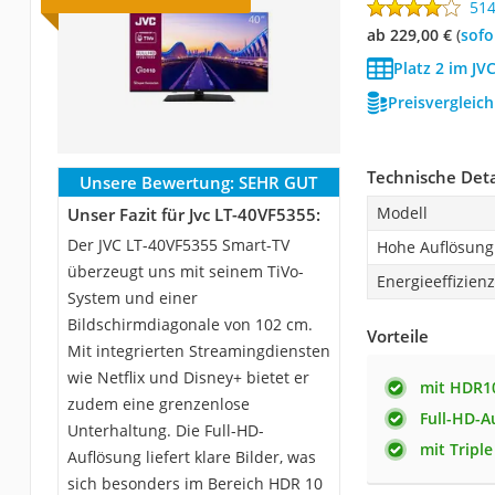
51
ab 229,00 €
(
Sof
Platz 2 im JV
Preisvergleic
Technische Deta
Unsere Bewertung:
SEHR GUT
Modell
Unser Fazit für Jvc LT-40VF5355:
Der JVC LT-40VF5355 Smart-TV
Hohe Auflösung
überzeugt uns mit seinem TiVo-
Energieeffizien
System und einer
Bildschirmdiagonale von 102 cm.
Vorteile
Mit integrierten Streamingdiensten
wie Netflix und Disney+ bietet er
mit HDR1
zudem eine grenzenlose
Full-HD-A
Unterhaltung. Die Full-HD-
mit Tripl
Auflösung liefert klare Bilder, was
sich besonders im Bereich HDR 10