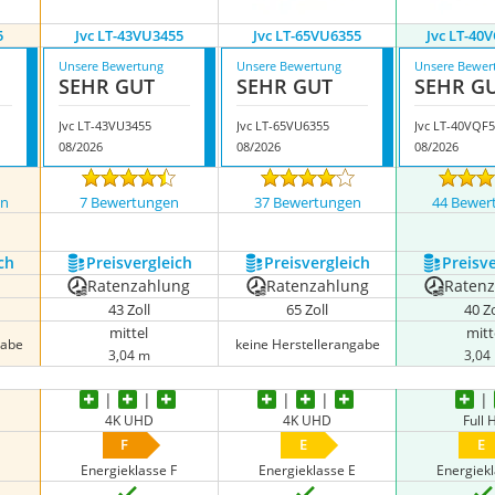
5
Jvc LT-43VU3455
Jvc LT-65VU6355
Jvc LT-40
Unsere Bewertung
Unsere Bewertung
Unsere Bewer
SEHR GUT
SEHR GUT
SEHR G
Jvc LT-43VU3455
Jvc LT-65VU6355
Jvc LT-40VQF
08/2026
08/2026
08/2026
en
7 Bewertungen
37 Bewertungen
44 Bewer
nzeigen
ch
Preis­vergleich
Preis­vergleich
Preis­v
Ratenzahlung
Ratenzahlung
Raten
43 Zoll
65 Zoll
40 Zo
mittel
mitt
gabe
keine Herstellerangabe
3,04 m
3,04
4K UHD
4K UHD
Full
F
E
E
Energieklasse F
Energieklasse E
Energiek