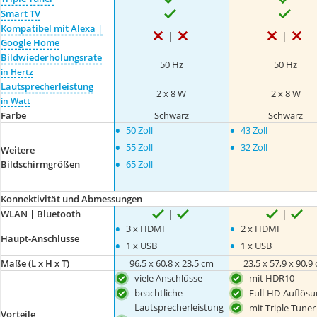
Smart TV
Kompatibel mit Alexa |
Google Home
Bildwiederholungsrate
50 Hz
50 Hz
in Hertz
Lautsprecherleistung
2 x 8 W
2 x 8 W
in Watt
Farbe
Schwarz
Schwarz
•
•
50 Zoll
43 Zoll
•
•
55 Zoll
32 Zoll
Weitere
•
Bildschirmgrößen
65 Zoll
Konnektivität und Abmessungen
WLAN | Bluetooth
•
•
3 x HDMI
2 x HDMI
Haupt-Anschlüsse
•
•
1 x USB
1 x USB
Maße (L x H x T)
96,5 x 60,8 x 23,5 cm
23,5 x 57,9 x 90,9
viele Anschlüsse
mit HDR10
beachtliche
Full-HD-Auflösu
Lautsprecherleistung
mit Triple Tuner
Vorteile