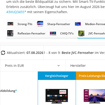
um sich die beste Bildqualität zu sichern. Mit Smart-TV-Funkti
Gaming-PC
Erlebnis zusätzlich. Überzeugt hat uns hier im August 2026 
Soundbar
43VUQ3455
*
mit seinen Eigenschaften.
17-Zoll-Laptop
Strong-TVs
Sharp-Fernseher
Medion-Ferns
Satellitenschüssel
Gaming-Headset
Reflexion-Fernseher
CHIQ-TV's
JVC-Fernseh
Schnurloses Telef
Tablets unter 200 
Aktualisiert:
07.08.2026
1 - 8 von 9:
Beste JVC-Fernseher
im Ver
Ladekabel Typ 2 S
Lichtwecker
Preis in EUR
Hersteller
Acer Aspire
Vergleichssieger
Preis-Leistungs-Si
Service
Abbildung
*