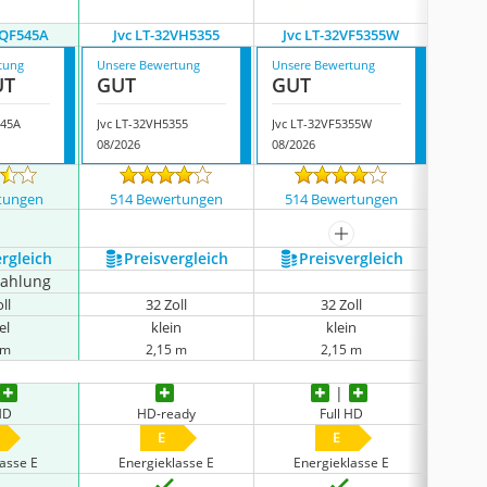
VQF545A
Jvc LT-32VH5355
Jvc LT-32VF5355W
Jvc
tung
Unsere Bewertung
Unsere Bewertung
Unsere
UT
GUT
GUT
GUT
545A
Jvc LT-32VH5355
Jvc LT-32VF5355W
Jvc LT
08/2026
08/2026
08/202
tungen
514 Bewertungen
514 Bewertungen
514
mehr anzeigen
ergleich
Preis­vergleich
Preis­vergleich
P
zahlung
ll
32 Zoll
32 Zoll
el
klein
klein
 m
2,15 m
2,15 m
 HD
HD-ready
Full HD
E
E
lasse E
Energieklasse E
Energieklasse E
En