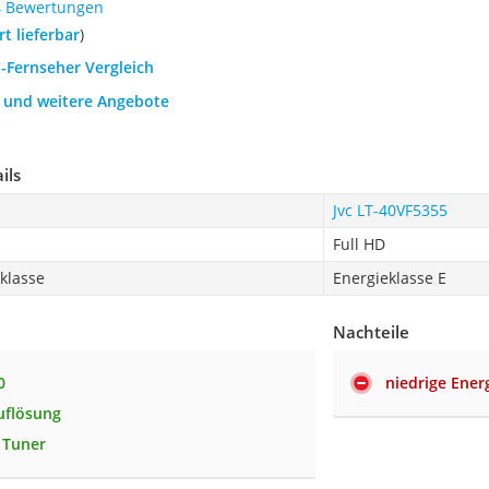
4 Bewertungen
ort lieferbar
)
C-Fernseher Vergleich
h und weitere Angebote
ils
Jvc LT-40VF5355
Full HD
zklasse
Energieklasse E
Nachteile
0
niedrige Energ
uflösung
e Tuner