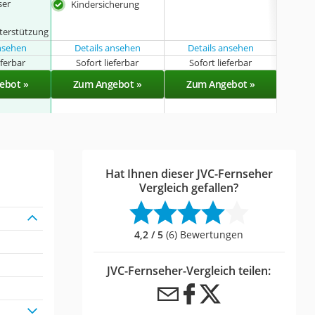
ser
For
Kindersicherung
Kin
terstützung
ansehen
Details ansehen
Details ansehen
eferbar
Sofort lieferbar
Sofort lieferbar
Sof
ebot »
Zum Angebot »
Zum Angebot »
Zu
Hat Ihnen dieser JVC-Fernseher
Vergleich gefallen?
4,2 / 5
(6) Bewertungen
JVC-Fernseher-Vergleich teilen: