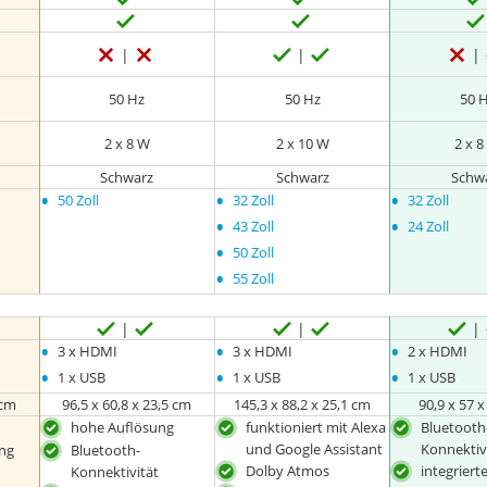
50 Hz
50 Hz
50 
2 x 8 W
2 x 10 W
2 x 
Schwarz
Schwarz
Schw
•
•
•
50 Zoll
32 Zoll
32 Zoll
•
•
43 Zoll
24 Zoll
•
50 Zoll
•
55 Zoll
•
•
•
3 x HDMI
3 x HDMI
2 x HDMI
•
•
•
1 x USB
1 x USB
1 x USB
 cm
96,5 x 60,8 x 23,5 cm
145,3 x 88,2 x 25,1 cm
90,9 x 57 
hohe Auflösung
funktioniert mit Alexa
Bluetooth
und Google Assistant
Konnektiv
ng
Bluetooth-
Dolby Atmos
integriert
Konnektivität