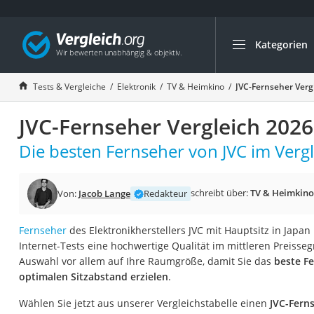
Kategorien
Die beliebtesten V
Elektronik
Tests & Vergleiche
Elektronik
TV & Heimkino
JVC-Fernseher Verg
Powerstation
JVC-Fernseher Vergleich 2026
Monitor 32 Zoll 4K
Fernseher
Die besten Fernseher von JVC im Vergl
Drucker
Desktop-PC
schreibt über:
TV & Heimkino
Von:
Jacob Lange
Redakteur
Monitor
Fernseher
des Elektronikherstellers JVC mit Hauptsitz in Japan
Diascanner
Internet-Tests eine hochwertige Qualität im mittleren Preisseg
Laser-Multifunkti
Auswahl vor allem auf Ihre Raumgröße, damit Sie das
beste F
optimalen Sitzabstand erzielen
.
Powerline-Adapter
Powerstation mit 
Wählen Sie jetzt aus unserer Vergleichstabelle einen
JVC-Fern