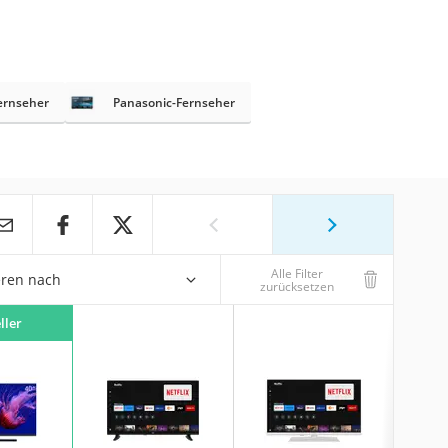
ernseher
Panasonic-Fernseher
Alle Filter
eren nach
zurücksetzen
ller