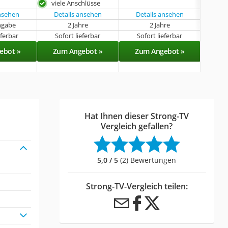
viele Anschlüsse
ansehen
Details ansehen
Details ansehen
ngabe
2 Jahre
2 Jahre
k
eferbar
Sofort lieferbar
Sofort lieferbar
Sof
ebot »
Zum Angebot »
Zum Angebot »
Zu
Hat Ihnen dieser Strong-TV
Vergleich gefallen?
5,0 / 5
(2) Bewertungen
Strong-TV-Vergleich teilen: