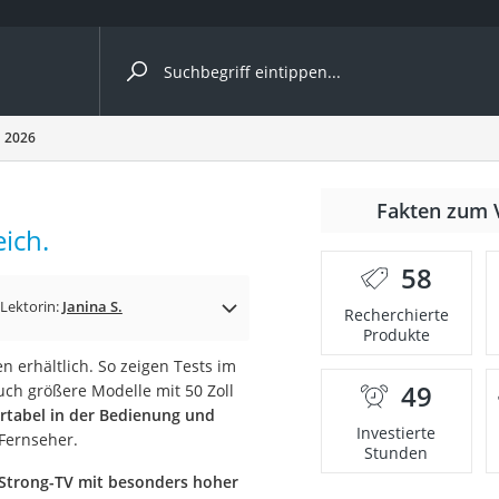
ergleiche nach Kategorie
h 2026
Fakten zum 
ich.
58
Lektorin:
Janina S.
Recherchierte
Produkte
 erhältlich. So zeigen Tests im
49
auch größere Modelle mit 50 Zoll
onsdrucker
tabel in der Bedienung und
Investierte
 Fernseher.
Stunden
Solarpanel
Strong-TV mit besonders hoher