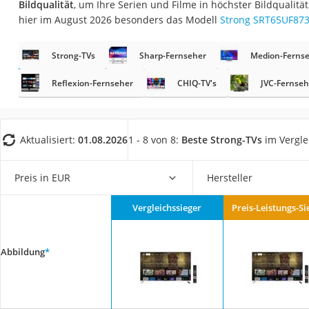
Bildqualität
, um Ihre Serien und Filme in höchster Bildqualit
Gaming-PC
hier im August 2026 besonders das Modell
Strong SRT65UF87
Soundbar
17-Zoll-Laptop
Strong-TVs
Sharp-Fernseher
Medion-Ferns
Satellitenschüssel
Reflexion-Fernseher
CHIQ-TV's
JVC-Fernseh
Gaming-Headset
Schnurloses Telef
Aktualisiert:
01.08.2026
1 - 8 von 8:
Beste Strong-TVs
im Vergle
Tablets unter 200 
Ladekabel Typ 2 S
Preis in EUR
Hersteller
Lichtwecker
Acer Aspire
Vergleichssieger
Preis-Leistungs-Si
Service
Abbildung
*