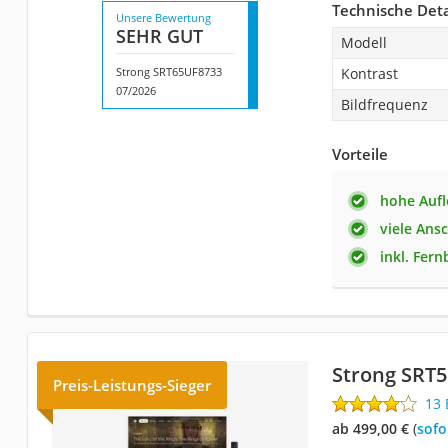
Technische Deta
Unsere Bewertung
SEHR GUT
Modell
Strong SRT65UF8733
Kontrast
07/2026
Bildfrequenz
Vorteile
hohe Auf
viele Ans
inkl. Fer
Strong SRT
Preis-Leistungs-Sieger
13
ab 499,00 €
(
Sof