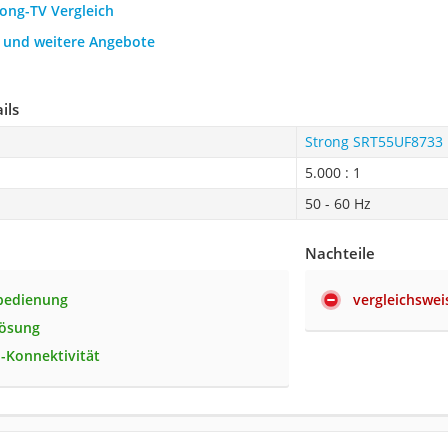
rong-TV Vergleich
h und weitere Angebote
ils
Strong SRT55UF8733
5.000 : 1
50 - 60 Hz
Nachteile
nbedienung
vergleichswei
lösung
-Konnektivität