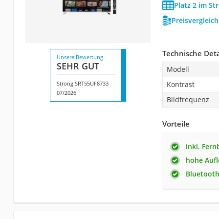
Platz 2 im St
Preisvergleic
Technische Deta
Unsere Bewertung
SEHR GUT
Modell
Strong SRT55UF8733
Kontrast
07/2026
Bildfrequenz
Vorteile
inkl. Fer
hohe Auf
Bluetooth