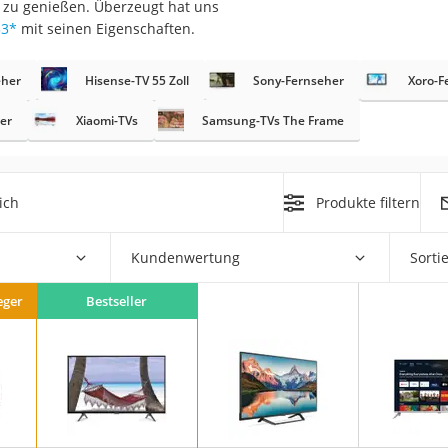
ät zu genießen. Überzeugt hat uns
33
*
mit seinen Eigenschaften.
eher
Hisense-TV 55 Zoll
Sony-Fernseher
Xoro-F
er
Xiaomi-TVs
Samsung-TVs The Frame
on
ich
Produkte filtern
Euro
chuko
Kundenwertung
Sorti
eger
Bestseller