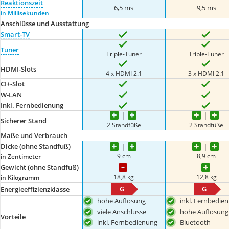
Reaktionszeit
6,5 ms
9,5 ms
in Millisekunden
Anschlüsse und Ausstattung
Smart-TV
Tuner
Triple-Tuner
Triple-Tuner
HDMI-Slots
4 x HDMI 2.1
3 x HDMI 2.1
CI+-Slot
W-LAN
Inkl. Fernbedienung
Sicherer Stand
2 Standfüße
2 Standfüße
Maße und Verbrauch
Dicke (ohne Standfuß)
9 cm
8,9 cm
in Zentimeter
Gewicht (ohne Standfuß)
18,8 kg
12,8 kg
in Kilogramm
G
G
Energieeffizienzklasse
hohe Auflösung
inkl. Fernbedie
viele Anschlüsse
hohe Auflösung
Vorteile
inkl. Fernbedienung
Bluetooth-