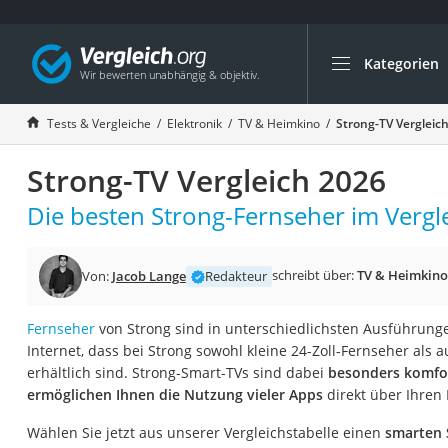
Kategorien
Die beliebtesten V
Elektronik
Tests & Vergleiche
Elektronik
TV & Heimkino
Strong-TV Vergleic
Powerstation
Strong-TV Vergleich 2026
Monitor 32 Zoll 4K
Fernseher
Die besten Strong-Fernseher im Vergle
Drucker
Desktop-PC
schreibt über:
TV & Heimkino
Von:
Jacob Lange
Redakteur
Monitor
Fernseher
von Strong sind in unterschiedlichsten Ausführungen
Diascanner
Internet, dass bei Strong sowohl kleine 24-Zoll-Fernseher als 
Laser-Multifunkti
erhältlich sind. Strong-Smart-TVs sind dabei
besonders komfor
ermöglichen Ihnen die Nutzung vieler Apps
direkt über Ihren
Powerline-Adapter
Powerstation mit 
Wählen Sie jetzt aus unserer Vergleichstabelle einen
smarten 