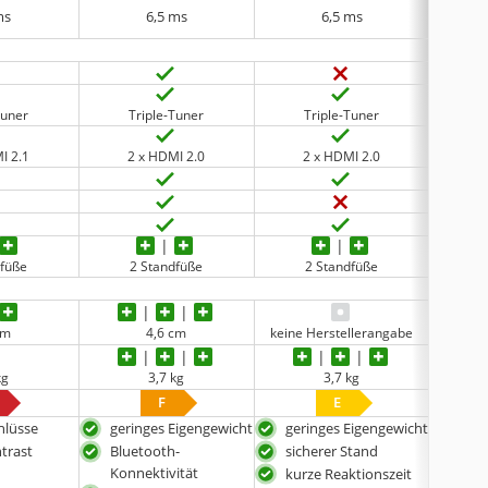
ms
6,5 ms
6,5 ms
Tuner
Triple-Tuner
Triple-Tuner
T
I 2.1
2 x HDMI 2.0
2 x HDMI 2.0
1
dfüße
2 Standfüße
2 Standfüße
2
cm
4,6 cm
keine Herstellerangabe
kg
3,7 kg
3,7 kg
F
E
hlüsse
geringes Eigengewicht
geringes Eigengewicht
beso
trast
Bluetooth-
sicherer Stand
Konnektivität
kurze Reaktionszeit