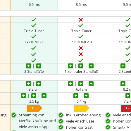
6,5 ms
8,5 ms
9,5 
Triple-Tuner
Triple-Tuner
Triple-
3 x HDMI 2.0
2 x HDMI 2.0
3 x HDM
2 Standfüße
1 zentraler Standfuß
2 Stan
8,2 cm
6,4 cm
8,2 
3,5 kg
6,4 kg
7,2 
F
E
G
nung
Streaming von
inkl. Fernbedienung
viele Ansc
Netflix, YouTube und
viele Anschlüsse
hoher Kon
viele weitere Apps
hoher Kontrast
Smart-TV