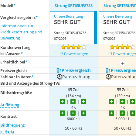
Modell
*
Strong SRT65UF8733
Strong SRT55UF8
Unsere Bewertung
Unsere Bewertung
Vergleichsergebnis
*
SEHR GUT
SEHR GUT
Informationen zur
Produktsortierung und
Strong SRT65UF8733
Strong SRT55UF8733
Bewertung
07/2026
07/2026
Kundenwertung
*
bei Amazon
13 Bewertungen
13 Bewertunge
Erhältlich bei
*
mehr a
Preis­vergleich
Preis­verglei
Preis­vergleich
Ratenzahlung
Ratenzahlu
Zahlbar in Raten
*
Bild und Anzeige des Strong-TVs
65 Zoll
55 Zoll
Bildschirmgröße
(164 cm)
(139 cm)
Auflösung
4K
4K
Kontrast
6000 : 1
5.000 : 1
Bildfrequenz
50 - 60 Hz
50 - 60 Hz
in Hertz