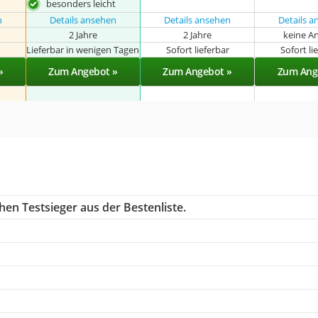
besonders leicht
n
Details ansehen
Details ansehen
Details 
2 Jahre
2 Jahre
keine A
r
Lieferbar in wenigen Tagen
Sofort lieferbar
Sofort li
»
Zum Angebot »
Zum Angebot »
Zum Ang
en Testsieger aus der Bestenliste.