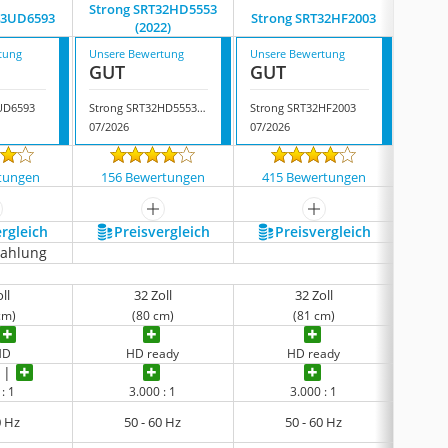
Strong SRT32HD5553
43UD6593
Strong SRT32HF2003
Stron
(2022)
tung
Unsere Bewertung
Unsere Bewertung
Unsere
GUT
GUT
GUT
UD6593
Strong SRT32HD5553 (2022)
Strong SRT32HF2003
Strong
07/2026
07/2026
08/202
tungen
156 Bewertungen
415 Bewertungen
331
ehr anzeigen
mehr anzeigen
mehr anzeigen
ergleich
Preis­vergleich
Preis­vergleich
P
zahlung
ll
32 Zoll
32 Zoll
cm)
(80 cm)
(81 cm)
 HD
HD ready
HD ready
: 1
3.000 : 1
3.000 : 1
0 Hz
50 - 60 Hz
50 - 60 Hz