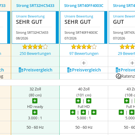
733
Strong SRT32HC5433
Strong SRT40FF4003C
Strong SRT
Unsere Bewertung
Unsere Bewertung
Unsere Bewer
SEHR GUT
SEHR GUT
GUT
Strong SRT32HC5433
Strong SRT40FF4003C
Strong SRT43
08/2026
07/2026
07/2026
n
250 Bewertungen
97 Bewertungen
29 Bewer
nzeigen
mehr anzeigen
m
ch
Preis­vergleich
Preis­vergleich
Preis­v
ng
Raten
32 Zoll
40 Zoll
43 Zo
(80 cm)
(101 cm)
(108 
HD ready
Full HD
Full
3.000 : 1
5.000 : 1
5.000 
50 - 60 Hz
50 - 60 Hz
50 - 6