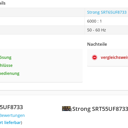
ils
Strong SRT65UF8733
6000 : 1
50 - 60 Hz
Nachteile
lösung
vergleichswei
chlüsse
nbedienung
55UF8733
Strong SRT55UF873
 Bewertungen
ort lieferbar
)