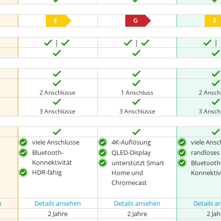
E
G
E
2 Anschlüsse
1 Anschluss
2 Ansch
3 Anschlüsse
3 Anschlüsse
3 Ansch
viele Anschlüsse
4K-Auflösung
viele Ansc
Bluetooth-
QLED-Display
randloses
Konnektivität
unterstützt Smart
Bluetooth
HDR-fähig
Home und
Konnektiv
Chromecast
n
Details ansehen
Details ansehen
Details 
2 Jahre
2 Jahre
2 Ja