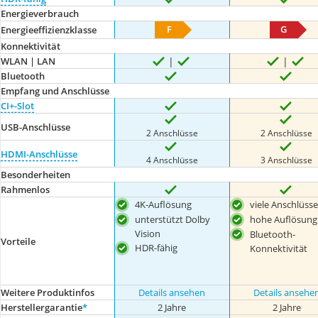
Energieverbrauch
F
G
Energieeffizienzklasse
Konnektivität
WLAN | LAN
Bluetooth
Empfang und Anschlüsse
CI+-Slot
USB-Anschlüsse
2 Anschlüsse
2 Anschlüsse
HDMI-Anschlüsse
4 Anschlüsse
3 Anschlüsse
Besonderheiten
Rahmenlos
4K-Auflösung
viele Anschlüsse
unterstützt Dolby
hohe Auflösung
Vision
Bluetooth-
Vorteile
HDR-fähig
Konnektivität
Weitere Produktinfos
Details ansehen
Details ansehe
Herstellergarantie
*
2 Jahre
2 Jahre