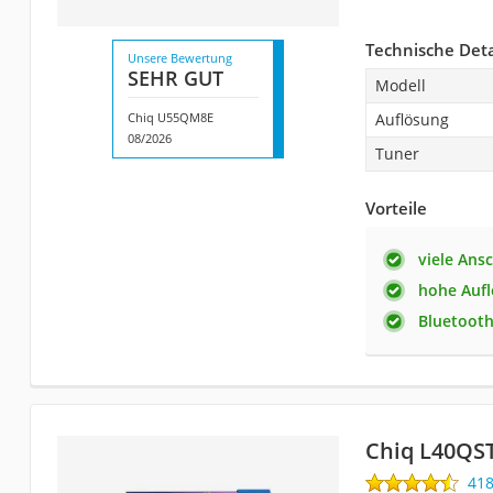
Technische Deta
Unsere Bewertung
SEHR GUT
Modell
Chiq U55QM8E
Auflösung
08/2026
Tuner
Vorteile
viele Ans
hohe Auf
Bluetooth
Chiq L40QS
41