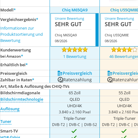
Modell
*
Chiq M65QA9
Chiq U55QM8
Unsere Bewertung
Unsere Bewertung
Vergleichsergebnis
*
SEHR GUT
SEHR GUT
Informationen zur
Produktsortierung und
Chiq M65QA9
Chiq U55QM8E
Bewertung
08/2026
08/2026
Kundenwertung
*
bei Amazon
1 Bewertung
46 Bewertunge
Erhältlich bei
*
Preis­vergleich
Preis­verglei
Preis­vergleich
Ratenzahlung
Ratenzahlu
Zahlbar in Raten
*
Art, Maße & Auflösung des CHIQ-TVs
Bildschirmdiagonale
65 Zoll
55 Zoll
Bildschirmtechnologie
QLED
QLED
UHD/4K
UHD/4K
Auflösung
3.840 x 2.160 Pixel
3.840 x 2.160 Pix
Triple-Tuner
Triple-Tuner
Tuner
DVB-T2 | DVB-C | DVB-S2
DVB-T2 | DVB-C | D
Smart-TV
HDR-fähig