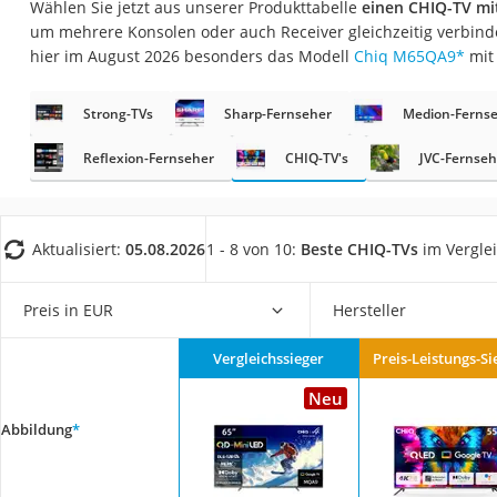
Wählen Sie jetzt aus unserer Produkttabelle
einen CHIQ-TV m
Gaming-PC
um mehrere Konsolen oder auch Receiver gleichzeitig verbin
Soundbar
hier im August 2026 besonders das Modell
Chiq M65QA9
*
mit
17-Zoll-Laptop
Strong-TVs
Sharp-Fernseher
Medion-Ferns
Satellitenschüssel
Gaming-Headset
Reflexion-Fernseher
CHIQ-TV's
JVC-Fernseh
Schnurloses Telef
Tablets unter 200 
Aktualisiert:
05.08.2026
1 - 8 von 10:
Beste CHIQ-TVs
im Vergle
Ladekabel Typ 2 S
Lichtwecker
Preis in EUR
Hersteller
Acer Aspire
Vergleichssieger
Preis-Leistungs-Si
Service
Neu
Abbildung
*