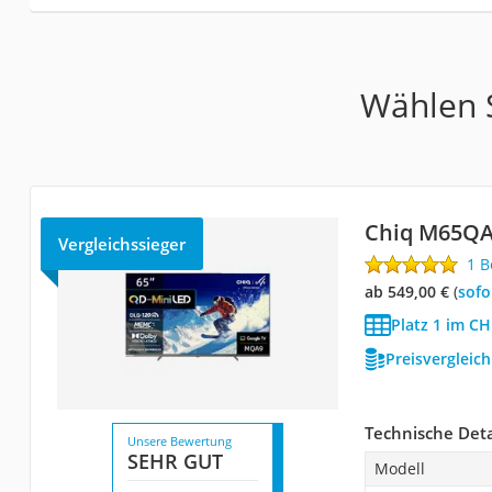
Wählen S
Chiq M65Q
Vergleichssieger
1 
ab 549,00 €
(
Sof
Platz 1 im CH
Preisvergleic
Technische Deta
Unsere Bewertung
SEHR GUT
Modell