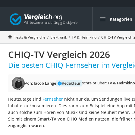
Kategorien
Die beliebtesten V
Elektronik
Tests & Vergleiche
Elektronik
TV & Heimkino
CHIQ-TV Vergleich 
Powerstation
CHIQ-TV Vergleich 2026
Monitor 32 Zoll 4K
Fernseher
Die besten CHIQ-Fernseher im Verglei
Drucker
Desktop-PC
schreibt über:
TV & Heimkino
Von:
Jacob Lange
Redakteur
Monitor
Heutzutage sind
Fernseher
nicht nur da, um Sendungen live 
Diascanner
Inhalte zu konsumieren. Dies kann zum Beispiel eine App mit 
Laser-Multifunkti
auch solche zum Hören von Musik sind keine Neuheit mehr. L
Sie
mit einem Smart-TV von CHIQ Medien nutzen, die früher
Powerline-Adapter
zugänglich waren
.
Powerstation mit 