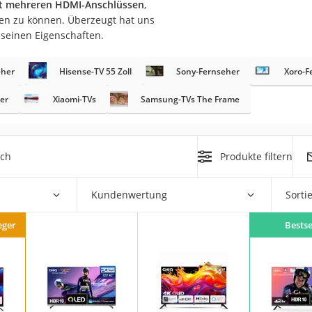
it mehreren HDMI-Anschlüssen
,
den zu können. Überzeugt hat uns
 seinen Eigenschaften.
eher
Hisense-TV 55 Zoll
Sony-Fernseher
Xoro-F
er
Xiaomi-TVs
Samsung-TVs The Frame
on
Euro
ich
Produkte filtern
chuko
Kundenwertung
Sorti
eger
Bestse