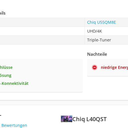
ils
Chiq U55QM8E
UHD/4K
Triple-Tuner
Nachteile
chlüsse
niedrige Energ
lösung
-Konnektivität
T
Chiq L40QST
8 Bewertungen