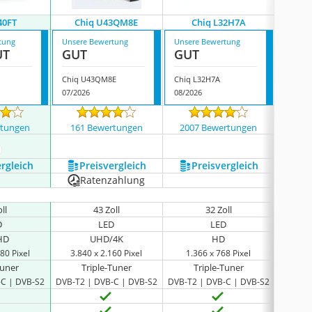
40FT
Chiq U43QM8E
Chiq L32H7A
C
tung
Unsere Bewertung
Unsere Bewertung
Unsere
UT
GUT
GUT
GUT
Chiq U43QM8E
Chiq L32H7A
Chiq L
07/2026
08/2026
08/202
rtungen
161 Bewertungen
2007 Bewertungen
18 
ehr anzeigen
ergleich
Preis­vergleich
Preis­vergleich
P
Ratenzahlung
ll
43 Zoll
32 Zoll
D
LED
LED
 HD
UHD/4K
HD
80 Pixel
3.840 x 2.160 Pixel
1.366 x 768 Pixel
1.3
Tuner
Triple-Tuner
Triple-Tuner
T
-C | DVB-S2
DVB-T2 | DVB-C | DVB-S2
DVB-T2 | DVB-C | DVB-S2
DVB-T2 