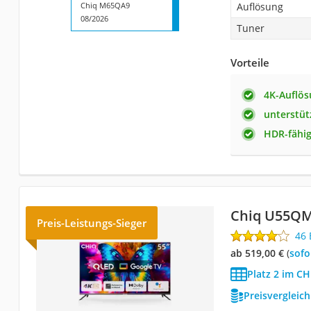
Chiq M65QA9
Auflösung
08/2026
Tuner
Vorteile
4K-Auflö
unterstüt
HDR-fähi
Chiq U55Q
Preis-Leistungs-Sieger
46
ab 519,00 €
(
Sof
Platz 2 im CH
Preisvergleic