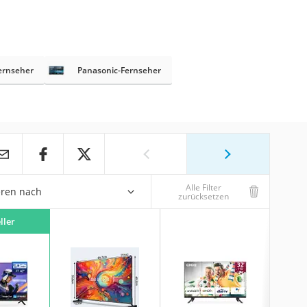
ernseher
Panasonic-Fernseher
Alle Filter
eren nach
zurücksetzen
ller