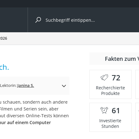
ergleiche nach Kategorie
2026
Fakten zum 
ch.
72
Lektorin:
Janina S.
Recherchierte
Produkte
zu schauen, sondern auch andere
61
Filmen und Serien sein, aber
onsdrucker
aut diversen Online-Tests können
Investierte
 nur auf einem Computer
Stunden
Solarpanel