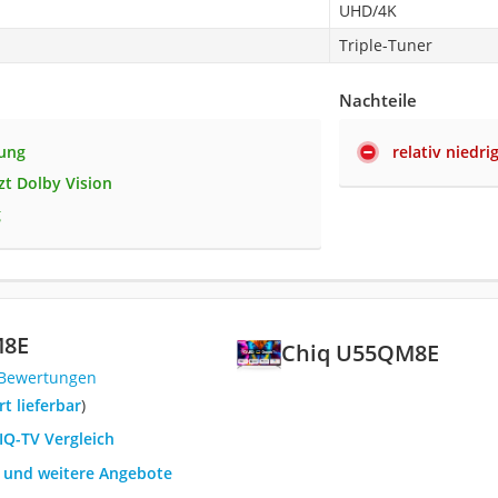
UHD/4K
Triple-Tuner
Nachteile
sung
relativ niedri
zt Dolby Vision
g
M8E
Chiq U55QM8E
 Bewertungen
ort lieferbar
)
IQ-TV Vergleich
h und weitere Angebote