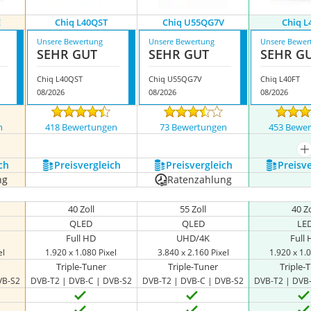
E
Chiq L40QST
Chiq U55QG7V
Chiq L
Unsere Bewertung
Unsere Bewertung
Unsere Bewer
SEHR GUT
SEHR GUT
SEHR G
Chiq L40QST
Chiq U55QG7V
Chiq L40FT
08/2026
08/2026
08/2026
n
418 Bewertungen
73 Bewertungen
453 Bewe
m
ch
Preis­vergleich
Preis­vergleich
Preis­v
ng
Ratenzahlung
40 Zoll
55 Zoll
40 Zo
QLED
QLED
LE
Full HD
UHD/4K
Full
el
1.920 x 1.080 Pixel
3.840 x 2.160 Pixel
1.920 x 1.0
Triple-Tuner
Triple-Tuner
Triple-
VB-S2
DVB-T2 | DVB-C | DVB-S2
DVB-T2 | DVB-C | DVB-S2
DVB-T2 | DVB