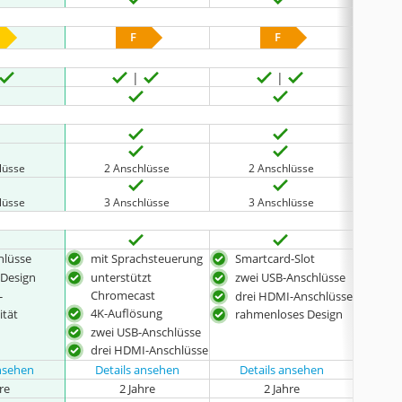
F
F
lüsse
2 Anschlüsse
2 Anschlüsse
2
lüsse
3 Anschlüsse
3 Anschlüsse
2
hlüsse
mit Sprachsteuerung
Smartcard-Slot
rah
 Design
unterstützt
zwei USB-Anschlüsse
mit 
Chromecast
-
drei HDMI-Anschlüsse
HDR
4K-Auflösung
ität
rahmenloses Design
zwei USB-Anschlüsse
drei HDMI-Anschlüsse
ansehen
Details ansehen
Details ansehen
hre
2 Jahre
2 Jahre