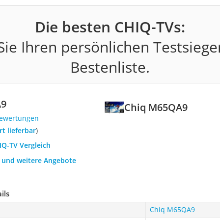
Die besten CHIQ-TVs:
ie Ihren persönlichen Testsiege
Bestenliste.
A9
Chiq M65QA9
Bewertungen
ort lieferbar
)
IQ-TV Vergleich
h und weitere Angebote
ils
Chiq M65QA9