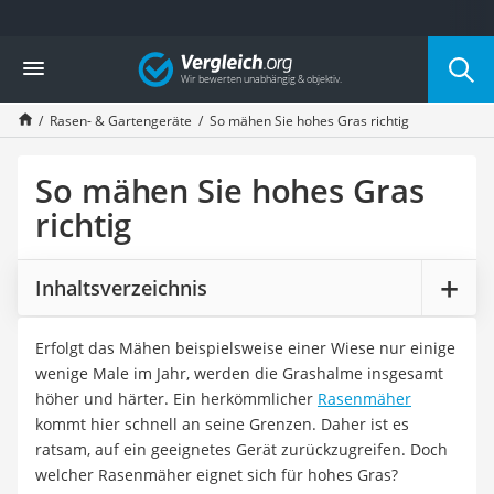
Die beliebtesten Vergleiche nach Kategorie
Vergleich
Baumarkt
Tresor feuerfest
Rasen- & Gartengeräte
So mähen Sie hohes Gras richtig
Makita-Akku-Rasenmäher
Kappsäge
Smartes Türschloss
So mähen Sie hohes Gras
Akku-Rasentrimmer
richtig
Feuchtigkeitsmessgerät
Split-Klimaanlage 2 Innengeräte
Pelletofen
Inhaltsverzeichnis
Bohrmaschine
Tiefbrunnenpumpe
Erfolgt das Mähen beispielsweise einer Wiese nur einige
Fliesenschneider
wenige Male im Jahr, werden die Grashalme insgesamt
Hochdruckreiniger
höher und härter. Ein herkömmlicher
Rasenmäher
Doppelschleifer
kommt hier schnell an seine Grenzen. Daher ist es
Überwachungskamera
ratsam, auf ein geeignetes Gerät zurückzugreifen. Doch
Benzinrasenmäher mit Elektrostart
welcher Rasenmäher eignet sich für hohes Gras?
Akku-Laubsauger