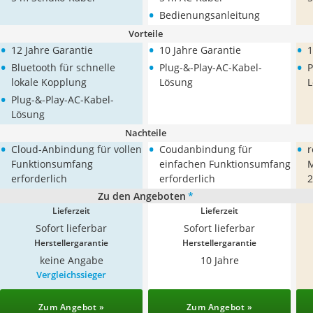
•
Bedienungsanleitung
Vorteile
•
•
•
12 Jahre Garantie
10 Jahre Garantie
1
•
•
•
Bluetooth für schnelle
Plug-&-Play-AC-Kabel-
P
lokale Kopplung
Lösung
L
•
Plug-&-Play-AC-Kabel-
Lösung
Nachteile
•
•
•
Cloud-Anbindung für vollen
Coudanbindung für
r
Funktionsumfang
einfachen Funktionsumfang
M
erforderlich
erforderlich
2
Zu den Angeboten
*
Lieferzeit
Lieferzeit
Sofort lieferbar
Sofort lieferbar
Herstellergarantie
Herstellergarantie
keine Angabe
10 Jahre
Vergleichssieger
Zum Angebot »
Zum Angebot »