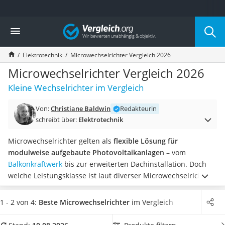
Die beliebtesten Vergleiche nach Kategorie
Vergleich
Baumarkt
Tresor feuerfest
Elektrotechnik
Microwechselrichter Vergleich 2026
Makita-Akku-Rasenmäher
Kappsäge
Microwechselrichter Vergleich 2026
Smartes Türschloss
Kleine Wechselrichter im Vergleich
Akku-Rasentrimmer
Feuchtigkeitsmessgerät
Von:
Christiane Baldwin
Redakteurin
Split-Klimaanlage 2 Innengeräte
schreibt über:
Elektrotechnik
Pelletofen
Bohrmaschine
Microwechselrichter gelten als
flexible Lösung für
Tiefbrunnenpumpe
modulweise aufgebaute Photovoltaikanlagen
– vom
Fliesenschneider
Balkonkraftwerk
bis zur erweiterten Dachinstallation. Doch
Hochdruckreiniger
welche Leistungsklasse ist laut diverser Microwechselrichter-
Doppelschleifer
Tests sinnvoll, wie unterscheiden sich 400 W, 600 W oder
Überwachungskamera
2.000 Watt und wann lohnt sich ein Speicher?
Unser Ratgeber
1 - 2 von 4:
Beste Microwechselrichter
im Vergleich
Benzinrasenmäher mit Elektrostart
ordnet die Technik verständlich ein, erklärt die Unterschiede
Akku-Laubsauger
zu String-Systemen und zeigt, worauf Sie bei
Auswahl,