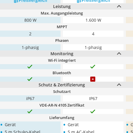
Preis­vergleich
Preis­vergleich
Leistung
Max. Ausgangsleistung
800 W
1.600 W
MPPT
2
4
Phasen
1-phasig
1-phasig
Monitoring
Wi-Fi integriert
Bluetooth
Schutz & Zertifizierung
Schutzart
iP67
IP67
VDE-AR-N 4105 Zertifikat
Lieferumfang
•
•
•
Gerät
Gerät
G
•
•
•
5 m Schuko-Kabel
5 m AC-Kabel
5