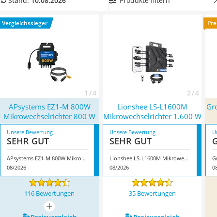
Produkte filtern
Stand:
10.08.2026
Löschdecke
Erweiterbarkeit und rechtlichen Vorgaben
achten sollten.
Multimeter
Überzeugt hat uns hier im August 2026 besonders das
Vergleichssieger
Pre
Winterharte Palmen
Modell
APsystems EZ1-M 800W Mikrowechselrichter 800 W
*
Gasdurchlauferhitzer
mit seinen Eigenschaften.
Service
1 / 4
2 / 4
APsystems EZ1-M 800W
Lionshee LS-L1600M
Gr
Mikrowechselrichter 800 W
Mikrowechselrichter 1.600 W
Unsere Bewertung
Unsere Bewertung
U
SEHR GUT
SEHR GUT
APsystems EZ1-M 800W Mikrowechselrichter 800 W
Lionshee LS-L1600M Mikrowechselrichter 1.600 W
08/2026
08/2026
0
116 Bewertungen
35 Bewertungen
mehr anzeigen