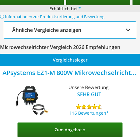
Erhältlich bei
*
ⓘ Informationen zur Produktsortierung und Bewertung
Ähnliche Vergleiche anzeigen
Microwechselrichter Vergleich 2026 Empfehlungen
Vergleichssieger
APsystems EZ1-M 800W Mikrowechselrichter
800 W
Unsere Bewertung:
SEHR GUT
116 Bewertungen
Zum Angebot »