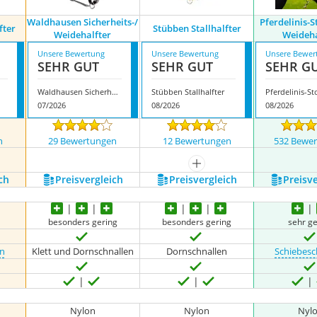
Waldhausen Sicherheits-/
Pferdelinis-S
fter
Stübben Stallhalfter
Weidehalfter
Weideha
Unsere Bewertung
Unsere Bewertung
Unsere Bewer
SEHR GUT
SEHR GUT
SEHR G
Waldhausen Sicherheits-/ Weidehalfter
Stübben Stallhalfter
07/2026
08/2026
08/2026
n
29 Bewertungen
12 Bewertungen
532 Bewe
mehr anzeigen
ch
Preis­vergleich
Preis­vergleich
Preis­v
besonders gering
besonders gering
sehr g
en
Klett und Dornschnallen
Dornschnallen
Schiebesc
Nylon
Nylon
Nyl