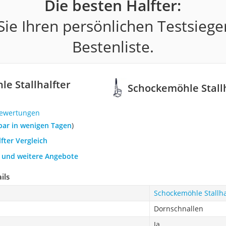
Die besten Halfter:
ie Ihren persönlichen Testsiege
Bestenliste.
e Stallhalfter
Schockemöhle Stallh
Bewertungen
rbar in wenigen Tagen
)
lfter Vergleich
h und weitere Angebote
ils
Schockemöhle Stallha
Dornschnallen
Ja