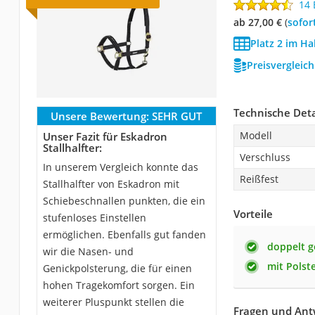
14
ab 27,00 €
(
Sofor
Platz 2 im Ha
Preisvergleic
Technische Deta
Unsere Bewertung:
SEHR GUT
Modell
Unser Fazit für Eskadron
Stallhalfter:
Verschluss
In unserem Vergleich konnte das
Reißfest
Stallhalfter von Eskadron mit
Schiebeschnallen punkten, die ein
Vorteile
stufenloses Einstellen
ermöglichen. Ebenfalls gut fanden
doppelt 
wir die Nasen- und
mit Polst
Genickpolsterung, die für einen
hohen Tragekomfort sorgen. Ein
weiterer Pluspunkt stellen die
Fragen und Antw