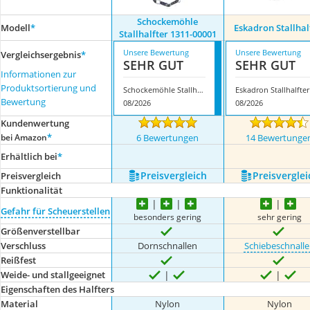
Schockemöhle
Modell
*
Eskadron Stallhal
Stallhalfter 1311-00001
Unsere Bewertung
Unsere Bewertung
Vergleichsergebnis
*
SEHR GUT
SEHR GUT
Informationen zur
Produktsortierung und
Schockemöhle Stallhalfter 1311-00001
Eskadron Stallhalfter
Bewertung
08/2026
08/2026
Kundenwertung
*
bei Amazon
6 Bewertungen
14 Bewertunge
Erhältlich bei
*
Preis­vergleich
Preis­verglei
Preis­vergleich
Funktionalität
Gefahr für Scheuerstellen
besonders gering
sehr gering
Größenverstellbar
Verschluss
Dornschnallen
Schiebeschnall
Reißfest
Weide- und stallgeeignet
Eigenschaften des Halfters
Material
Nylon
Nylon