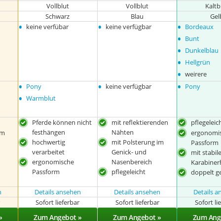
Vollblut
Vollblut
Kaltb
Schwarz
Blau
Gel
•
•
•
keine verfübar
keine verfügbar
Bordeaux
•
Bunt
•
Dunkelblau
•
Hellgrün
•
weirere
•
•
•
Pony
keine verfügbar
Pony
•
Warmblut
Pferde können nicht
mit reflektierenden
pflegeleic
festhängen
Nähten
im
ergonomi
hochwertig
mit Polsterung im
Passform
verarbeitet
Genick- und
mit stabi
ergonomische
Nasenbereich
Karabine
Passform
pflegeleicht
doppelt g
n
Details ansehen
Details ansehen
Details 
r
Sofort lieferbar
Sofort lieferbar
Sofort li
»
Zum Angebot »
Zum Angebot »
Zum Ang