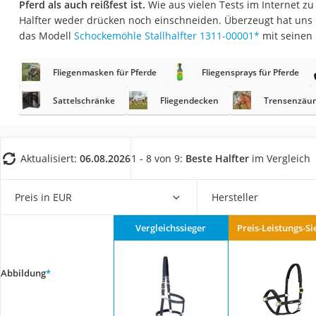
Pferd als auch reißfest ist.
Wie aus vielen Tests im Internet zu e
Eiweißpulver
Halfter weder drücken noch einschneiden. Überzeugt hat uns
Magnesiumpräpar
das Modell
Schockemöhle Stallhalfter 1311-00001
*
mit seinen
Katzenklappe
Fliegenmasken für Pferde
Fliegensprays für Pferde
Nackenmassagege
Zeckenschutz Katz
Sattelschränke
Fliegendecken
Trensenzäu
leichter Haartrock
Philips-Sonicare-
Aktualisiert:
06.08.2026
1 - 8 von 9:
Beste Halfter
im Vergleich
Schildkrötenhaus
Mineralfutter Pfer
Preis in EUR
Hersteller
Massagegerät
Vergleichssieger
Preis-Leistungs-Si
Service
Abbildung
*