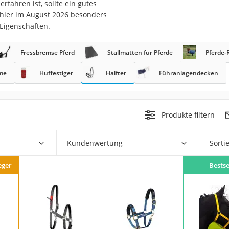
rfahren ist, sollte ein gutes
 hier im August 2026 besonders
at
 Eigenschaften.
Fressbremse Pferd
Stallmatten für Pferde
Pferde
rät
e
me
Huffestiger
Halfter
Führanlagendecken
ner
Zahnbürste
Produkte filtern
d
Kundenwertung
Sorti
eger
Bestse