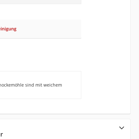
einigung
chockemöhle sind mit weichem
er