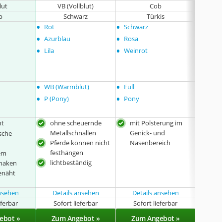
lut
VB (Vollblut)
Cob
V
b
Schwarz
Türkis
•
•
•
Rot
Schwarz
keine
•
•
Azurblau
Rosa
•
•
Lila
Weinrot
•
•
•
WB (Warmblut)
Full
keine
•
•
P (Pony)
Pony
ht
ohne scheuernde
mit Polsterung im
ohn
Metallschnallen
Genick- und
Meta
sche
Pferde können nicht
Nasenbereich
Pfe
festhängen
fes
lem
lichtbeständig
beso
rhaken
enäht
ansehen
Details ansehen
Details ansehen
eferbar
Sofort lieferbar
Sofort lieferbar
Sof
ebot »
Zum Angebot »
Zum Angebot »
Zu