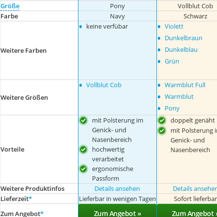
Größe
Pony
Vollblut Cob
Farbe
Navy
Schwarz
•
•
keine verfübar
Violett
•
Dunkelbraun
•
Dunkelblau
Weitere Farben
•
Grün
•
•
Vollblut Cob
Warmblut Full
•
Warmblut
Weitere Größen
•
Pony
mit Polsterung im
doppelt genäht
Genick- und
mit Polsterung 
Nasenbereich
Genick- und
Vorteile
hochwertig
Nasenbereich
verarbeitet
ergonomische
Passform
Weitere Produktinfos
Details ansehen
Details ansehe
Lieferzeit
*
Lieferbar in wenigen Tagen
Sofort lieferba
Zum Angebot »
Zum Angebot 
Zum Angebot
*