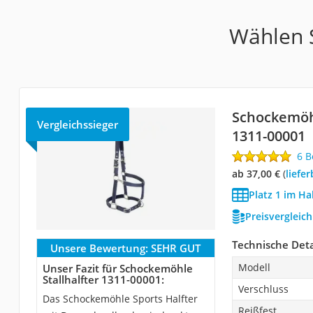
Wählen S
Schockemöhl
Vergleichssieger
1311-00001
6 
ab 37,00 €
(
Liefe
Platz 1 im Ha
Preisvergleic
Technische Deta
Unsere Bewertung:
SEHR GUT
Modell
Unser Fazit für Schockemöhle
Stallhalfter 1311-00001:
Verschluss
Das Schockemöhle Sports Halfter
Reißfest