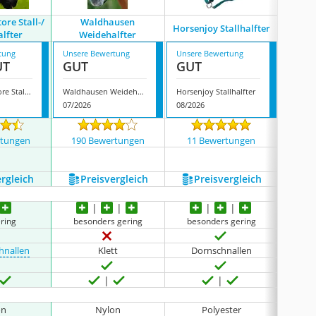
tore Stall-/
Waldhausen
Horsenjoy Stallhalfter
QHP 
lfter
Weidehalfter
tung
Unsere Bewertung
Unsere Bewertung
Unsere
UT
GUT
GUT
GUT
Pferdelinis-Store Stall-/ Weidehalfter
Waldhausen Weidehalfter
Horsenjoy Stallhalfter
QHP We
07/2026
08/2026
08/202
rtungen
190 Bewertungen
11 Bewertungen
19 
ergleich
Preis­vergleich
Preis­vergleich
P
ering
besonders gering
besonders gering
hnallen
Klett
Dornschnallen
on
Nylon
Polyester
P