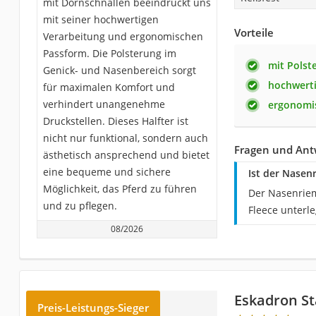
mit Dornschnallen beeindruckt uns
mit seiner hochwertigen
Vorteile
Verarbeitung und ergonomischen
Passform. Die Polsterung im
mit Polst
Genick- und Nasenbereich sorgt
hochwerti
für maximalen Komfort und
verhindert unangenehme
ergonomi
Druckstellen. Dieses Halfter ist
nicht nur funktional, sondern auch
Fragen und Ant
ästhetisch ansprechend und bietet
eine bequeme und sichere
Ist der Nasen
Möglichkeit, das Pferd zu führen
Der Nasenriem
und zu pflegen.
Fleece unterle
08/2026
Eskadron St
Preis-Leistungs-Sieger