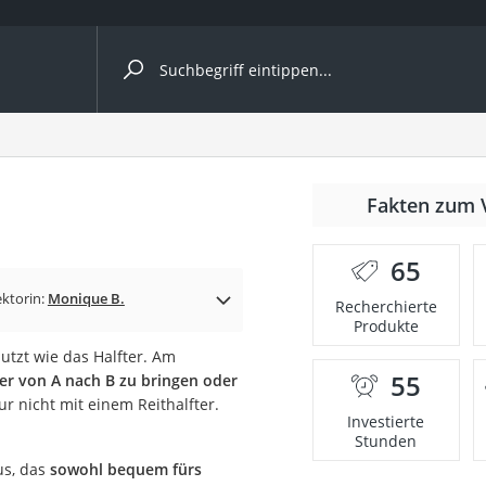
ergleiche nach Kategorie
Fakten zum 
65
p)
ektorin:
Monique B.
Recherchierte
Produkte
utzt wie das Halfter. Am
55
er von A nach B zu bringen oder
r nicht mit einem Reithalfter.
Investierte
Stunden
us, das
sowohl bequem fürs