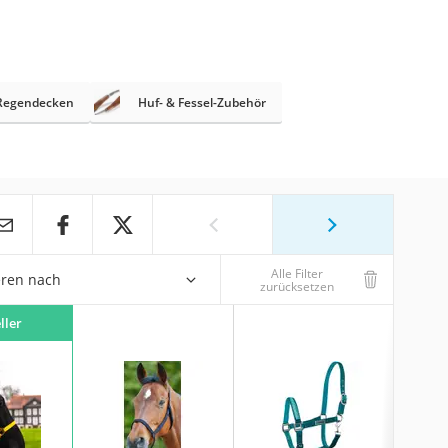
-Regendecken
Huf- & Fessel-Zubehör
Alle Filter
eren nach
zurücksetzen
ller