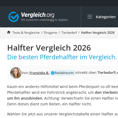
Kategorien
Die beliebtesten V
Drogerie
Tests & Vergleiche
Drogerie
Tierbedarf
Halfter Vergleich 2026
Inhalator
Halfter Vergleich 2026
Haarschneider
Rollator
Die besten Pferdehalfter im Vergleich.
Braun Rasierer
Katzenklappe (Chi
schreibt über:
Tierbedarf
L
Von:
Franziska B.
Redakteurin
Rasierer
Kaum ein anderes Hilfsmittel wird beim Pferdesport so oft ben
Masturbator
Pferdehalfter wird ein Führstrick angebracht, um
den Vierbein
Massagepistole
um ihn anzubinden.
Achtung: Verwechseln Sie einen Halfter nu
Denn dieses dient zum Reiten, ein Halfter nicht.
Epilierer
Reisehaartrockner
Wählen Sie jetzt aus unserer Vergleichstabelle einen Halfter a