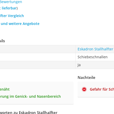
 Bewertungen
t lieferbar
)
lfter Vergleich
h und weitere Angebote
ils
Eskadron Stallhalfter
Schiebeschnallen
Ja
Nachteile
genäht
Gefahr für Sc
erung im Genick- und Nasenbereich
orten zu Eskadron Stallhalfter