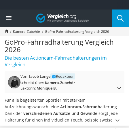
Die beliebtesten Vergleiche nach Kategorie
Vergleich
Elektronik
Powerstation
Kamera-Zubehör
GoPro-Fahrradhalterung Vergleich 2026
Monitor 32 Zoll 4K
Fernseher
GoPro-Fahrradhalterung Vergleich
Drucker
2026
Desktop-PC
Die besten Actioncam-Fahrradhalterungen im
Monitor
Vergleich.
Diascanner
Laser-Multifunktionsdrucker
Von:
Jacob Lange
Redakteur
Powerline-Adapter
schreibt über:
Kamera-Zubehör
Powerstation mit Solarpanel
Lektorin:
Monique B.
Gaming-PC
Soundbar
Für alle begeisterten Sportler mit starkem
17-Zoll-Laptop
Aufzeichnungswunsch: eine
Actioncam-Fahrradhalterung
.
Satellitenschüssel
Dank der
verschiedenen Aufsätze und Gewinde
sorgt jede
Gaming-Headset
Halterung für einen individuellen Touch, beispielsweise mit
Schnurloses Telefon
einem
Anti-Rutsch-Pad in der Klemme,
um ein Wackeln oder