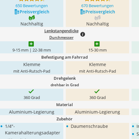
650 Bewertungen
670 Bewertungen
Preis­vergleich
Preis­vergleich
Nachhaltig
Nachhaltig
Lenkstangendicke
Durchmesser
9-15 mm | 22-38 mm
15-30 mm
Befestigung am Fahrrad
Klemme
Klemme
mit Anti-Rutsch-Pad
mit Anti-Rutsch-Pad
Drehgelenk
drehbar in Grad
360 Grad
360 Grad
Material
Aluminium-Legierung
Aluminium-Legierung
Zubehör
•
•
•
1/4"-
Daumenschraube
I
•
Kamerahalterungsadapter
S