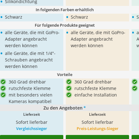
•
Silikondichtung
In folgenden Farben erhältlich
•
•
•
Schwarz
Schwarz
S
Für folgende Produkte geeignet
•
•
•
alle Geräte, die mit GoPro-
alle Geräte, die mit GoPro-
a
Adapter angebracht
Adapter angebracht
A
werden können
werden können
•
alle Geräte, die mit 1/4"-
Schrauben angebracht
werden können
Vorteile
360 Grad drehbar
360 Grad drehbar
rutschfeste Klemme
rutschfeste Klemme
mit besonders vielen
einfache Installation
Kameras kompatibel
Zu den Angeboten
*
Lieferzeit
Lieferzeit
Sofort lieferbar
Sofort lieferbar
Vergleichssieger
Preis-Leistungs-Sieger