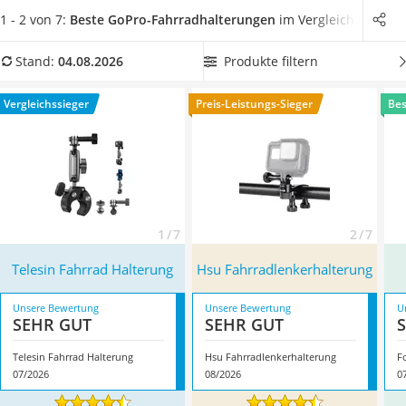
Tablets unter 200 Euro
zu viel Vibration zu vermeiden.
Wählen Sie jetzt eine GoPro-
1 - 2 von 7:
Beste GoPro-Fahrradhalterungen
im Vergleich
Ladekabel Typ 2 Schuko
Fahrradhalterung mit 360°-Drehung aus unserer
Lichtwecker
Vergleichstabelle, um sie flexibel platzieren zu können.
Produkte filtern
Stand:
04.08.2026
Acer Aspire
Überzeugt hat uns hier im August 2026 besonders das
Service
Modell
Telesin Fahrrad Halterung
*
mit seinen Eigenschaften.
Vergleichssieger
Preis-Leistungs-Sieger
Bes
1 / 7
2 / 7
Telesin Fahrrad Halterung
Hsu Fahrradlenkerhalterung
Unsere Bewertung
Unsere Bewertung
U
SEHR GUT
SEHR GUT
Telesin Fahrrad Halterung
Hsu Fahrradlenkerhalterung
07/2026
08/2026
0