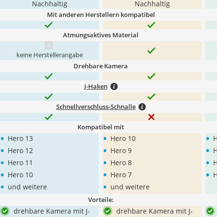
Nachhaltig
Nachhaltig
Mit anderen Herstellern kompatibel
Atmungsaktives Material
keine Herstellerangabe
Drehbare Kamera
J-Haken
Schnellverschluss-Schnalle
Kompatibel mit
•
•
•
Hero 13
Hero 10
H
•
•
•
Hero 12
Hero 9
H
•
•
•
Hero 11
Hero 8
H
•
•
•
Hero 10
Hero 7
H
•
•
und weitere
und weitere
Vorteile:
drehbare Kamera mit J-
drehbare Kamera mit J-