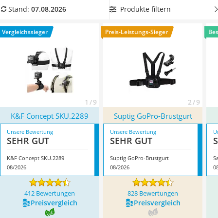
Tablets unter 200 Euro
mit besonders vielen verschiedenen GoPros kompatibel ist,
Produkte filtern
Stand:
07.08.2026
Ladekabel Typ 2 Schuko
damit Sie spannende Aufnahmen machen können. Überzeugt
Lichtwecker
hat uns hier im August 2026 besonders das Modell
K&F
Vergleichssieger
Preis-Leistungs-Sieger
Bes
Acer Aspire
Concept SKU.2289
*
mit seinen Eigenschaften.
Service
1 / 9
2 / 9
K&F Concept SKU.2289
Suptig GoPro-Brustgurt
Unsere Bewertung
Unsere Bewertung
U
SEHR GUT
SEHR GUT
K&F Concept SKU.2289
Suptig GoPro-Brustgurt
S
08/2026
08/2026
0
412 Bewertungen
828 Bewertungen
Preis­vergleich
Preis­vergleich