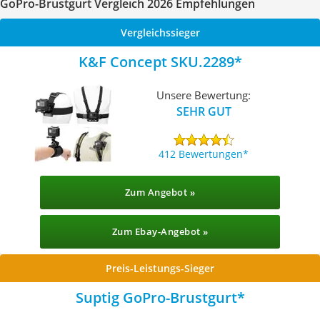
GoPro-Brustgurt Vergleich 2026 Empfehlungen
Vergleichssieger
K&F Concept SKU.2289
Unsere Bewertung:
SEHR GUT
412 Bewertungen
Zum Angebot »
Zum Ebay-Angebot »
Preis-Leistungs-Sieger
Suptig GoPro-Brustgurt