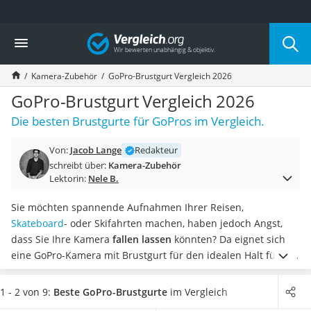
Die beliebtesten Vergleiche nach Kategorie
Vergleich
Elektronik
Powerstation
Kamera-Zubehör
GoPro-Brustgurt Vergleich 2026
Monitor 32 Zoll 4K
Fernseher
GoPro-Brustgurt Vergleich 2026
Drucker
Die besten Brustgurte für GoPros im Vergleich.
Desktop-PC
Monitor
Von:
Jacob Lange
Redakteur
Diascanner
schreibt über:
Kamera-Zubehör
Laser-Multifunktionsdrucker
Lektorin:
Nele B.
Powerline-Adapter
Powerstation mit Solarpanel
Sie möchten spannende Aufnahmen Ihrer Reisen,
Gaming-PC
Skateboard
- oder Skifahrten machen, haben jedoch Angst,
Soundbar
dass Sie Ihre Kamera
fallen lassen
könnten? Da eignet sich
17-Zoll-Laptop
eine GoPro-Kamera mit Brustgurt für den idealen Halt für Sie.
Satellitenschüssel
Gängige Tests im Internet empfehlen beim Kauf eines GoPro-
Gaming-Headset
Brustgurtes auf das Material zu achten.
Wählen Sie jetzt aus
1 - 2 von 9:
Beste GoPro-Brustgurte
im Vergleich
Schnurloses Telefon
unserer Vergleichstabelle einen
GoPro-Brustgurt
, welcher