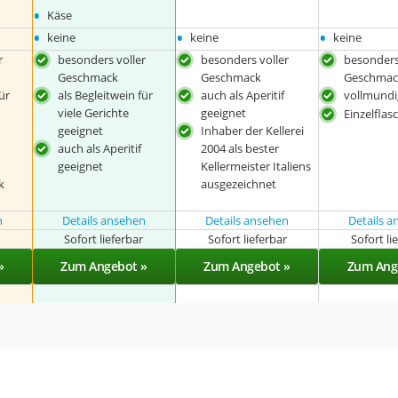
•
Käse
•
•
•
keine
keine
keine
r
besonders voller
besonders voller
besonders
Geschmack
Geschmack
Geschmac
ür
als Begleitwein für
auch als Aperitif
vollmundi
viele Gerichte
geeignet
Einzelflas
geeignet
Inhaber der Kellerei
auch als Aperitif
2004 als bester
geeignet
Kellermeister Italiens
k
ausgezeichnet
n
Details ansehen
Details ansehen
Details 
r
Sofort lieferbar
Sofort lieferbar
Sofort li
»
Zum Angebot »
Zum Angebot »
Zum Ang