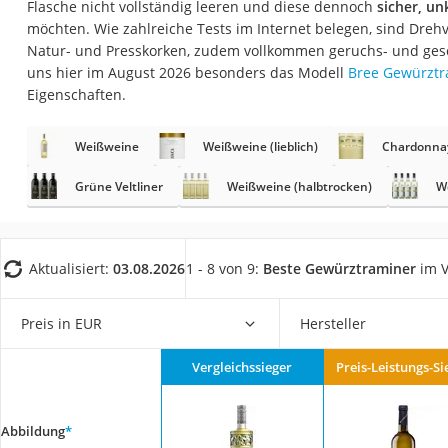
Flasche nicht vollständig leeren und diese dennoch
sicher, un
Gemüsebrühe
möchten. Wie zahlreiche Tests im Internet belegen, sind Dreh
Eiskaffee-Pulver
Natur- und Presskorken, zudem vollkommen geruchs- und ges
uns hier im August 2026 besonders das Modell
Bree Gewürztr
Irischer Whiskey
Eigenschaften.
Grapefruitkernext
Matcha-Set
Weißweine
Weißweine (lieblich)
Chardonna
Sojasauce
Grüne Veltliner
Weißweine (halbtrocken)
W
MCT-Öl
Trüffelöl
Aktualisiert:
03.08.2026
1 - 8 von 9:
Beste Gewürztraminer
im V
Erythrit
Müsli ohne Zucker
Preis in EUR
Hersteller
Service
Vergleichssieger
Preis-Leistungs-Si
Abbildung
*