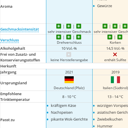
•
Gewürze
Aroma
Geschmacksintensität
sehr intensiver Geschmack
sehr intensiver Ges
Verschluss
Drehverschluss
Korken
Alkoholgehalt
10 Vol.-%
14,5 Vol.-%
Frei von Zusatz- und
keine Herstellerangabe
enthält Sulfite
Konservierungsstoffen
Herkunft
Jahrgang
2021
2019
Ursprungsland
Deutschland (Pfalz)
Italien (Südtirol)
Empfohlene
8 - 10 °C
13 - 14 °C
Trinktemperatur
•
•
kräftigem Käse
würzigen Vorspei
•
•
Nachspeisen
asiatischen Geric
•
•
pikante Wok-Gerichte
Zwiebelkuchen
Passt zu
•
Hummer