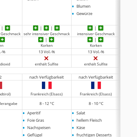
•
Blumen
•
Gewürze
er Geschmack
sehr intensiver Geschmack
intensiver Geschmack
sehr in
en
Korken
Korken
Dr
l.-%
13 Vol.-%
13 Vol.-%
dioxid
enthält Sulfite
enthält Sulfite
en
2
nach Verfügbarkeit
nach Verfügbarkeit
nach
üdtirol)
Frankreich (Elsass)
Frankreich (Elsass)
Deutschl
8 - 12 °C
8 - 10 °C
llerangabe
•
•
•
Aperitif
Salat
Obst
•
•
•
Foie Gras
hellem Fleisch
sahni
•
•
Nachspeisen
Käse
•
•
Geflügel
fruchtigen Desserts