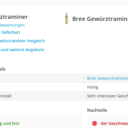
ztraminer
Bree Gewürztramin
 Bewertungen
t lieferbar
)
ewürztraminer Vergleich
h und weitere Angebote
ils
Bree Gewürztramine
Honig
nsität
Sehr intensiver Ges
Nachteile
g und fein
der Geschmack