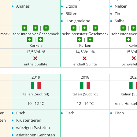
•
•
•
Ananas
Litschi
Nelken
•
•
Blüten
Zimt
•
•
Honigmelone
Salbei
chmack
sehr intensiver Geschmack
sehr intensiver Geschmack
sehr intensiv
Korken
Korken
Kork
13,5 Vol.-%
14,5 Vol.-%
15 Vo
enthält Sulfite
enthält Sulfite
Schwefel
2019
2018
202
Italien (Südtirol)
Italien (Südtirol)
Italien (S
10 - 12 °C
12 - 14 °C
keine Herste
•
•
•
sen
Fisch
Fisch
Fisch
•
hten
Krustentieren
•
würzigen Pasteten
•
asiatischen Gerichten