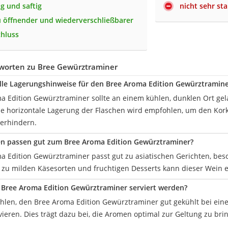
g und saftig
nicht sehr st
u öffnender und wiederverschließbarer
hluss
worten zu Bree Gewürztraminer
elle Lagerungshinweise für den Bree Aroma Edition Gewürztramine
a Edition Gewürztraminer sollte an einem kühlen, dunklen Ort ge
e horizontale Lagerung der Flaschen wird empfohlen, um den Kork
verhindern.
en passen gut zum Bree Aroma Edition Gewürztraminer?
a Edition Gewürztraminer passt gut zu asiatischen Gerichten, bes
zu milden Käsesorten und fruchtigen Desserts kann dieser Wein ei
r Bree Aroma Edition Gewürztraminer serviert werden?
hlen, den Bree Aroma Edition Gewürztraminer gut gekühlt bei ein
rvieren. Dies trägt dazu bei, die Aromen optimal zur Geltung zu b
.