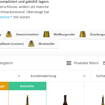
kompliziert und gekühlt lagern
verschlüsse, anders als manche
chmacksneutral. Überzeugt hat
aminer
*
mit seinen
rakt
y
Gewürztraminer
Weißburgunder
Grauburgu
eißwein (trocken)
Muskateller
ergleich
Produkte filtern
zusatz
Kundenwertung
Sorti
eger
Bestseller