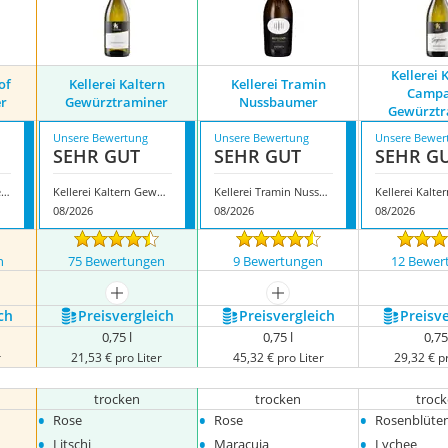
Kellerei 
of
Kellerei Kaltern
Kellerei Tramin
Campa
r
Gewürztraminer
Nussbaumer
Gewürztr
Unsere Bewertung
Unsere Bewertung
Unsere Bewer
SEHR GUT
SEHR GUT
SEHR G
Weingut Ritterhof Gewürztraminer
Kellerei Kaltern Gewürztraminer
Kellerei Tramin Nussbaumer
08/2026
08/2026
08/2026
n
75 Bewertungen
9 Bewertungen
12 Bewer
mehr anzeigen
mehr anzeigen
ch
Preis­vergleich
Preis­vergleich
Preis­v
0,75 l
0,75 l
0,75
r
21,53 € pro Liter
45,32 € pro Liter
29,32 € pr
trocken
trocken
troc
•
•
•
Rose
Rose
Rosenblüte
•
•
•
Litschi
Maracuja
Lychee