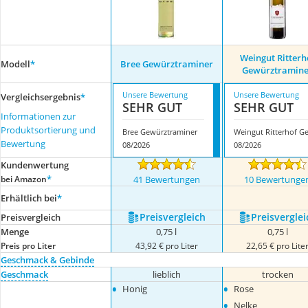
Weingut Ritterh
Modell
*
Bree Gewürztraminer
Gewürztramine
Unsere Bewertung
Unsere Bewertung
Vergleichsergebnis
*
SEHR GUT
SEHR GUT
Informationen zur
Produktsortierung und
Bree Gewürztraminer
Bewertung
08/2026
08/2026
Kundenwertung
*
bei Amazon
41 Bewertungen
10 Bewertunge
Erhältlich bei
*
Preis­vergleich
Preis­verglei
Preis­vergleich
Menge
0,75 l
0,75 l
Preis pro Liter
43,92 € pro Liter
22,65 € pro Lite
Geschmack & Gebinde
Geschmack
lieblich
trocken
•
•
Honig
Rose
•
Nelke