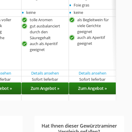
•
Foie gras
•
•
•
keine
keine
keine
 voller
tolle Aromen
als Begleitwein für
bes
k
viele Gerichte
Ges
gut ausbalanciert
g
geeignet
einf
durch den
auch als Aperitif
und
che
Säuregehalt
geeignet
wie
auch als Aperitif
Dre
geeignet
Einz
ansehen
Details ansehen
Details ansehen
eferbar
Sofort lieferbar
Sofort lieferbar
Sof
ebot »
Zum Angebot »
Zum Angebot »
Zu
Hat Ihnen dieser Gewürztraminer
Vergleich gefallen?