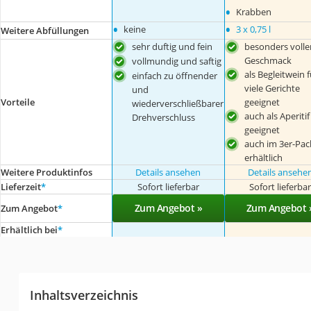
•
Krabben
•
•
keine
3 x 0,75 l
Weitere Abfüllungen
sehr duftig und fein
besonders volle
Geschmack
vollmundig und saftig
als Begleitwein f
einfach zu öffnender
viele Gerichte
und
Vorteile
geeignet
wiederverschließbarer
auch als Aperitif
Drehverschluss
geeignet
auch im 3er-Pac
erhältlich
Weitere Produktinfos
Details ansehen
Details ansehe
Lieferzeit
*
Sofort lieferbar
Sofort lieferba
Zum Angebot »
Zum Angebot 
Zum Angebot
*
Erhältlich bei
*
Inhaltsverzeichnis