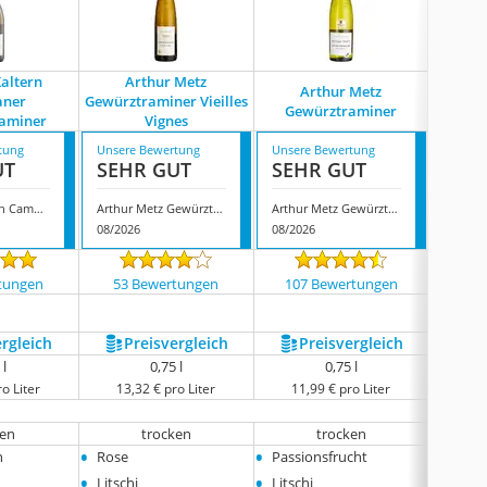
Kaltern
Arthur Metz
Wzg 
Arthur Metz
ner
Gewürztraminer Vieilles
H
Gewürztraminer
aminer
Vignes
Ge
tung
Unsere Bewertung
Unsere Bewertung
Unsere
UT
SEHR GUT
SEHR GUT
GUT
Kellerei Kaltern Campaner Gewürztraminer
Arthur Metz Gewürztraminer Vieilles Vignes
Arthur Metz Gewürztraminer
08/2026
08/2026
08/202
tungen
53 Bewertungen
107 Bewertungen
9 
ergleich
Preis­vergleich
Preis­vergleich
P
 l
0,75 l
0,75 l
o Liter
13,32 € pro Liter
11,99 € pro Liter
8,
ken
trocken
trocken
h
•
•
•
n
Rose
Passionsfrucht
Traub
•
•
Litschi
Litschi