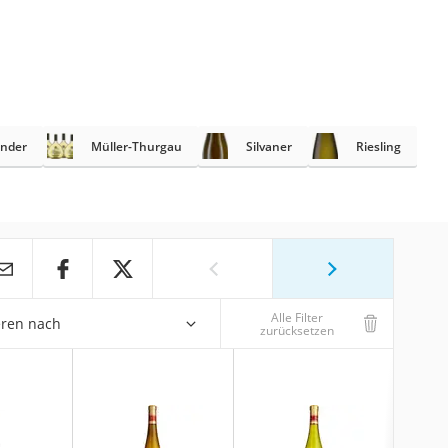
nder
Müller-Thurgau
Silvaner
Riesling
Alle Filter
eren nach
zurücksetzen