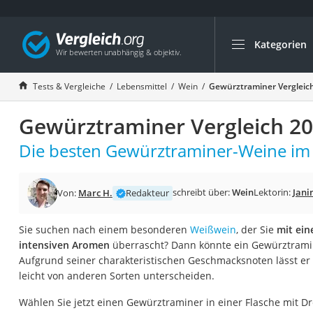
Kategorien
Die beliebtesten V
Lebensmittel
Tests & Vergleiche
Lebensmittel
Wein
Gewürztraminer Vergleic
Schwarzkümmelöl
Gewürztraminer Vergleich 2
Knäckebrot
Schwarzkümmelöl-
Die besten Gewürztraminer-Weine im 
Manukahonig
Eiklar
schreibt über:
Wein
Lektorin:
Jani
Von:
Marc H.
Redakteur
Astronautenkost
Sie suchen nach einem besonderen
Weißwein
, der Sie
mit ein
Balsamico-Essig
intensiven Aromen
überrascht? Dann könnte ein Gewürztramine
Schwarzkümmelöl 
Aufgrund seiner charakteristischen Geschmacksnoten lässt er
leicht von anderen Sorten unterscheiden.
Sardinen
Honig
Wählen Sie jetzt einen Gewürztraminer in einer Flasche mit D