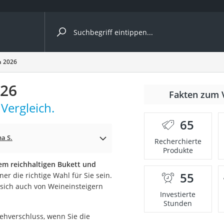
ergleiche nach Kategorie
h 2026
026
Fakten zum 
Kapseln
Vergleich.
65
na S.
Recherchierte
Produkte
em reichhaltigen Bukett und
55
r die richtige Wahl für Sie sein.
bio
 sich auch von Weineinsteigern
Investierte
Stunden
rehverschluss, wenn Sie die