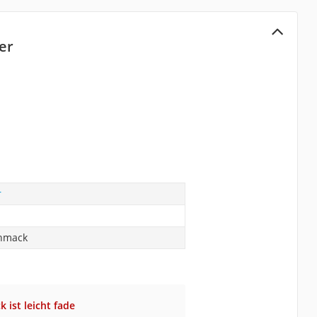
er
r
chmack
 ist leicht fade