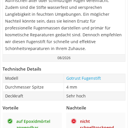
Auffrischen alter oder schmutziger Fugen vereinfacht.
Zudem sind die Stifte wasserfest und versprechen
Langlebigkeit in feuchten Umgebungen. Ein möglicher
Nachteil könnte sein, dass sie keinen Ersatz für
professionelle Fugenmassen darstellen und primär für
kosmetische Reparaturen gedacht sind. Dennoch empfehlen
wir diesen Fugenstift für schnelle und effektive
Schönheitsreparaturen in Ihrem Zuhause.
08/2026
Technische Details
Modell
Gotrust Fugenstift
Durchmesser Spitze
4 mm
Deckkraft
Sehr hoch
Vorteile
Nachteile
auf Epoxidmörtel
nicht
anwendbar
schnelltrocknend