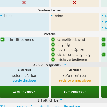
Weitere Farben
•
•
•
keine
keine
D
•
H
•
M
Vorteile
schnelltrocknend
schnelltrocknend
ungiftig
reversible Spitze
sicher und langlebig
leicht zu bedienen
Zu den Angeboten
*
Lieferzeit
Lieferzeit
Sofort lieferbar
Sofort lieferbar
Vergleichssieger
Preis-Leistungs-Sieger
Zum Angebot »
Zum Angebot »
Erhältlich bei
*
ⓘ Informationen zur Produktsortierung und Bewertung