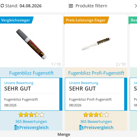
Löschdecke
Spitzendurchmesser von mind. 4 mm aufweist,
um Ihre
Produkte filtern
Stand:
04.08.2026
Multimeter
Fugen in einem Zug bemalen zu können. Überzeugt hat uns
Winterharte Palmen
hier im August 2026 besonders das Modell
Fugenblizz
Vergleichssieger
Preis-Leistungs-Sieger
Bes
Gasdurchlauferhitzer
Fugenstift
*
mit seinen Eigenschaften.
Service
1 / 10
2 / 10
Fugenblizz Fugenstift
Fugenblizz Profi-Fugenstift
Unsere Bewertung
Unsere Bewertung
U
SEHR GUT
SEHR GUT
Fugenblizz Fugenstift
Fugenblizz Profi-Fugenstift
P
08/2026
08/2026
0
365 Bewertungen
365 Bewertungen
Preis­vergleich
Preis­vergleich
Menge