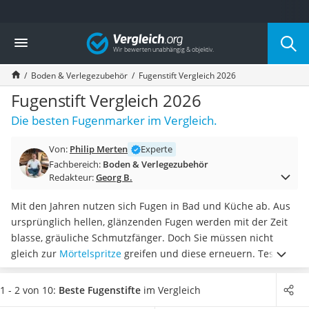
Die beliebtesten Vergleiche nach Kategorie
Vergleich
Baumarkt
Tresor feuerfest
Boden & Verlegezubehör
Fugenstift Vergleich 2026
Makita-Akku-Rasenmäher
Kappsäge
Fugenstift Vergleich 2026
Smartes Türschloss
Die besten Fugenmarker im Vergleich.
Akku-Rasentrimmer
Feuchtigkeitsmessgerät
Von:
Philip Merten
Experte
Split-Klimaanlage 2 Innengeräte
Fachbereich:
Boden & Verlegezubehör
Pelletofen
Redakteur:
Georg B.
Bohrmaschine
Tiefbrunnenpumpe
Mit den Jahren nutzen sich Fugen in Bad und Küche ab. Aus
Fliesenschneider
ursprünglich hellen, glänzenden Fugen werden mit der Zeit
Hochdruckreiniger
blasse, gräuliche Schmutzfänger. Doch Sie müssen nicht
Doppelschleifer
gleich zur
Mörtelspritze
greifen und diese erneuern. Tests im
Überwachungskamera
Internet haben gezeigt, dass es häufig schon ausreicht, die
Benzinrasenmäher mit Elektrostart
Fugen mit einem Fugenstift auszubessern.
Wählen Sie jetzt
1 - 2 von 10:
Beste Fugenstifte
im Vergleich
Akku-Laubsauger
einen Fugenstift aus unserer Vergleichstabelle, welcher einen