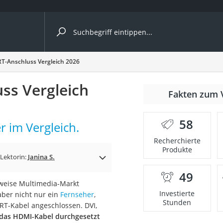
ergleiche nach Kategorie
T-Anschluss Vergleich 2026
ss Vergleich
Fakten zum 
58
 im Vergleich.
Recherchierte
Produkte
Lektorin:
Janina S.
49
onsdrucker
weise Multimedia-Markt
Investierte
aber nicht nur ein
Fernseher
,
Stunden
RT-Kabel angeschlossen. DVI,
Solarpanel
das HDMI-Kabel durchgesetzt