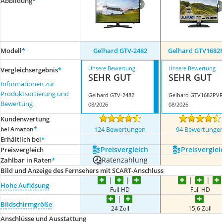
Abbildung
*
Modell
*
Gelhard GTV-2482
Gelhard GTV1682
Unsere Bewertung
Unsere Bewertung
Vergleichsergebnis
*
SEHR GUT
SEHR GUT
Informationen zur
Produktsortierung und
Gelhard GTV-2482
Gelhard GTV1682PV
Bewertung
08/2026
08/2026
Kundenwertung
*
bei Amazon
124 Bewertungen
94 Bewertunge
Erhältlich bei
*
Preis­vergleich
Preis­verglei
Preis­vergleich
Ratenzahlung
Zahlbar in Raten
*
Bild und Anzeige des Fernsehers mit SCART-Anschluss
Hohe Auflösung
Full HD
Full HD
Bildschirmgröße
24 Zoll
15,6 Zoll
Anschlüsse und Ausstattung