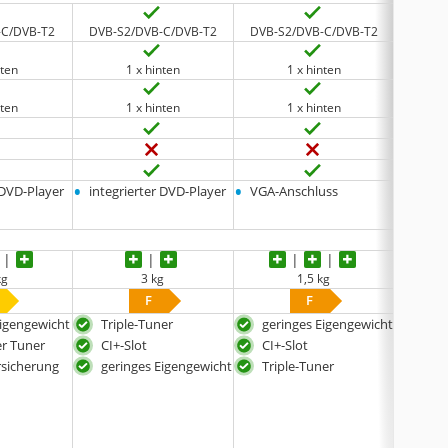
-C/DVB-T2
DVB-S2/DVB-C/DVB-T2
DVB-S2/DVB-C/DVB-T2
DVB-S
nten
1 x hinten
1 x hinten
nten
1 x hinten
1 x hinten
•
•
•
 DVD-Player
integrierter DVD-Player
VGA-Anschluss
12-Vo
kg
3 kg
1,5 kg
F
F
Eigengewicht
Triple-Tuner
geringes Eigengewicht
mit 
Trip
er Tuner
CI+-Slot
CI+-Slot
Sate
rsicherung
geringes Eigengewicht
Triple-Tuner
Ant
inkl
beis
Cam