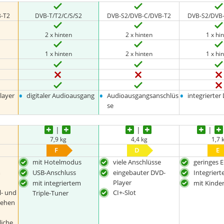
-T2
DVB-T/T2/C/S/S2
DVB-S2/DVB-C/DVB-T2
DVB-S2/DVB
2 x hinten
2 x hinten
1 x hi
1 x hinten
2 x hinten
1 x hi
•
•
•
layer
digitaler Audioausgang
Audioausgangsanschlüs
integrierter
se
7,9 kg
4,4 kg
1,7 
F
D
E
mit Hotelmodus
viele Anschlüsse
geringes 
m
USB-Anschluss
eingebauter DVD-
Integriert
Player
mit integriertem
mit Kinde
l- und
CI+-Slot
Triple-Tuner
sehen
liche