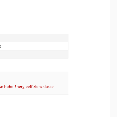
2
V
se hohe Energieeffizienzklasse