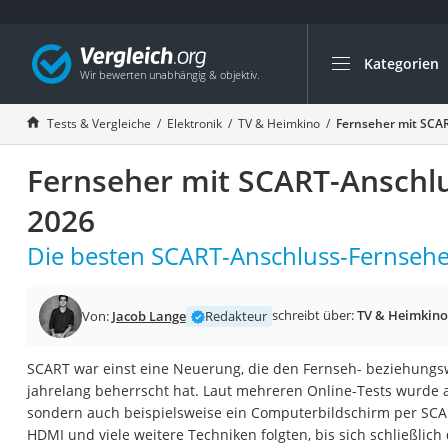
Kategorien
Die beliebtesten V
Elektronik
Tests & Vergleiche
Elektronik
TV & Heimkino
Fernseher mit SCAR
Powerstation
Fernseher mit SCART-Anschlu
Monitor 32 Zoll 4K
Fernseher
2026
Drucker
Die besten SCART-Anschluss-Fernseher
Desktop-PC
Monitor
schreibt über:
TV & Heimkino
Von:
Jacob Lange
Redakteur
Diascanner
Laser-Multifunkti
SCART war einst eine Neuerung, die den Fernseh- beziehungs
jahrelang beherrscht hat. Laut mehreren Online-Tests wurde 
Powerline-Adapter
sondern auch beispielsweise ein Computerbildschirm per SCA
Powerstation mit 
HDMI und viele weitere Techniken folgten, bis sich schließlich