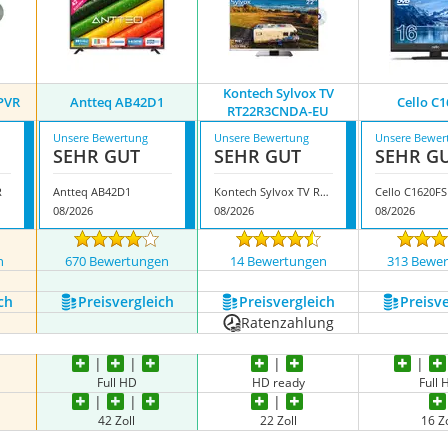
Kontech Sylvox TV
PVR
Antteq AB42D1
Cello C
RT22R3CNDA-EU
Unsere Bewertung
Unsere Bewertung
Unsere Bewer
SEHR GUT
SEHR GUT
SEHR G
R
Antteq AB42D1
Kontech Sylvox TV RT22R3CNDA-EU
Cello C1620FS
08/2026
08/2026
08/2026
n
670 Bewertungen
14 Bewertungen
313 Bewe
ch
Preis­vergleich
Preis­vergleich
Preis­v
Ratenzahlung
Full HD
HD ready
Full
42 Zoll
22 Zoll
16 Zo