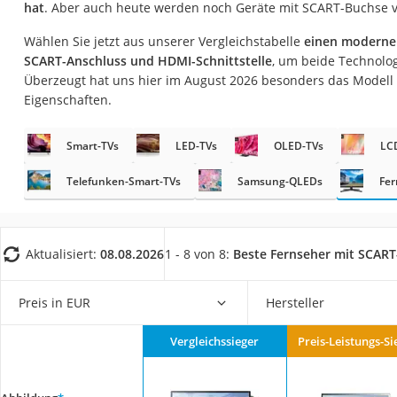
hat
. Aber auch heute werden noch Geräte mit SCART-Buchse v
Gaming-PC
Soundbar
Wählen Sie jetzt aus unserer Vergleichstabelle
einen modernen
SCART-Anschluss und HDMI-Schnittstelle
, um beide Technolo
17-Zoll-Laptop
Überzeugt hat uns hier im August 2026 besonders das Modell
Satellitenschüssel
Eigenschaften.
Gaming-Headset
Smart-TVs
LED-TVs
OLED-TVs
LC
Schnurloses Telef
Telefunken-Smart-TVs
Samsung-QLEDs
Tablets unter 200 
Fer
Ladekabel Typ 2 S
Lichtwecker
Aktualisiert:
08.08.2026
1 - 8 von 8:
Beste Fernseher mit SCART
Acer Aspire
Service
Preis in EUR
Hersteller
Vergleichssieger
Preis-Leistungs-Si