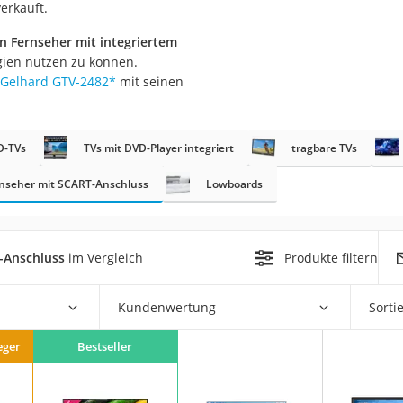
erkauft.
 Fernseher mit integriertem
gien nutzen zu können.
Gelhard GTV-2482
*
mit seinen
D-TVs
TVs mit DVD-Player integriert
tragbare TVs
on
Euro
nseher mit SCART-Anschluss
Lowboards
chuko
-Anschluss
im Vergleich
Produkte filtern
Kundenwertung
Sorti
eger
Bestseller