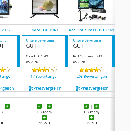
1620FS
Xoro HTC 1949
Red Opticum LE-19T30921
Stron
tung
Unsere Bewertung
Unsere Bewertung
Unsere
UT
GUT
GUT
GUT
Xoro HTC 1949
Red Opticum LE-19T30921
Strong
08/2026
08/2026
08/202
rtungen
17 Bewertungen
203 Bewertungen
331
ergleich
Preis­vergleich
Preis­vergleich
P
 HD
HD ready
HD ready
ll
19 Zoll
19 Zoll