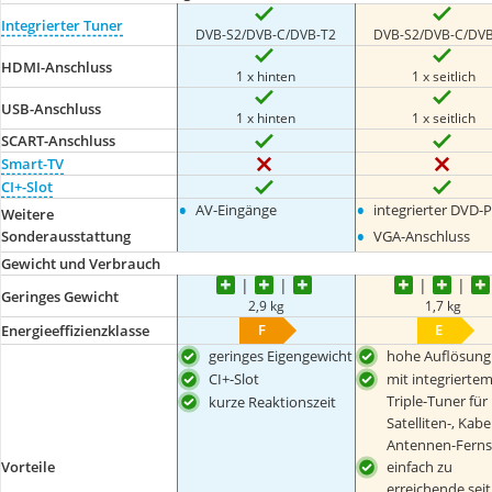
Integrierter Tuner
DVB-S2/DVB-C/DVB-T2
DVB-S2/DVB-C/DVB
HDMI-Anschluss
1 x hinten
1 x seitlich
USB-Anschluss
1 x hinten
1 x seitlich
SCART-Anschluss
Smart-TV
CI+-Slot
•
•
AV-Eingänge
integrierter DVD-P
Weitere
•
Sonderausstattung
VGA-Anschluss
Gewicht und Verbrauch
Geringes Gewicht
2,9 kg
1,7 kg
F
E
Energieeffizienzklasse
geringes Eigengewicht
hohe Auflösung
CI+-Slot
mit integrierte
Triple-Tuner für
kurze Reaktionszeit
Satelliten-, Kabe
Antennen-Fern
Vorteile
einfach zu
erreichende seit