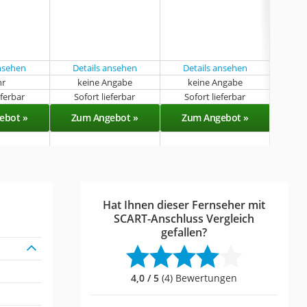
beso
ansehen
Details ansehen
Details ansehen
hr
keine Angabe
keine Angabe
k
eferbar
Sofort lieferbar
Sofort lieferbar
Sof
ebot »
Zum Angebot »
Zum Angebot »
Zu
Hat Ihnen dieser Fernseher mit
SCART-Anschluss Vergleich
gefallen?
4,0 / 5
(4) Bewertungen