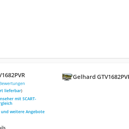
V1682PVR
Gelhard GTV1682PV
 Bewertungen
ort lieferbar
)
rnseher mit SCART-
rgleich
h und weitere Angebote
ils