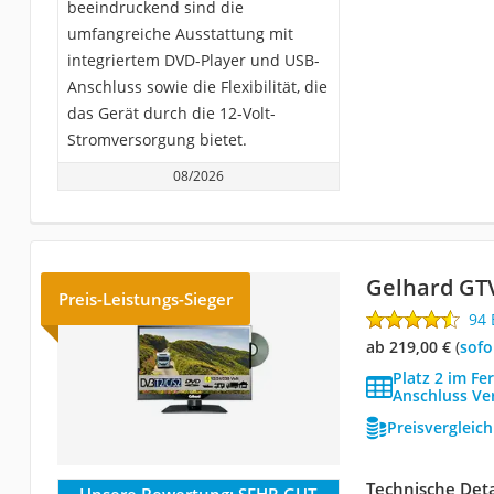
beeindruckend sind die
umfangreiche Ausstattung mit
integriertem DVD-Player und USB-
Anschluss sowie die Flexibilität, die
das Gerät durch die 12-Volt-
Stromversorgung bietet.
08/2026
Gelhard GT
Preis-Leistungs-Sieger
94
ab 219,00 €
(
Sof
Platz 2 im Fe
Anschluss Ve
Preisvergleic
Technische Deta
Unsere Bewertung:
SEHR GUT