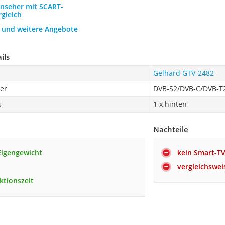
rnseher mit SCART-
rgleich
h und weitere Angebote
ils
Gelhard GTV-2482
ner
DVB-S2/DVB-C/DVB-T
s
1 x hinten
Nachteile
Eigengewicht
kein Smart-T
vergleichswei
ktionszeit