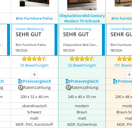
Oleylucklive Mid-Century
Bim Furniture Pafos
Bim Furnit
5
Modern TV-Schrank
Unsere Bewertung
Unsere Bewertung
Unsere Bewer
SEHR GUT
SEHR GUT
SEHR G
Bim Furniture 5901122210115
Bim Furniture Pafos
Oleylucklive Mid-Century Modern TV-Schrank
Bim Furnitur
08/2026
08/2026
08/2026
n
35 Bewertungen
52 Bewertungen
151 Bewe
mehr anzeigen
m
ch
Preis­vergleich
Preis­vergleich
Preis­v
ng
Ratenzahlung
Ratenzahlung
cm
200 x 52 x 40 cm
240 x 40 x 55 cm
200 x 48 
skandinavisch
modern
mode
Schwarz
Braun
Braun-S
matt
matt
mat
MDF, PVC, Kunststoff
MDF, Eschenholz
MDF, PV