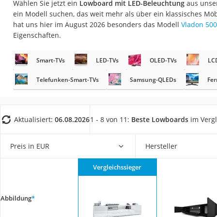
Wählen Sie jetzt ein
Lowboard mit LED-Beleuchtung
aus unser
Konferenzmikrofo
ein Modell suchen, das weit mehr als über ein klassisches Mö
Klappmatratze
hat uns hier im August 2026 besonders das Modell
Vladon 50
Eigenschaften.
Duschkopf mit Kalk
Aktenvernichter Si
Smart-TVs
LED-TVs
OLED-TVs
LC
Bettgitter
Telefunken-Smart-TVs
Samsung-QLEDs
Fer
Spannbettlaken
Topper 100 x 200
Duschpaneel
Aktualisiert:
06.08.2026
1 - 8 von 11:
Beste Lowboards
im Vergl
Höhenverstellbare
Preis in EUR
Hersteller
Matratze 90 x 200
Service
Vergleichssieger
Abbildung
*