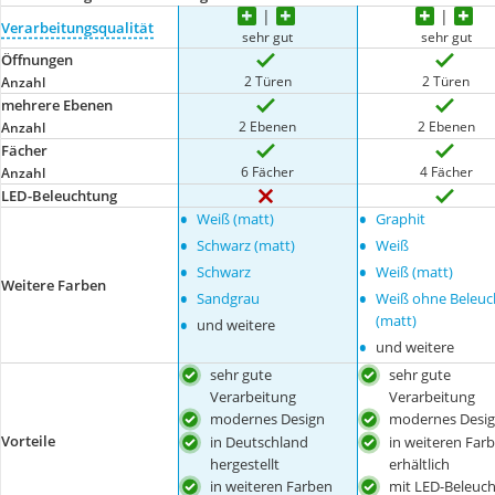
Verarbeitungsqualität
sehr gut
sehr gut
Öffnungen
2 Türen
2 Türen
Anzahl
mehrere Ebenen
2 Ebenen
2 Ebenen
Anzahl
Fächer
6 Fächer
4 Fächer
Anzahl
LED-Beleuchtung
•
•
Weiß (matt)
Graphit
•
•
Schwarz (matt)
Weiß
•
•
Schwarz
Weiß (matt)
Weitere Farben
•
•
Sandgrau
Weiß ohne Beleuc
•
(matt)
und weitere
•
und weitere
sehr gute
sehr gute
Verarbeitung
Verarbeitung
modernes Design
modernes Desi
Vorteile
in Deutschland
in weiteren Far
hergestellt
erhältlich
in weiteren Farben
mit LED-Beleuc