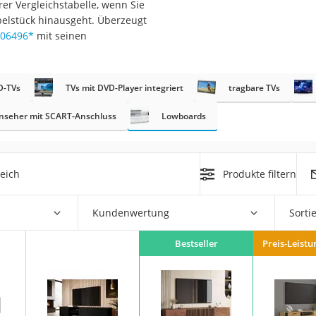
er Vergleichstabelle, wenn Sie
n
belstück hinausgeht. Überzeugt
006496
*
mit seinen
filter
cherheitsstufe 4
D-TVs
TVs mit DVD-Player integriert
tragbare TVs
nseher mit SCART-Anschluss
Lowboards
eich
Produkte filtern
r Schreibtisch
 cm
Kundenwertung
Sorti
Bestseller
Preis-Leistu