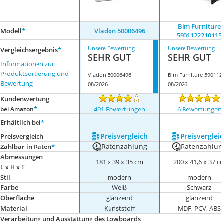
Bim Furniture
Modell
*
Vladon 50006496
590112221011
Unsere Bewertung
Unsere Bewertung
Vergleichsergebnis
*
SEHR GUT
SEHR GUT
Informationen zur
Produktsortierung und
Vladon 50006496
Bewertung
08/2026
08/2026
Kundenwertung
*
bei Amazon
491 Bewertungen
6 Bewertunge
Erhältlich bei
*
Preis­vergleich
Preis­verglei
Preis­vergleich
Ratenzahlung
Ratenzahlu
Zahlbar in Raten
*
Abmessungen
181 x 39 x 35 cm
200 x 41,6 x 37 
L x H x T
Stil
modern
modern
Farbe
Weiß
Schwarz
Oberfläche
glänzend
glänzend
Material
Kunststoff
MDF, PCV, ABS
Verarbeitung und Ausstattung des Lowboards