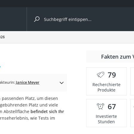
ergleiche nach Kategorie
026
Fakten zum 
cher
.
79
akteurin:
Janice Meyer
Recherchierte
Produkte
rostuhl
en passenden Platz, um diesen
67
 gebührenden Platz und viele
 Kamera
n Abstellfläche
befindet sich Ihr
Investierte
ernseherlebnis, wie Tests im
Stunden