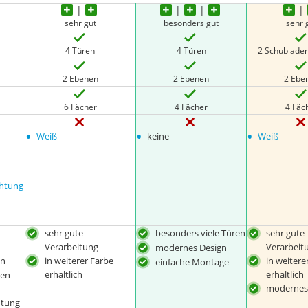
sehr gut
besonders gut
sehr 
4 Türen
4 Türen
2 Schubladen
2 Ebenen
2 Ebenen
2 Ebe
6 Fächer
4 Fächer
4 Fäc
•
•
•
Weiß
keine
Weiß
htung
sehr gute
besonders viele Türen
sehr gute
Verarbeitung
Verarbeit
modernes Design
gn
in weiterer Farbe
in weitere
einfache Montage
erhältlich
erhältlich
ben
modernes
htung