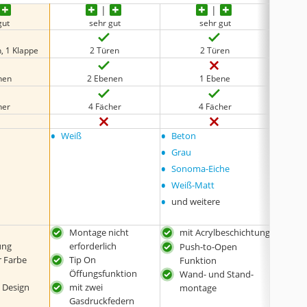
gut
sehr gut
sehr gut
, 1 Klappe
2 Türen
2 Türen
nen
2 Ebenen
1 Ebene
her
4 Fächer
4 Fächer
•
•
•
Weiß
Beton
Eiche
•
•
Grau
Weiß
•
•
Sonoma-Eiche
Holz
•
•
Weiß-Matt
und w
•
und weitere
Montage nicht
mit Acrylbeschichtung
in w
ung
erforderlich
erhä
Push-to-Open
r Farbe
Tip On
Wan
Funktion
Öffungsfunktion
mon
Wand- und Stand-
 Design
mit zwei
mod
montage
Gasdruckfedern