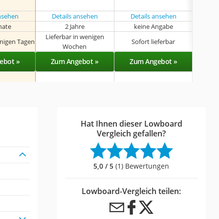
ansehen
Details ansehen
Details ansehen
nate
2 Jahre
keine Angabe
k
Lieferbar in wenigen
enigen Tagen
Sofort lieferbar
Sof
Wochen
ebot »
Zum Angebot »
Zum Angebot »
Zu
Hat Ihnen dieser Lowboard
Vergleich gefallen?
5,0 / 5
(1) Bewertungen
Lowboard-Vergleich teilen: