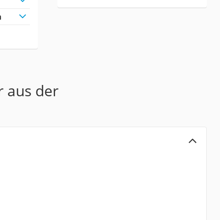
h
r aus der