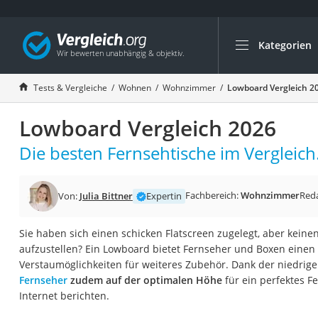
Kategorien
Die beliebtesten V
Wohnen
Tests & Vergleiche
Wohnen
Wohnzimmer
Lowboard Vergleich 2
Matratzen-Topper
Lowboard Vergleich 2026
Matratzen
Konferenzlautspre
Die besten Fernsehtische im Vergleich
Tageslichtlampe
Badlüfter
Fachbereich:
Wohnzimmer
Red
Von:
Julia Bittner
Expertin
Ergonomischer Bü
Sie haben sich einen schicken Flatscreen zugelegt, aber kein
Bürohocker
aufzustellen? Ein Lowboard bietet Fernseher und Boxen einen
Außenleuchte mit
Verstaumöglichkeiten für weiteres Zubehör. Dank der niedrige
Fernseher
zudem auf der optimalen Höhe
für ein perfektes F
Ozongeneratoren
Internet berichten.
Akku-Tischlampe