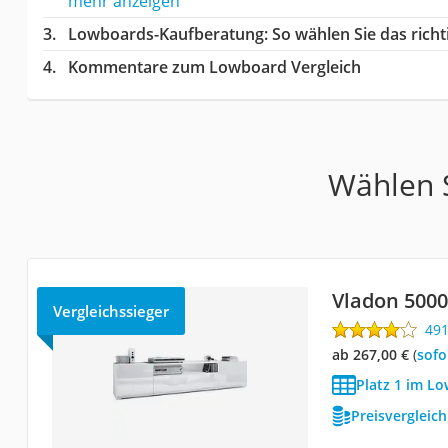
mehr anzeigen
Lowboards-Kaufberatung
: So wählen Sie das ric
Kommentare zum Lowboard Vergleich
Wählen S
Vladon 500
Vergleichssieger
49
ab 267,00 €
(
Sof
Platz 1 im L
Preisvergleic