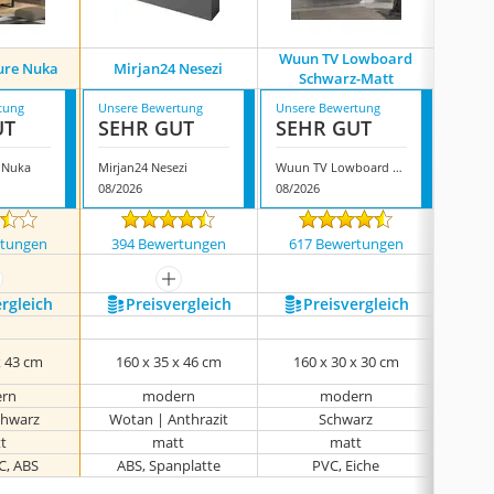
Wuun TV Lowboard
Minio g
ure Nuka
Mirjan24 Nesezi
Schwarz-Matt
T
tung
Unsere Bewertung
Unsere Bewertung
Unsere
UT
SEHR GUT
SEHR GUT
GUT
e Nuka
Mirjan24 Nesezi
Wuun TV Lowboard Schwarz-Matt
08/2026
08/2026
08/202
rtungen
394 Bewertungen
617 Bewertungen
121
ehr anzeigen
mehr anzeigen
ergleich
Preis­vergleich
Preis­vergleich
P
x 43 cm
‎160 x 35 x 46 cm
160 x 30 x 30 cm
180
rn
modern
modern
chwarz
Wotan | Anthrazit
Schwarz
t
matt
matt
C, ABS
ABS, Spanplatte
PVC, Eiche