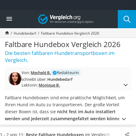
Die beliebtesten Vergleiche nach Kategorie
Vergleich
Drogerie
Inhalator
Hundebedarf
Faltbare Hundebox Vergleich 2026
Haarschneider
Rollator
Faltbare Hundebox Vergleich 2026
Braun Rasierer
Die besten faltbaren Hundetransportboxen im
Katzenklappe (Chip)
Vergleich.
Rasierer
Masturbator
Von:
Mechelé B.
Redakteurin
Massagepistole
schreibt über:
Hundebedarf
Epilierer
Lektorin:
Monique B.
Reisehaartrockner
Eiweißpulver
Faltbare Hundeboxen sind eine praktische Möglichkeit, um
Magnesiumpräparat
Ihren Hund im Auto zu transportieren. Der große Vorteil
Katzenklappe
dieser Boxen ist, dass sie
nicht fest im Auto installiert
Nackenmassagegerät
werden und jederzeit zusammengefaltet werden können
. In
Zeckenschutz Katze
gängigen Tests faltbarer Hundeboxen wird besonders auf die
leichter Haartrockner
verwendeten Materialien geachtet.
Dabei schneiden
1 - 2 von 11:
Beste Faltbare Hundeboxen
im Vergleich