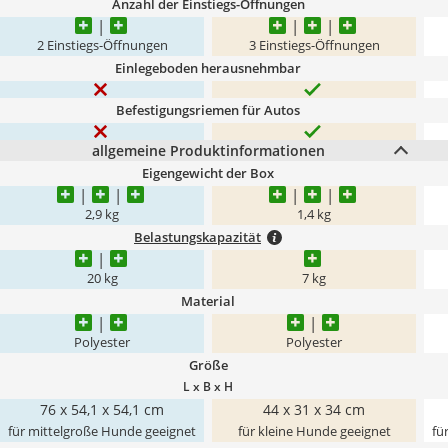
Anzahl der Einstiegs-Öffnungen
2 Einstiegs-Öffnungen
3 Einstiegs-Öffnungen
Einlegeboden herausnehmbar
Befestigungsriemen für Autos
allgemeine Produktinformationen
Eigengewicht der Box
2,9 kg
1,4 kg
Belastungskapazität
20 kg
7 kg
Material
Polyester
Polyester
Größe
L x B x H
76 x 54,1 x 54,1 cm
44 x 31 x 34 cm
für mittelgroße Hunde geeignet
für kleine Hunde geeignet
fü