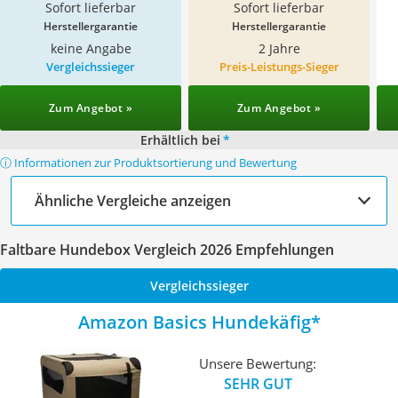
Sofort lieferbar
Sofort lieferbar
Herstellergarantie
Herstellergarantie
keine Angabe
2 Jahre
Vergleichssieger
Preis-Leistungs-Sieger
Zum Angebot »
Zum Angebot »
Erhältlich bei
*
ⓘ Informationen zur Produktsortierung und Bewertung
Ähnliche Vergleiche anzeigen
Faltbare Hundebox Vergleich 2026 Empfehlungen
Vergleichssieger
Amazon Basics Hundekäfig
Unsere Bewertung:
SEHR GUT