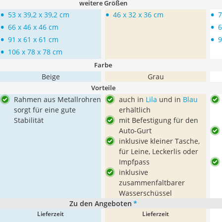
weitere Größen
•
•
•
53 x 39,2 x 39,2 cm
46 x 32 x 36 cm
7
•
•
66 x 46 x 46 cm
6
•
•
91 x 61 x 61 cm
9
•
106 x 78 x 78 cm
Farbe
Beige
Grau
Vorteile
Rahmen aus Metallrohren
auch in
Lila
und in
Blau
sorgt für eine gute
erhältlich
Stabilität
mit Befestigung für den
Auto-Gurt
inklusive kleiner Tasche,
für Leine, Leckerlis oder
Impfpass
inklusive
zusammenfaltbarer
Wasserschüssel
Zu den Angeboten
*
Lieferzeit
Lieferzeit