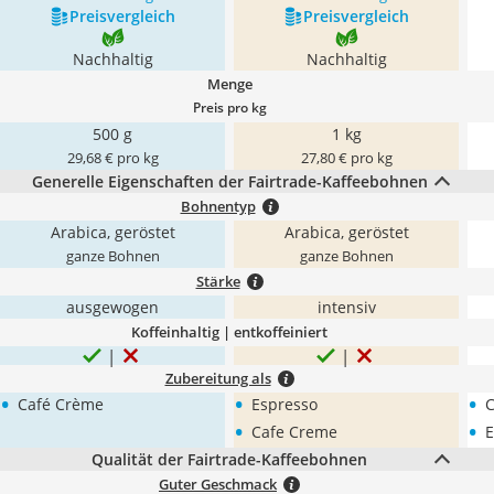
Preis­vergleich
Preis­vergleich
Nachhaltig
Nachhaltig
Menge
Preis pro kg
500 g
1 kg
29,68 € pro kg
27,80 € pro kg
Generelle Eigenschaften der Fairtrade-Kaffeebohnen
Bohnentyp
Arabica, geröstet
Arabica, geröstet
ganze Bohnen
ganze Bohnen
Stärke
ausgewogen
intensiv
Koffeinhaltig | entkoffeiniert
Zubereitung als
•
•
•
Café Crème
Espresso
C
•
•
Cafe Creme
E
Qualität der Fairtrade-Kaffeebohnen
Guter Geschmack