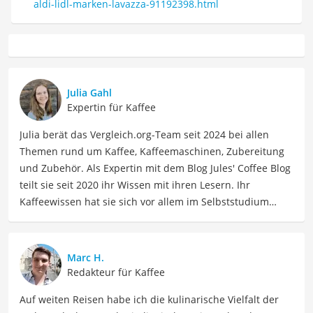
aldi-lidl-marken-lavazza-91192398.html
Julia Gahl
Expertin für Kaffee
Julia berät das Vergleich.org-Team seit 2024 bei allen
Themen rund um Kaffee, Kaffeemaschinen, Zubereitung
und Zubehör. Als Expertin mit dem Blog Jules' Coffee Blog
teilt sie seit 2020 ihr Wissen mit ihren Lesern. Ihr
Kaffeewissen hat sie sich vor allem im Selbststudium
angeeignet und durch die Interviews für den Blog. Julia
hat aber auch viele Veranstaltungen und Seminare zum
Thema besucht, z.B. eine Latte-Art-Schulung bei der
Marc H.
Rösterei Heilandt und eine Sensorik-Schulung der
Redakteur für Kaffee
Specialty Coffee Association bei der Bonner Kaffeeschule.
Auf weiten Reisen habe ich die kulinarische Vielfalt der
Wenn sie nicht über Kaffee schreibt, kann sie sich mit