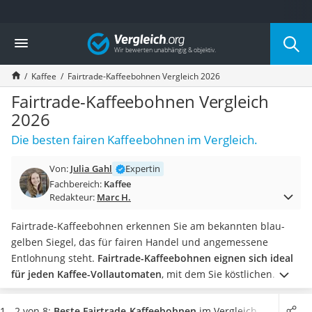
Die beliebtesten Vergleiche nach Kategorie
Vergleich
Lebensmittel
Schwarzkümmelöl
Kaffee
Fairtrade-Kaffeebohnen Vergleich 2026
Knäckebrot
Schwarzkümmelöl-Kapseln
Fairtrade-Kaffeebohnen Vergleich
Manukahonig
2026
Eiklar
Die besten fairen Kaffeebohnen im Vergleich.
Astronautenkost
Balsamico-Essig
Von:
Julia Gahl
Expertin
Schwarzkümmelöl bio
Fachbereich:
Kaffee
Sardinen
Redakteur:
Marc H.
Honig
Gemüsebrühe
Fairtrade-Kaffeebohnen erkennen Sie am bekannten blau-
Eiskaffee-Pulver
gelben Siegel, das für fairen Handel und angemessene
Irischer Whiskey
Entlohnung steht.
Fairtrade-Kaffeebohnen eignen sich ideal
Grapefruitkernextrakt
für jeden Kaffee-Vollautomaten
, mit dem Sie köstlichen
Matcha-Set
Espresso
oder Café Crème herstellen können. Laut
Sojasauce
verschiedener Tests im Internet werden die meisten
1 - 2 von 8:
Beste Fairtrade-Kaffeebohnen
im Vergleich