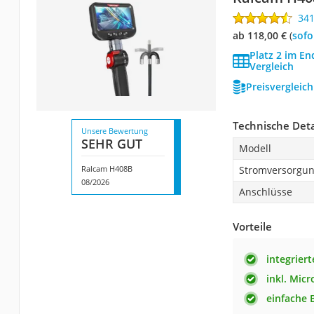
34
ab 118,00 €
(
Sof
Platz 2 im E
Vergleich
Preisvergleic
Technische Deta
Unsere Bewertung
SEHR GUT
Modell
Ralcam H408B
Stromversorgu
08/2026
Anschlüsse
Vorteile
integriert
inkl. Mic
einfache 