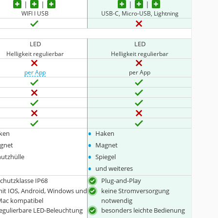
WIFI I USB
USB-C, Micro-USB, Lightning
LED
LED
Helligkeit regulierbar
Helligkeit regulierbar
per App
per App
•
ken
Haken
•
gnet
Magnet
•
utzhülle
Spiegel
•
und weiteres
chutzklasse IP68
Plug-and-Play
it IOS, Android, Windows und
keine Stromversorgung
ac kompatibel
notwendig
egulierbare LED-Beleuchtung
besonders leichte Bedienung