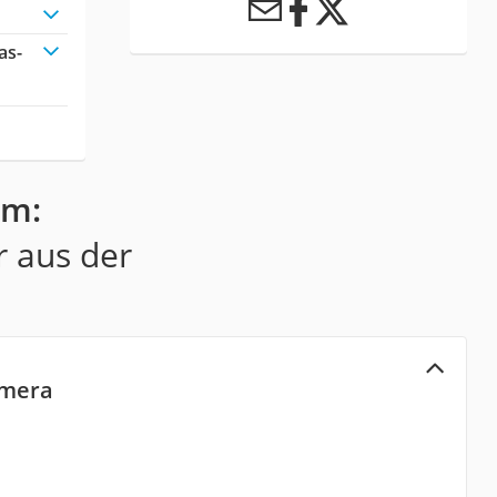
as-
0m:
r aus der
amera