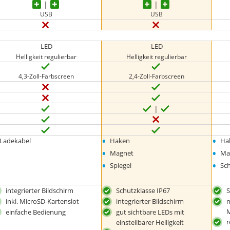
USB
USB
LED
LED
Helligkeit regulierbar
Helligkeit regulierbar
4,3-Zoll-Farbscreen
2,4-Zoll-Farbscreen
•
•
Ladekabel
Haken
Ha
•
•
Magnet
Ma
•
•
Spiegel
Sch
integrierter Bildschirm
Schutzklasse IP67
S
inkl. MicroSD-Kartenslot
integrierter Bildschirm
m
M
einfache Bedienung
gut sichtbare LEDs mit
r
einstellbarer Helligkeit