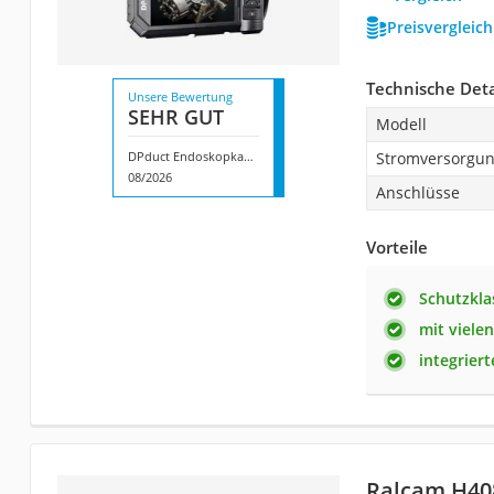
Preisvergleic
Technische Deta
Unsere Bewertung
SEHR GUT
Modell
DPduct Endoskopkamera
Stromversorgu
08/2026
Anschlüsse
Vorteile
Schutzkla
mit viele
integriert
Ralcam H40