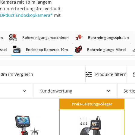
Kamera mit 10 m langem
on unterbrechungsfrei verläuft.
r
DPduct Endoskopkamera
*
mit
mera
en
Rohrreinigungsmaschinen
Rohrreinigungsspiralen
mit Elektrostart
ssel
Endoskop-Kameras 10m
Rohrreinigungs-Mittel
10m
im Vergleich
Produkte filtern
en
zer
Kundenwertung
Sorti
Preis-Leistungs-Sieger