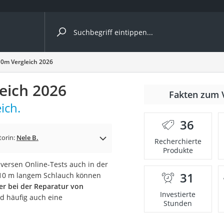
ergleiche nach Kategorie
0m Vergleich 2026
eich 2026
nmäher
Fakten zum 
ich.
s
36
er
torin:
Nele B.
Recherchierte
Produkte
gerät
ersen Online-Tests auch in der
2 Innengeräte
31
 10 m langem Schlauch können
er bei der Reparatur von
Investierte
d häufig auch eine
Stunden
e