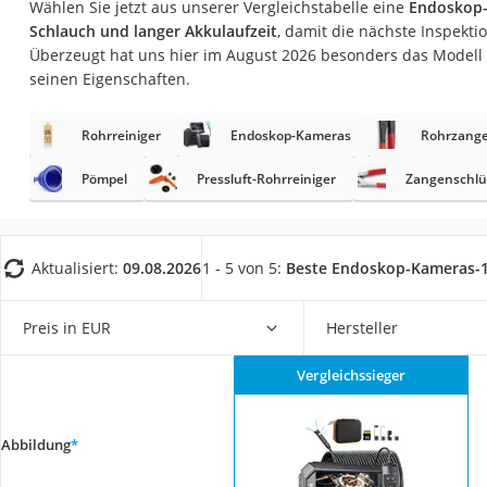
Wählen Sie jetzt aus unserer Vergleichstabelle eine
Endoskop-
Fliesenschneider
Schlauch und langer Akkulaufzeit
, damit die nächste Inspekti
Hochdruckreinige
Überzeugt hat uns hier im August 2026 besonders das Modell
seinen Eigenschaften.
Doppelschleifer
Überwachungska
Rohrreiniger
Endoskop-Kameras
Rohrzang
Benzinrasenmäher 
Pömpel
Pressluft-Rohrreiniger
Zangenschlü
Akku-Laubsauger
Löschdecke
Multimeter
Aktualisiert:
09.08.2026
1 - 5 von 5:
Beste Endoskop-Kameras-
Winterharte Palm
Preis in EUR
Hersteller
Gasdurchlauferhit
Service
Vergleichssieger
Abbildung
*