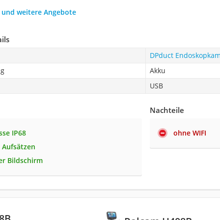
h und weitere Angebote
ils
DPduct Endoskopka
ng
Akku
USB
Nachteile
sse IP68
ohne WIFI
n Aufsätzen
er Bildschirm
8B