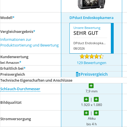
Modell
*
DPduct Endoskopkamera
Unsere Bewertung
Vergleichsergebnis
*
SEHR GUT
Informationen zur
DPduct Endoskopkamera
Produktsortierung und Bewertung
08/2026
Kundenwertung
*
bei Amazon
129 Bewertungen
Erhältlich bei
*
Preis­vergleich
Preis­vergleich
Technische Eigenschaften und Anschlüsse
Schlauch-Durchmesser
7,9 mm
Bildqualität
1.920 x 1.080
Akku
Stromversorgung
bis 4 h