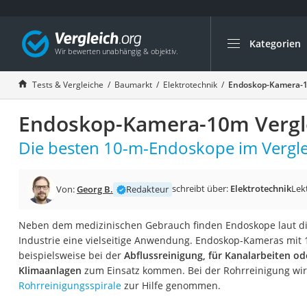
Kategorien
Die beliebtesten V
Baumarkt
Tests & Vergleiche
Baumarkt
Elektrotechnik
Endoskop-Kamera-1
Tresor feuerfest
Endoskop-Kamera-10m Vergl
Makita-Akku-Rase
Kappsäge
Die besten 10-m-Endoskope im Vergle
Smartes Türschlos
Akku-Rasentrimm
schreibt über:
Elektrotechnik
Lek
Von:
Georg B.
Redakteur
Feuchtigkeitsmess
Neben dem medizinischen Gebrauch finden Endoskope laut div
Split-Klimaanlage 
Industrie eine vielseitige Anwendung. Endoskop-Kameras mit
Pelletofen
beispielsweise bei der
Abflussreinigung, für Kanalarbeiten od
Klimaanlagen
zum Einsatz kommen. Bei der Rohrreinigung wir
Bohrmaschine
Rohrreinigungsspirale
zur Hilfe genommen.
Tiefbrunnenpump