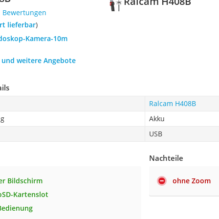
Ralcam H408B
1 Bewertungen
ort lieferbar
)
ndoskop-Kamera-10m
h und weitere Angebote
ils
Ralcam H408B
ng
Akku
USB
Nachteile
er Bildschirm
ohne Zoom
roSD-Kartenslot
Bedienung