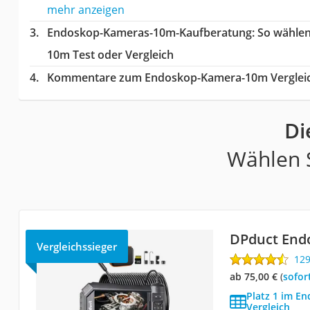
mehr anzeigen
Endoskop-Kameras-10m-Kaufberatung
: So wähle
10m Test oder Vergleich
Kommentare zum Endoskop-Kamera-10m Verglei
Di
Wählen S
DPduct End
Vergleichssieger
12
ab 75,00 €
(
Sofor
Platz 1 im E
Vergleich