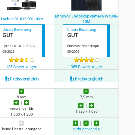
Ennovor Endoskopkamera ‎W400E-
Lychee ‎01-012-001-10m
10M
Unsere Bewertung
Unsere Bewertung
GUT
GUT
Lychee ‎01-012-001-10m
Ennovor Endoskopkamera ‎W400E-10M
08/2026
08/2026
125 Bewertungen
365 Bewertungen
Preis­vergleich
Preis­vergleich
8 mm
7,9 mm
verstellbar bis
1.920 x 1.080
1.600 x 1.200
keine Herstellerangabe
nicht notwendig