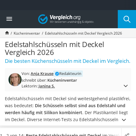
Die beliebtesten Vergleiche nach Kategorie
Vergleich
Haushalt
Wassersprudler
Kücheninventar
Edelstahlschüsseln mit Deckel Vergleich 2026
Zentralstaubsauger
Brotbackautomat
Edelstahlschüsseln mit Deckel
Wischroboter
Vergleich 2026
Wäschespinne
Die besten Küchenschüsseln mit Deckel im Vergleich.
Industriestaubsauger
Spülmaschinentabs
Von:
Anja Krause
Redakteurin
Akku-Staubsauger
schreibt über:
Kücheninventar
Eierkocher
Lektorin:
Janina S.
AEG-Waschmaschine
Saug-Wisch-Roboter
Edelstahlschüsseln mit Deckel sind weitestgehend plastikfrei,
Handstaubsauger
was bedeutet:
Die Schüsseln selbst sind aus Edelstahl und
Milchaufschäumer
werden häufig mit Silikon kombiniert
. Der Plastikanteil liegt
Kondenstrockner
im Deckel.
Diverse Internet-Tests zu Edelstahlschüsseln mit
Reiskocher
Deckel zeigen:
Gerne werden diese Küchenschüsseln zur
Heißwasserspender
Herstellung von Teigen und damit als Alternative zur
1 - 2 von 14:
Beste Edelstahlschüsseln mit Deckel
im Vergleich