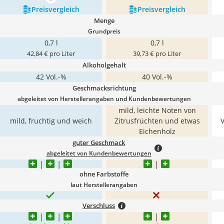
mehr anzeigen
Preis­vergleich
Preis­vergleich
Menge
Grundpreis
0,7 l
0,7 l
42,84 € pro Liter
39,73 € pro Liter
Alkoholgehalt
42 Vol.-%
40 Vol.-%
Geschmacksrichtung
abgeleitet von Herstellerangaben und Kundenbewertungen
mild, leichte Noten von
mild, fruchtig und weich
Zitrusfrüchten und etwas
V
Eichenholz
guter Geschmack
abgeleitet von Kundenbewertungen
ohne Farbstoffe
laut Herstellerangaben
Verschluss