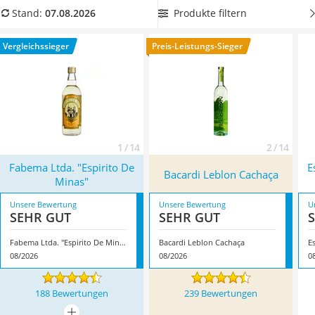
MCT-Öl
Geschmack passt, und holen Sie sich den
Charme der Karibik
Produkte filtern
Stand:
07.08.2026
Trüffelöl
nach Hause
. Überzeugt hat uns hier im August 2026
Erythrit
besonders das Modell
Fabema Ltda. "Espirito De Minas"
*
mit
Vergleichssieger
Preis-Leistungs-Sieger
Müsli ohne Zuckerzusatz
seinen Eigenschaften.
Service
1 / 14
2 / 14
Fabema Ltda. "Espirito De
E
Bacardi Leblon Cachaça
Minas"
Unsere Bewertung
Unsere Bewertung
U
SEHR GUT
SEHR GUT
Fabema Ltda. "Espirito De Minas"
Bacardi Leblon Cachaça
E
08/2026
08/2026
0
188 Bewertungen
239 Bewertungen