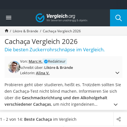
Die beliebtesten Vergleiche nach Kategorie
Vergleich
Lebensmittel
Schwarzkümmelöl
Liköre & Brände
Cachaça Vergleich 2026
Knäckebrot
Schwarzkümmelöl-Kapseln
Cachaça Vergleich 2026
Manukahonig
Die besten Zuckerrohrschnäpse im Vergleich.
Eiklar
Astronautenkost
Von:
Marc H.
Redakteur
Balsamico-Essig
schreibt über:
Liköre & Brände
Schwarzkümmelöl bio
Lektorin:
Alina V.
Sardinen
Honig
Probieren geht über studieren, heißt es. Trotzdem sollten Sie
Gemüsebrühe
den Cachaça-Test nicht blind machen. Informieren Sie sich
Eiskaffee-Pulver
über die
Geschmacksrichtung und den Alkoholgehalt
Irischer Whiskey
verschiedener Cachaças
, um nicht irgendeinen
Grapefruitkernextrakt
Zuckerrohrschnaps in ihren Caipirinha zu mischen.
Mit
Matcha-Set
einem gut gemixten Cocktail
geht auch im Winter jederzeit
1 - 2 von 14:
Beste Cachaça
im Vergleich
Sojasauce
die Sonne auf
. Finden Sie den Cachaça, der exakt zu Ihrem