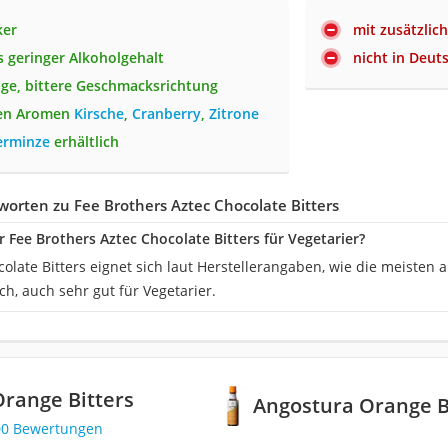
ker
mit zusätzlic
 geringer Alkoholgehalt
nicht in Deut
ge, bittere Geschmacksrichtung
den Aromen
Kirsche
,
Cranberry
,
Zitrone
erminze
erhältlich
orten zu Fee Brothers Aztec Chocolate Bitters
r Fee Brothers Aztec Chocolate Bitters für Vegetarier?
colate Bitters eignet sich laut Herstellerangaben, wie die meiste
ich, auch sehr gut für Vegetarier.
range Bitters
Angostura Orange B
00 Bewertungen