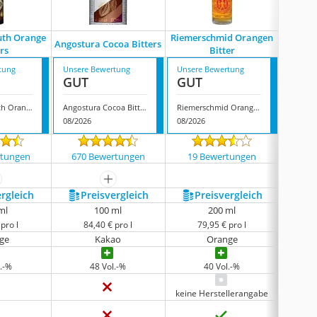
ruth Orange
Riemerschmid Orangen
The Bitt
Angostura Cocoa Bitters
ers
Bitter
Aro
tung
Unsere Bewertung
Unsere Bewertung
Unsere
GUT
GUT
GUT
The Bitter Truth Orange Bitters
Angostura Cocoa Bitters
Riemerschmid Orangen Bitter
08/2026
08/2026
08/202
rtungen
670 Bewertungen
19 Bewertungen
79 
ehr anzeigen
mehr anzeigen
ergleich
Preis­vergleich
Preis­vergleich
P
ml
100 ml
200 ml
pro l
84,40 € pro l
79,95 € pro l
7
ge
Kakao
Orange
Zim
.-%
48 Vol.-%
40 Vol.-%
keine Herstellerangabe