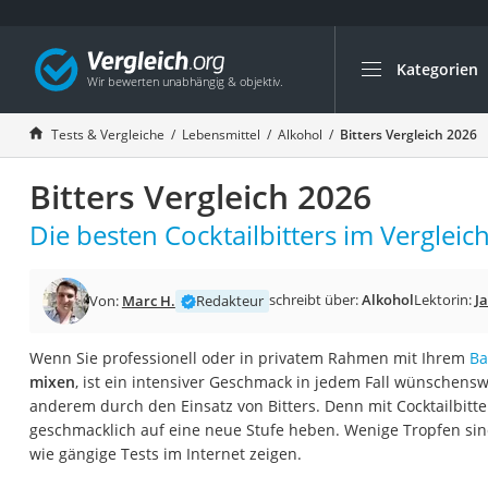
Kategorien
Die beliebtesten V
Lebensmittel
Tests & Vergleiche
Lebensmittel
Alkohol
Bitters Vergleich 2026
Schwarzkümmelöl
Bitters Vergleich 2026
Knäckebrot
Schwarzkümmelöl-
Die besten Cocktailbitters im Vergleich
Manukahonig
Eiklar
schreibt über:
Alkohol
Lektorin:
Ja
Von:
Marc H.
Redakteur
Astronautenkost
Wenn Sie professionell oder in privatem Rahmen mit Ihrem
Ba
Balsamico-Essig
mixen
, ist ein intensiver Geschmack in jedem Fall wünschenswe
Schwarzkümmelöl 
anderem durch den Einsatz von Bitters. Denn mit Cocktailbitte
geschmacklich auf eine neue Stufe heben. Wenige Tropfen sind
Sardinen
wie gängige Tests im Internet zeigen.
Honig