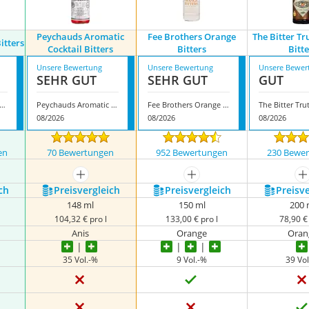
Peychauds Aromatic
Fee Brothers Orange
The Bitter T
itters
Cocktail Bitters
Bitters
Bitt
Unsere Bewertung
Unsere Bewertung
Unsere Bewer
SEHR GUT
SEHR GUT
GUT
ostura Orange Bitters
Peychauds Aromatic Cocktail Bitters
Fee Brothers Orange Bitters
08/2026
08/2026
08/2026
en
70 Bewertungen
952 Bewertungen
230 Bewe
nzeigen
mehr anzeigen
mehr anzeigen
m
ch
Preis­vergleich
Preis­vergleich
Preis­v
148 ml
150 ml
200 
104,32 € pro l
133,00 € pro l
78,90 € 
Anis
Orange
Oran
35 Vol.-%
9 Vol.-%
39 Vol