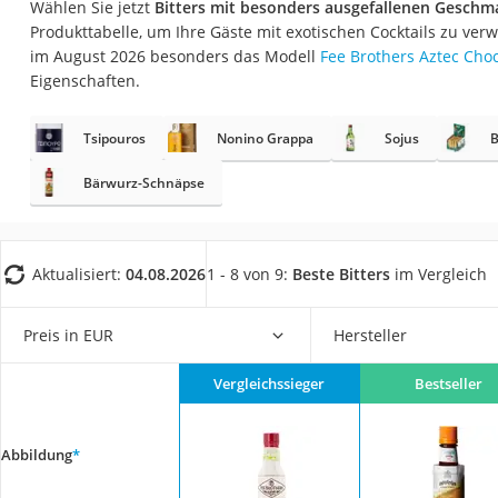
Wählen Sie jetzt
Bitters mit besonders ausgefallenen Geschm
Gemüsebrühe
Produkttabelle, um Ihre Gäste mit exotischen Cocktails zu ver
Eiskaffee-Pulver
im August 2026 besonders das Modell
Fee Brothers Aztec Choc
Eigenschaften.
Irischer Whiskey
Grapefruitkernext
Tsipouros
Nonino Grappa
Sojus
Matcha-Set
Bärwurz-Schnäpse
Sojasauce
MCT-Öl
Trüffelöl
Aktualisiert:
04.08.2026
1 - 8 von 9:
Beste Bitters
im Vergleich
Erythrit
Preis in EUR
Hersteller
Müsli ohne Zucker
Service
Vergleichssieger
Bestseller
Abbildung
*