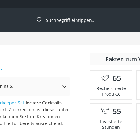
ergleiche nach Kategorie
Fakten zum 
Kapseln
.
65
nina S.
Recherchierte
Produkte
rkeeper-Set
leckere Cocktails
55
rt. Zu erreichen ist dieser unter
bio
r können Sie Ihre Kreationen
Investierte
 hierfür bereits ausreichend,
Stunden