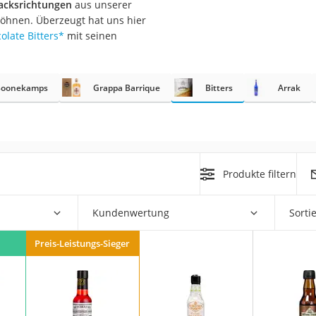
acksrichtungen
aus unserer
wöhnen. Überzeugt hat uns hier
olate Bitters
*
mit seinen
rakt
Boonekamps
Grappa Barrique
Bitters
Arrak
Produkte filtern
zusatz
Kundenwertung
Sorti
Preis-Leistungs-Sieger