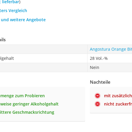
t lieferbar
)
ters Vergleich
h und weitere Angebote
ils
Angostura Orange Bit
lgehalt
28 Vol.-%
Nein
Nachteile
llmenge zum Probieren
mit zusätzlic
sweise geringer Alkoholgehalt
nicht zuckerfr
bittere Geschmacksrichtung