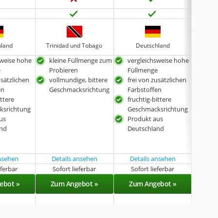
hland
Trinidad und Tobago
Deutschland
D
sweise hohe
kleine Füllmenge zum
vergleichsweise hohe
ver
e
Probieren
Füllmenge
Fül
usätzlichen
vollmundige, bittere
frei von zusätzlichen
neut
en
Geschmacksrichtung
Farbstoffen
Ges
ittere
fruchtig-bittere
Pro
ksrichtung
Geschmacksrichtung
Deu
us
Produkt aus
and
Deutschland
ansehen
Details ansehen
Details ansehen
eferbar
Sofort lieferbar
Sofort lieferbar
Sof
ebot »
Zum Angebot »
Zum Angebot »
Zu