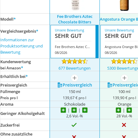
Fee Brothers Aztec
Modell
*
Angostura Orange B
Chocolate Bitters
Unsere Bewertung
Unsere Bewertung
Vergleichsergebnis
*
SEHR GUT
SEHR GUT
Informationen zur
Produktsortierung und
Fee Brothers Aztec Chocolate Bitters
Ang
Bewertung
08/2026
08/2026
Kundenwertung
*
bei Amazon
677 Bewertungen
5300 Bewertung
Erhältlich bei
*
mehr anzeigen
mehr a
Preis­vergleich
Preis­verglei
Preis­vergleich
Füllmenge
150 ml
100 ml
Preis pro l
139,67 € pro l
139,90 € pro l
Aroma
Schokolade
Orange
Geringer Alkoholgehalt
2,6 Vol.-%
28 Vol.-%
Zuckerfrei
Ohne zusätzliche