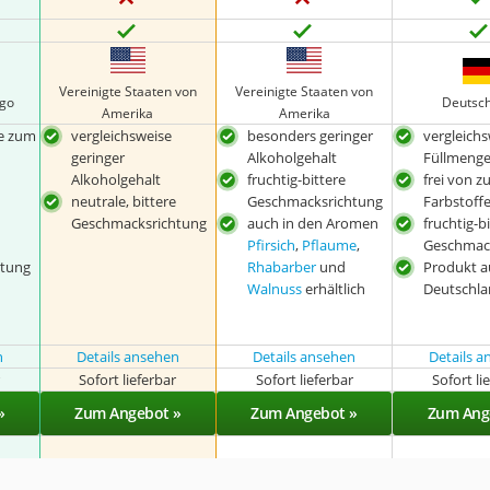
Vereinigte Staaten von
Vereinigte Staaten von
ago
Deutsc
Amerika
Amerika
ge zum
vergleichsweise
besonders geringer
vergleich
geringer
Alkoholgehalt
Füllmeng
Alkoholgehalt
fruchtig-bittere
frei von z
neutrale, bittere
Geschmacksrichtung
Farbstoff
Geschmacksrichtung
auch in den Aromen
fruchtig-b
Pfirsich
,
Pflaume
,
Geschmac
tung
Rhabarber
und
Produkt a
Walnuss
erhältlich
Deutschl
n
Details ansehen
Details ansehen
Details 
r
Sofort lieferbar
Sofort lieferbar
Sofort li
»
Zum Angebot »
Zum Angebot »
Zum Ang