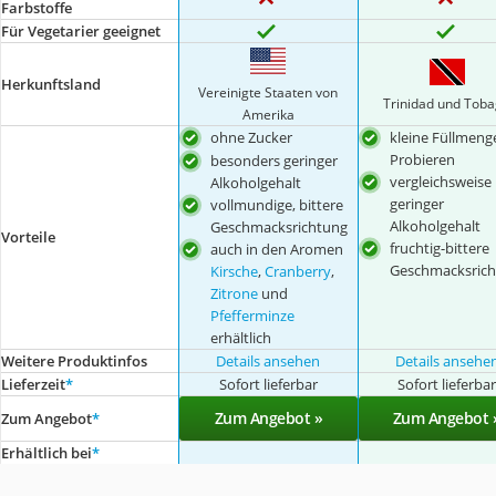
Farbstoffe
Für Vegetarier geeignet
Herkunftsland
Vereinigte Staaten von
Trinidad und Tob
Amerika
ohne Zucker
kleine Füllmen
Probieren
besonders geringer
vergleichsweise
Alkoholgehalt
geringer
vollmundige, bittere
Alkoholgehalt
Geschmacksrichtung
Vorteile
fruchtig-bittere
auch in den Aromen
Geschmacksrich
Kirsche
,
Cranberry
,
Zitrone
und
Pfefferminze
erhältlich
Weitere Produktinfos
Details ansehen
Details ansehe
Lieferzeit
*
Sofort lieferbar
Sofort lieferba
Zum Angebot »
Zum Angebot 
Zum Angebot
*
Erhältlich bei
*