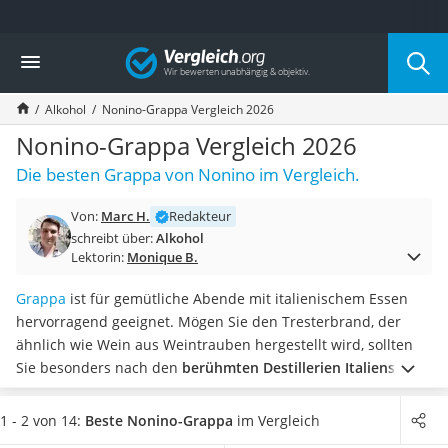
Die beliebtesten Vergleiche nach Kategorie
Vergleich
Lebensmittel
Schwarzkümmelöl
Alkohol
Nonino-Grappa Vergleich 2026
Knäckebrot
Schwarzkümmelöl-Kapseln
Nonino-Grappa Vergleich 2026
Manukahonig
Die besten Grappa von Nonino im Vergleich.
Eiklar
Astronautenkost
Von:
Marc H.
Redakteur
Balsamico-Essig
schreibt über:
Alkohol
Schwarzkümmelöl bio
Lektorin:
Monique B.
Sardinen
Honig
Grappa
ist für gemütliche Abende mit italienischem Essen
Gemüsebrühe
hervorragend geeignet. Mögen Sie den Tresterbrand, der
Eiskaffee-Pulver
ähnlich wie Wein aus Weintrauben hergestellt wird, sollten
Irischer Whiskey
Sie besonders nach den
berühmten Destillerien Italiens
Grapefruitkernextrakt
Ausschau
halten.
Einen besonderen Grappa, finden Sie bei
Matcha-Set
Nonino. Die Brennerei Nonino ist dafür bekannt,
hochwertige
1 - 2 von 14:
Beste Nonino-Grappa
im Vergleich
Sojasauce
sortenreine Grappas
herzustellen, die nur aus einer