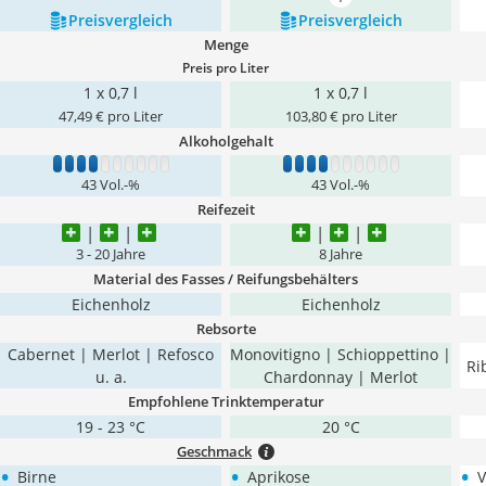
mehr anzeigen
Preis­vergleich
Preis­vergleich
Menge
Preis pro Liter
1 x 0,7 l
1 x 0,7 l
47,49 € pro Liter
103,80 € pro Liter
Alkoholgehalt
1
2
3
4
5
6
7
8
9
10
1
2
3
4
5
6
7
8
9
10
43 Vol.-%
43 Vol.-%
Reifezeit
3 - 20 Jahre
8 Jahre
Material des Fasses / Reifungsbehälters
Eichenholz
Eichenholz
Rebsorte
Cabernet | Merlot | Refosco
Monovitigno | Schioppettino |
Ri
u. a.
Chardonnay | Merlot
Empfohlene Trinktemperatur
19 - 23 °C
20 °C
Geschmack
•
•
•
Birne
Aprikose
V