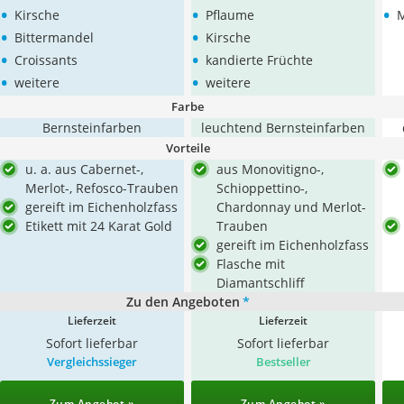
•
•
•
Kirsche
Pflaume
•
•
Bittermandel
Kirsche
•
•
Croissants
kandierte Früchte
•
•
weitere
weitere
Farbe
Bernsteinfarben
leuchtend Bernsteinfarben
Vorteile
u. a. aus Cabernet-,
aus Monovitigno-,
Merlot-, Refosco-Trauben
Schioppettino-,
gereift im Eichenholzfass
Chardonnay und Merlot-
Etikett mit 24 Karat Gold
Trauben
gereift im Eichenholzfass
Flasche mit
Diamantschliff
Zu den Angeboten
*
Lieferzeit
Lieferzeit
Sofort lieferbar
Sofort lieferbar
Vergleichssieger
Bestseller
Zum Angebot »
Zum Angebot »