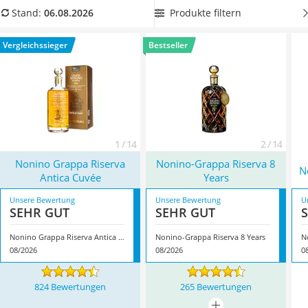
MCT-Öl
Weintraubensorte gebrannt werden. Die edle Aufmachung
Produkte filtern
Stand:
06.08.2026
Trüffelöl
der Flaschen mit Nonino-Grappa macht den Grappa laut
Erythrit
Online-Tests zudem auch als Geschenk beliebt. Wählen Sie
Vergleichssieger
Bestseller
Müsli ohne Zuckerzusatz
jetzt aus unserer Vergleichstabelle einen Nonino-Grappa im
Service
besten Alter. Überzeugt hat uns hier im August 2026
besonders das Modell
Nonino Grappa Riserva Antica Cuvée
*
mit seinen Eigenschaften.
1 / 14
2 / 14
Nonino Grappa Riserva
Nonino-Grappa Riserva 8
N
Antica Cuvée
Years
Unsere Bewertung
Unsere Bewertung
U
SEHR GUT
SEHR GUT
Nonino Grappa Riserva Antica Cuvée
Nonino-Grappa Riserva 8 Years
N
08/2026
08/2026
0
824 Bewertungen
265 Bewertungen