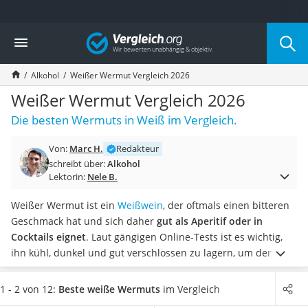
Die beliebtesten Vergleiche nach Kategorie
Vergleich
Lebensmittel
Schwarzkümmelöl
Alkohol
Weißer Wermut Vergleich 2026
Knäckebrot
Schwarzkümmelöl-Kapseln
Weißer Wermut Vergleich 2026
Manukahonig
Die besten Wermuts in Weiß im Vergleich.
Eiklar
Astronautenkost
Von:
Marc H.
Redakteur
Balsamico-Essig
schreibt über:
Alkohol
Schwarzkümmelöl bio
Lektorin:
Nele B.
Sardinen
Honig
Weißer Wermut ist ein
Weißwein
, der oftmals einen bitteren
Gemüsebrühe
Geschmack hat und sich daher
gut als Aperitif oder in
Eiskaffee-Pulver
Cocktails eignet
. Laut gängigen Online-Tests ist es wichtig,
Irischer Whiskey
ihn kühl, dunkel und gut verschlossen zu lagern, um den
Grapefruitkernextrakt
Geschmack und die Qualität zu erhalten. Konsumieren Sie
Matcha-Set
ihn innerhalb von 6 Monaten nach dem Öffnen.
Wählen Sie
1 - 2 von 12:
Beste weiße Wermuts
im Vergleich
Sojasauce
jetzt aus unserer Vergleichstabelle einen weißen Wermut,
der