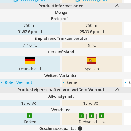
Produktinformationen
Menge
Preis pro 1 l
750 ml
750 ml
31,87 € pro 1 l
25,99 € pro 1 l
Empfohlene Trinktemperatur
7–10 °C
9 °C
Herkunftsland
Deutschland
Spanien
Weitere Varianten
•
•
•
Roter Wermut
keine
k
Produkteigenschaften von weißem Wermut
Alkoholgehalt
18 % Vol.
15 % Vol.
Verschluss
Korken
Drehverschluss
Geschmacksqualität