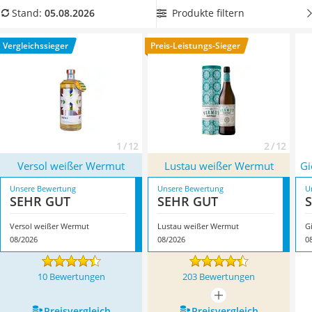
MCT-Öl
einen praktischen Verschluss besitzt
, damit der Wein nach
Produkte filtern
Stand:
05.08.2026
Trüffelöl
dem Öffnen wieder luftdicht verschlossen werden kann.
Erythrit
Überzeugt hat uns hier im August 2026 besonders das
Vergleichssieger
Preis-Leistungs-Sieger
Müsli ohne Zuckerzusatz
Modell
Versol weißer Wermut
*
mit seinen Eigenschaften.
Service
1 / 12
2 / 12
Versol weißer Wermut
Lustau weißer Wermut
Gi
Unsere Bewertung
Unsere Bewertung
U
SEHR GUT
SEHR GUT
Versol weißer Wermut
Lustau weißer Wermut
G
08/2026
08/2026
0
10 Bewertungen
203 Bewertungen
mehr anzeigen
Preis­vergleich
Preis­vergleich