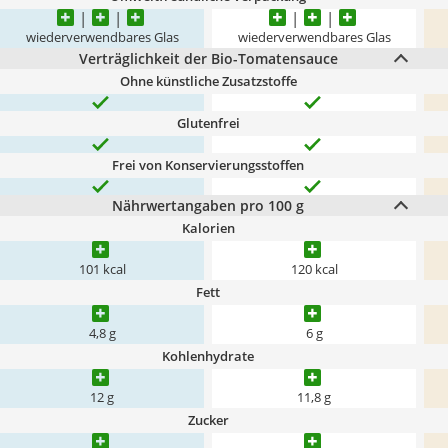
wiederverwendbares Glas
wiederverwendbares Glas
Verträglichkeit der Bio-Tomatensauce
Ohne künstliche Zusatzstoffe
Glutenfrei
Frei von Konservierungsstoffen
Nährwertangaben pro 100 g
Kalorien
101 kcal
120 kcal
Fett
4,8 g
6 g
Kohlenhydrate
12 g
11,8 g
Zucker