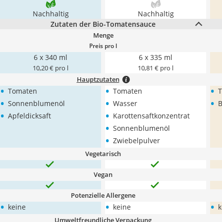
Nachhaltig
Nachhaltig
Zutaten der Bio-Tomatensauce
Menge
Preis pro l
6 x 340 ml
6 x 335 ml
10,20 € pro l
10,81 € pro l
Hauptzutaten
•
•
•
Tomaten
Tomaten
•
•
•
Sonnenblumenöl
Wasser
B
•
•
Apfeldicksaft
Karottensaftkonzentrat
•
Sonnenblumenöl
•
Zwiebelpulver
Vegetarisch
Vegan
Potenzielle Allergene
•
•
•
keine
keine
k
Umweltfreundliche Verpackung