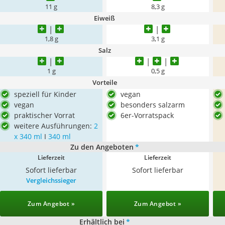
11 g
8,3 g
Eiweiß
1,8 g
3,1 g
Salz
1 g
0,5 g
Vorteile
speziell für Kinder
vegan
vegan
besonders salzarm
praktischer Vorrat
6er-Vorratspack
weitere Ausführungen:
2
x 340 ml
I
340 ml
Zu den Angeboten
*
Lieferzeit
Lieferzeit
Sofort lieferbar
Sofort lieferbar
Vergleichssieger
Zum Angebot »
Zum Angebot »
Erhältlich bei
*