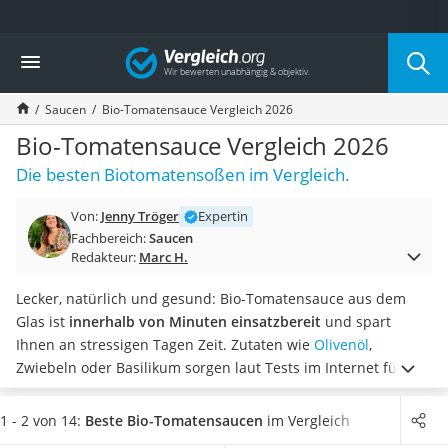
Die beliebtesten Vergleiche nach Kategorie
Vergleich
Lebensmittel
Schwarzkümmelöl
Saucen
Bio-Tomatensauce Vergleich 2026
Knäckebrot
Schwarzkümmelöl-Kapseln
Bio-Tomatensauce Vergleich 2026
Manukahonig
Die besten Biotomatensoßen im Vergleich.
Eiklar
Astronautenkost
Von:
Jenny Tröger
Expertin
Balsamico-Essig
Fachbereich:
Saucen
Schwarzkümmelöl bio
Redakteur:
Marc H.
Sardinen
Honig
Lecker, natürlich und gesund: Bio-Tomatensauce aus dem
Gemüsebrühe
Glas ist
innerhalb von Minuten einsatzbereit
und spart
Eiskaffee-Pulver
Ihnen an stressigen Tagen Zeit. Zutaten wie
Olivenöl
,
Irischer Whiskey
Zwiebeln oder Basilikum sorgen laut Tests im Internet für
Grapefruitkernextrakt
einen intensiven Geschmack. Dabei haben Sie die Wahl
Matcha-Set
zwischen Bio-Tomatensauce für Kinder und Saucen für
1 - 2 von 14:
Beste Bio-Tomatensaucen
im Vergleich
Sojasauce
Erwachsene.
Sie können Tomatensauce in Bio-Qualität