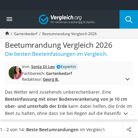
Die beliebtesten Vergleiche nach Kategorie
Vergleich
Baumarkt
Tresor feuerfest
Gartenbedarf
Beetumrandung Vergleich 2026
Makita-Akku-Rasenmäher
Kappsäge
Beetumrandung Vergleich 2026
Smartes Türschloss
Die besten Beeteinfassungen im Vergleich.
Akku-Rasentrimmer
Feuchtigkeitsmessgerät
Von:
Sonja Di Leo
Expertin
Split-Klimaanlage 2 Innengeräte
Fachbereich:
Gartenbedarf
Pelletofen
Redakteur:
Georg B.
Bohrmaschine
Tiefbrunnenpumpe
Das Wetter wird zusehends unberechenbarer. Eine
Fliesenschneider
Beeteinfassung mit einer Bodenverankerung von je 10 cm
Hochdruckreiniger
ober- und unterhalb der Erde
kann dabei helfen, die Erde im
Doppelschleifer
Beet zu halten, ohne dass sie bei Regen auf die Rasenfläche
Überwachungskamera
schwappt.
Wählen Sie jetzt eine Beetumrandung aus unserer
Benzinrasenmäher mit Elektrostart
Vergleichstabelle,
die erweiterbar ist
. So haben Sie auch die
1 - 2 von 14:
Beste Beetumrandungen
im Vergleich
Akku-Laubsauger
Chance, kleine Inseln im Rasen für Obstbäume abzutrennen.