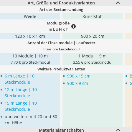
Art, Größe und Produktvarianten
Art der Beetumrandung
Weide
Kunststoff
Modulgröße
in L x H x T
120 x 10 x 1 cm
900 x 20 cm
Anzahl der Einzelmodule | Laufmeter
Preis pro Einzelmodul
10 Module | 10 m
1 Modul | 9 m
7,70 € pro Steckmodul
3,55 € pro Steckmodul
Weitere Produktvarianten
•
•
•
6 m Länge | 10
900 x 15 cm
•
•
Steckmodule
900 x 9 cm
•
12 m Länge | 10
Steckmodule
•
15 m Länge | 10
Steckmodule
•
und weitere mit 20 und 30
cm Höhe
Materialeigenschaften