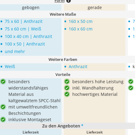
Form
gebogen
gerade
Weitere Maße
•
•
•
75 x 60 | Anthrazit
160 x 50 cm
7
•
•
•
75 x 60 cm | Weiß
160 x 60 cm
1
•
•
100 x 40 cm | Anthrazit
1
•
100 x 50 | Anthrazit
•
und mehr
Weitere Farben
•
•
•
Weiß
Anthrazit
k
Vorteile
besonders
besonders hohe Leistung
widerstandsfähiges
inkl. Wandhalterung
Material aus
hochwertiges Material
kaltgewalztem SPCC-Stahl
mit umweltfreundlichen
Beschichtungen
inklusive Montageset
Zu den Angeboten
*
Lieferzeit
Lieferzeit