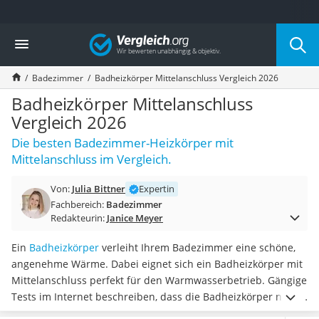
Die beliebtesten Vergleiche nach Kategorie
Vergleich
Wohnen
Matratzen-Topper
Badezimmer
Badheizkörper Mittelanschluss Vergleich 2026
Matratzen
Konferenzlautsprecher
Badheizkörper Mittelanschluss
Tageslichtlampe
Vergleich 2026
Badlüfter
Die besten Badezimmer-Heizkörper mit
Ergonomischer Bürostuhl
Mittelanschluss im Vergleich.
Bürohocker
Außenleuchte mit Kamera
Von:
Julia Bittner
Expertin
Ozongeneratoren
Fachbereich:
Badezimmer
Akku-Tischlampe
Redakteurin:
Janice Meyer
Konferenzmikrofon
Klappmatratze
Ein
Badheizkörper
verleiht Ihrem Badezimmer eine schöne,
Duschkopf mit Kalkfilter
angenehme Wärme. Dabei eignet sich ein Badheizkörper mit
Aktenvernichter Sicherheitsstufe 4
Mittelanschluss perfekt für den Warmwasserbetrieb. Gängige
Bettgitter
Tests im Internet beschreiben, dass die Badheizkörper nicht
Spannbettlaken
nur
den Raum erwärmen, sondern auch für das Trocknen