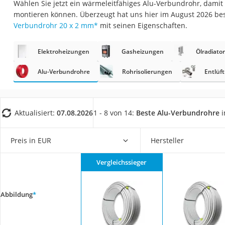
Wählen Sie jetzt ein wärmeleitfähiges Alu-Verbundrohr, damit 
Fliesenschneider
montieren können. Überzeugt hat uns hier im August 2026 b
Hochdruckreinige
Verbundrohr 20 x 2 mm
*
mit seinen Eigenschaften.
Doppelschleifer
Elektroheizungen
Gasheizungen
Ölradiato
Überwachungska
Benzinrasenmäher 
Alu-Verbundrohre
Rohrisolierungen
Entlüf
Akku-Laubsauger
Löschdecke
Aktualisiert:
07.08.2026
1 - 8 von 14:
Beste Alu-Verbundrohre
i
Multimeter
Winterharte Palm
Preis in EUR
Hersteller
Gasdurchlauferhit
Vergleichssieger
Service
Abbildung
*