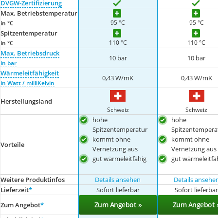
DVGW-Zertifizierung
Max. Betriebstemperatur
95 °C
95 °C
in °C
Spitzentemperatur
110 °C
110 °C
in °C
Max. Betriebsdruck
10 bar
10 bar
in bar
Wärmeleitfähigkeit
0,43 W/mK
0,43 W/mK
in Watt / milliKelvin
Herstellungsland
Schweiz
Schweiz
hohe
hohe
Spitzentemperatur
Spitzentempera
kommt ohne
kommt ohne
Vorteile
Vernetzung aus
Vernetzung aus
gut wärmeleitfähig
gut wärmeleitfä
Weitere Produktinfos
Details ansehen
Details ansehe
Lieferzeit
*
Sofort lieferbar
Sofort lieferba
Zum Angebot »
Zum Angebot 
Zum Angebot
*