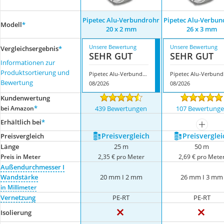
Pipetec Alu-Verbundrohr
Pipetec Alu-Verbun
Modell
*
20 x 2 mm
26 x 3 mm
Unsere Bewertung
Unsere Bewertung
Vergleichsergebnis
*
SEHR GUT
SEHR GUT
Informationen zur
Produktsortierung und
Pipetec Alu-Verbundrohr 20 x 2 mm
Pipe
Bewertung
08/2026
08/2026
Kundenwertung
*
bei Amazon
439 Bewertungen
107 Bewertung
Erhältlich bei
*
mehr a
Preis­vergleich
Preis­verglei
Preis­vergleich
Länge
25 m
50 m
Preis in Meter
2,35 € pro Meter
2,69 € pro Mete
Außendurchmesser I
Wandstärke
20 mm I 2 mm
26 mm I 3 mm
in Millimeter
Vernetzung
PE-RT
PE-RT
Isolierung