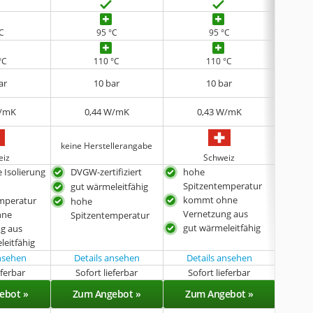
°C
95 °C
95 °C
°C
110 °C
110 °C
ar
10 bar
10 bar
W/mK
0,44 W/mK
0,43 W/mK
keine Herstellerangabe
keine 
eiz
Schweiz
 Isolierung
DVGW-zertifiziert
hohe
for
Spitzentemperatur
dru
gut wärmeleitfähig
kommt ohne
sehr
mperatur
hohe
Vernetzung aus
hne
hoh
Spitzentemperatur
gut wärmeleitfähig
g aus
Spi
leitfähig
ansehen
Details ansehen
Details ansehen
Det
eferbar
Sofort lieferbar
Sofort lieferbar
Sof
ebot »
Zum Angebot »
Zum Angebot »
Zu