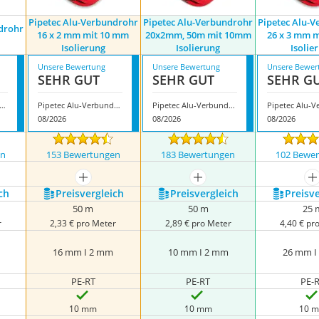
Pipetec Alu-Verbundrohr
Pipetec Alu-Verbundrohr
Pipetec Alu-
drohr
16 x 2 mm mit 10 mm
20x2mm, 50m mit 10mm
26 x 3 mm 
Isolierung
Isolierung
Isolie
Unsere Bewertung
Unsere Bewertung
Unsere Bewer
SEHR GUT
SEHR GUT
SEHR G
tec Alu-Verbundrohr 26 x 3 mm
Pipetec Alu-Verbundrohr 16 x 2 mm mit 10 mm Isolierung
Pipetec Alu-Verbundrohr 20x2mm, 50m mit 10mm Isolierung
08/2026
08/2026
08/2026
en
153 Bewertungen
183 Bewertungen
102 Bewe
nzeigen
mehr anzeigen
mehr anzeigen
m
ch
Preis­vergleich
Preis­vergleich
Preis­v
50 m
50 m
25 
r
2,33 € pro Meter
2,89 € pro Meter
4,40 € pr
16 mm I 2 mm
10 mm I 2 mm
26 mm I
PE-RT
PE-RT
PE-
10 mm
10 mm
10 