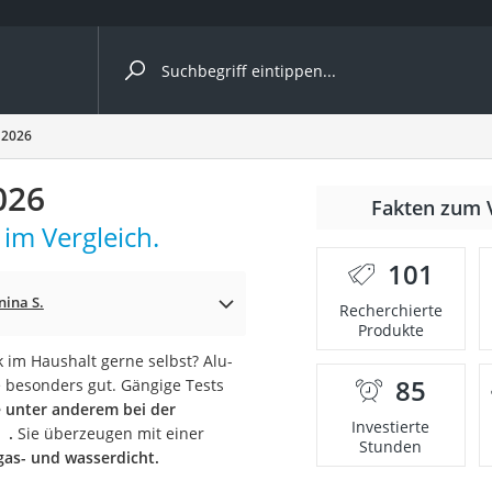
ergleiche nach Kategorie
 2026
026
nmäher
Fakten zum 
im Vergleich.
s
101
er
nina S.
Recherchierte
Produkte
gerät
 im Haushalt gerne selbst? Alu-
2 Innengeräte
85
 besonders gut. Gängige Tests
 unter anderem bei der
Investierte
.
Sie überzeugen mit einer
Stunden
gas- und wasserdicht.
e