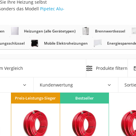
Sie Ihre Heizung selbst
esonders das Modell
Pipetec Alu-
r
ren
Heizungen (alle Gerätetypen)
Brennwertkessel
mera
mit Elektrostart
tungsschlüssel
Mobile Elektroheizungen
Energiesparend
m Vergleich
Produkte filtern
en
Kundenwertung
Sorti
zer
Preis-Leistungs-Sieger
Bestseller