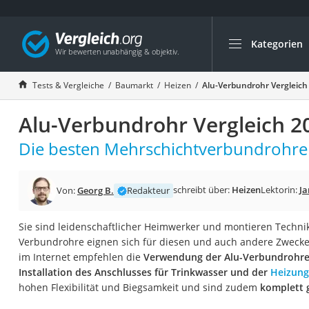
Kategorien
Die beliebtesten V
Baumarkt
Tests & Vergleiche
Baumarkt
Heizen
Alu-Verbundrohr Vergleich
Tresor feuerfest
Alu-Verbundrohr Vergleich 2
Makita-Akku-Rase
Kappsäge
Die besten Mehrschichtverbundrohre 
Smartes Türschlos
Akku-Rasentrimm
schreibt über:
Heizen
Lektorin:
Ja
Von:
Georg B.
Redakteur
Feuchtigkeitsmess
Sie sind leidenschaftlicher Heimwerker und montieren Technik
Split-Klimaanlage 
Verbundrohre eignen sich für diesen und auch andere Zwecke
Pelletofen
im Internet empfehlen die
Verwendung der Alu-Verbundrohre
Installation des Anschlusses für Trinkwasser und der
Heizung
Bohrmaschine
hohen Flexibilität und Biegsamkeit und sind zudem
komplett 
Tiefbrunnenpump