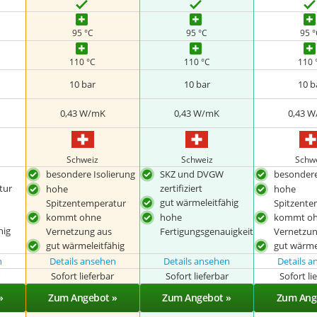
95 °C
95 °C
95 
110 °C
110 °C
110 
10 bar
10 bar
10 b
0,43 W/mK
0,43 W/mK
0,43 
Schweiz
Schweiz
Schw
besondere Isolierung
SKZ und DVGW
besondere
tur
zertifiziert
hohe
hohe
gut wärmeleitfähig
Spitzentemperatur
Spitzente
kommt ohne
hohe
kommt o
hig
Vernetzung aus
Fertigungsgenauigkeit
Vernetzun
gut wärmeleitfähig
gut wärme
n
Details ansehen
Details ansehen
Details 
r
Sofort lieferbar
Sofort lieferbar
Sofort li
»
Zum Angebot »
Zum Angebot »
Zum Ang