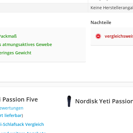
Keine Herstellerang
Nachteile
 Packmaß
vergleichswei
s atmungsaktives Gewebe
eringes Gewicht
i Passion Five
Nordisk Yeti Passio
Bewertungen
ort lieferbar
)
ti-Schlafsack Vergleich