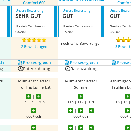
n Five
Nordisk Yeti Passion One
Comfort 600
Comfor
Unsere Bewertung
Unsere Bewertung
Unsere Bewer
SEHR GUT
GUT
GUT
Nordisk Yeti Passion Five
Nordisk Yeti Tension Comfort 600
Nordisk Yeti Passion One
08/2026
07/2026
08/2026
noch keine Bewertungen
n
2 Bewertungen
3 Bewer
ch
Preis­vergleich
Preis­vergleich
Preis­v
ng
Ratenzahlung
Ratenzahlung
ck
Mumienschlafsack
Mumienschlafsack
eiförmiger 
Frühling bis Herbst
Sommer
Frühling b
+3 | -3 | -20°C
+15 | +12 | -1 °C
+8 | +3 |
600+ cuin
800+ cuin
600+ 