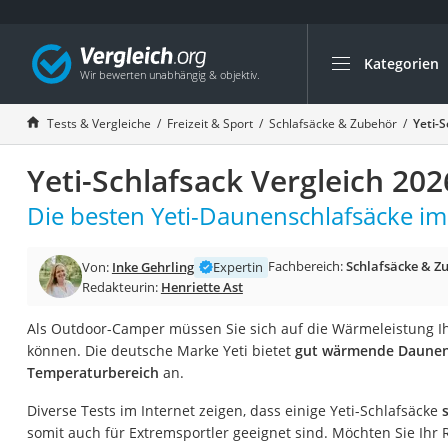
Kategorien
Die beliebtesten V
Freizeit & Sport
Tests & Vergleiche
Freizeit & Sport
Schlafsäcke & Zubehör
Yeti-S
Gartentrampolin
Yeti-Schlafsack Vergleich 202
Trampolin
Metalldetektor
Die besten Yeti-Daunenschlafsäcke im 
Eufab-Fahrradträg
Fachbereich:
Schlafsäcke & Z
Von:
Inke Gehrling
Expertin
Trampolin 366 cm
Redakteurin:
Henriette Ast
Fahrradschloss
Als Outdoor-Camper müssen Sie sich auf die Wärmeleistung I
Aluminium-Koffer
können. Die deutsche Marke Yeti bietet
gut wärmende Daunens
Futterboot
Temperaturbereich
an.
Air Bike
Diverse Tests im Internet zeigen, dass einige Yeti-Schlafsäcke
E-Bike-Dreirad
somit auch für Extremsportler geeignet sind. Möchten Sie Ihr 