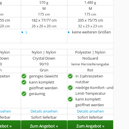
 g
570 g
1.480 g
M
M
cm
175 cm
175 cm
/55 cm
182 x 77/77 cm
205 x 75/75 cm
x 20 cm
26 x 20 x 20 cm
32 x 23 x 23 cm
•
•
L
keine weiteren Größen
 Nylon
Nylon | Nylon
Polyester | Nylon
 Down
Crystal Down
NoGuard
10
90/10
keine Herstellerangabe
n
Grün
Rot
szeiten
geringes Gewicht
in 3 Jahreszeiten
nutzbar
kann komplett
niedrige Komfort- und
geöffnet werden
Limit-Temperatur
geräumig
kann komplett
geöffnet werden
ansehen
Details ansehen
Details ansehen
eferbar
Sofort lieferbar
Sofort lieferbar
ebot »
Zum Angebot »
Zum Angebot »