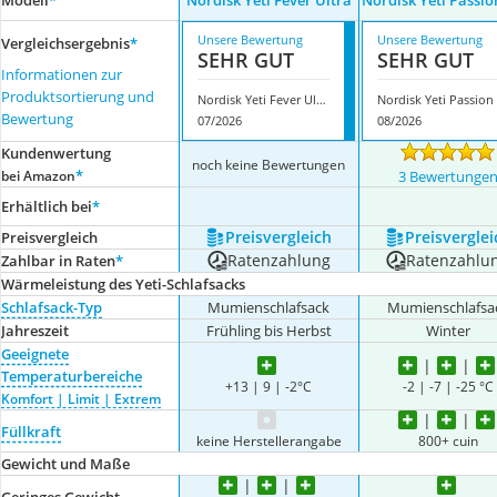
Modell
*
Nordisk Yeti Fever Ultra
Nordisk Yeti Passio
Unsere Bewertung
Unsere Bewertung
Vergleichsergebnis
*
SEHR GUT
SEHR GUT
Informationen zur
Produktsortierung und
Nordisk Yeti Fever Ultra
Bewertung
07/2026
08/2026
Kundenwertung
noch keine Bewertungen
*
bei Amazon
3 Bewertunge
Erhältlich bei
*
Preis­vergleich
Preis­verglei
Preis­vergleich
Ratenzahlung
Ratenzahlu
Zahlbar in Raten
*
Wärmeleistung des Yeti-Schlafsacks
Schlafsack-Typ
Mumienschlafsack
Mumienschlafsa
Jahreszeit
Frühling bis Herbst
Winter
Geeignete
Temperaturbereiche
+13 | 9 | -2°C
-2 | -7 | -25 °C
Komfort | Limit | Extrem
Füllkraft
keine Herstellerangabe
800+ cuin
Gewicht und Maße
Geringes Gewicht