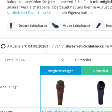
halten, dann wählen Sie jetzt einen Yeti-Schlafsack
mit möglic
Trekkingschuhe H
unserer Vergleichstabelle. Überzeugt hat uns hier im August
Reisetasche mit Ro
Nordisk Yeti Fever Ultra
*
mit seinen Eigenschaften.
Klimmzugstation
Deuter-Schlafsäcke
Vaude-Schlafsäcke
Hus
Koffer
Nachtsichtgerät
Faltschloss
Aktualisiert:
04.08.2026
1 - 7 von 7:
Beste Yeti-Schlafsäcke
im V
Handgepäck-Koffe
Vibrationsplatte
Preis in EUR
Hersteller
Wanderschuhe He
Vergleichssieger
Bestseller
Sicherheitsweste R
Service
Abbildung
*