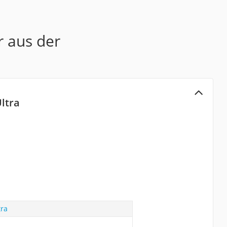
r aus der
Ultra
tra