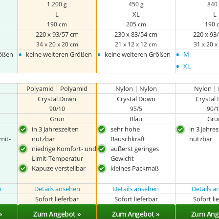
1.200 g
450 g
840
L
XL
L
190 cm
205 cm
190 
220 x 93/57 cm
230 x 83/54 cm
220 x 93
34 x 20 x 20 cm
21 x 12 x 12 cm
31 x 20 
•
•
•
rößen
keine weiteren Größen
keine weiteren Größen
M
•
‎XL
Polyamid | Polyamid
Nylon | Nylon
Nylon |
Crystal Down
Crystal Down
Crystal
90/10
95/5
90/
Grün
Blau
Grü
in 3 Jahreszeiten
sehr hohe
in 3 Jahre
mit-
nutzbar
Bauschkraft
nutzbar
niedrige Komfort- und
äußerst geringes
Limit-Temperatur
Gewicht
Kapuze verstellbar
kleines Packmaß
n
Details ansehen
Details ansehen
Details 
r
Sofort lieferbar
Sofort lieferbar
Sofort li
»
Zum Angebot »
Zum Angebot »
Zum Ang