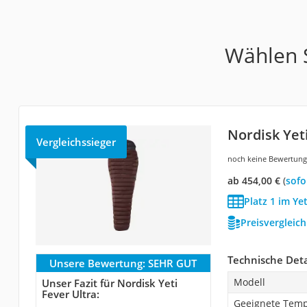
Wählen S
Nordisk Yet
Vergleichssieger
noch keine Bewertun
ab 454,00 €
(
Sof
Platz 1 im Ye
Preisvergleic
Technische Deta
Unsere Bewertung:
SEHR GUT
Modell
Unser Fazit für Nordisk Yeti
Fever Ultra:
Geeignete Temp