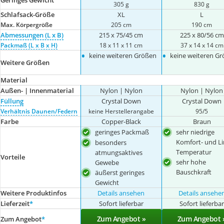
305 g
830 g
Schlafsack-Größe
XL
L
Max. Körpergröße
205 cm
190 cm
Abmessungen (L x B)
215 x 75/45 cm
225 x 80/56 cm
Packmaß (L x B x H)
18 x 11 x 11 cm
37 x 14 x 14 cm
•
•
keine weiteren Größen
keine weiteren G
Weitere Größen
Material
Außen- | Innenmaterial
Nylon | Nylon
Nylon | Nylon
Füllung
Crystal Down
Crystal Down
Verhältnis Daunen/Federn
keine Herstellerangabe
95/5
Farbe
Copper-Black
Braun
geringes Packmaß
sehr niedrige
Komfort- und Li
besonders
Temperatur
atmungsaktives
Vorteile
sehr hohe
Gewebe
Bauschkraft
äußerst geringes
Gewicht
Weitere Produktinfos
Details ansehen
Details ansehe
Lieferzeit
*
Sofort lieferbar
Sofort lieferba
Zum Angebot »
Zum Angebot 
Zum Angebot
*