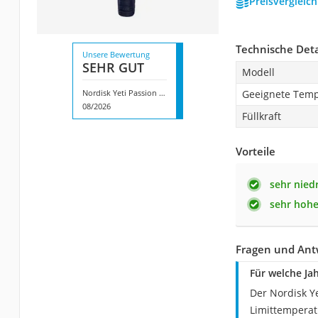
Preisvergleic
Technische Deta
Unsere Bewertung
SEHR GUT
Modell
Nordisk Yeti Passion Five
Geeignete Temp
08/2026
Füllkraft
Vorteile
sehr nied
sehr hohe
Fragen und Antw
Für welche Jah
Der Nordisk Ye
Limittemperat