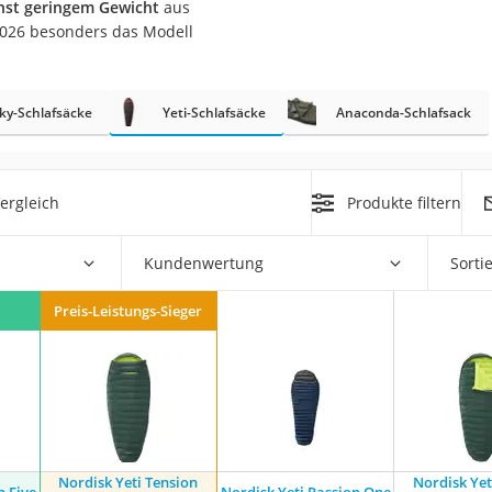
hst geringem Gewicht
aus
erren
 2026 besonders das Modell
llen
ky-Schlafsäcke
Yeti-Schlafsäcke
Anaconda-Schlafsack
ergleich
Produkte filtern
r
Kundenwertung
Sorti
rren
Preis-Leistungs-Sieger
eiten
Nordisk Yeti Tension
Nordisk Yet