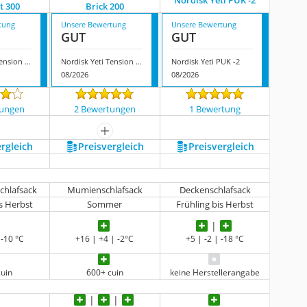
Nordisk Yeti PUK -2
t 300
Brick 200
tung
Unsere Bewertung
Unsere Bewertung
GUT
GUT
Nordisk Yeti Tension Comfort 300
Nordisk Yeti Tension Brick 200
Nordisk Yeti PUK -2
08/2026
08/2026
tungen
2 Bewertungen
1 Bewertung
mehr anzeigen
ergleich
Preis­vergleich
Preis­vergleich
Schlafsack
Mumienschlafsack
Deckenschlafsack
is Herbst
Sommer
Frühling bis Herbst
 -10 °C
+16 | +4 | -2°C
+5 | -2 | -18 °C
cuin
600+ cuin
keine Herstellerangabe