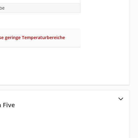
abe
se geringe Temperaturbereiche
n Five