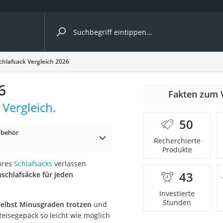
ergleiche nach Kategorie
chlafsack Vergleich 2026
6
Fakten zum 
Vergleich.
er
50
ubehör
Recherchierte
Produkte
hres
Schlafsacks
verlassen
43
chlafsäcke für jeden
Investierte
Stunden
selbst Minusgraden trotzen
und
Reisegepäck so leicht wie möglich