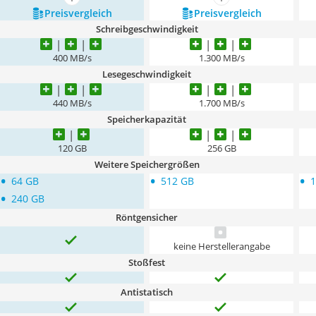
mehr anzeigen
mehr anzeigen
Preis­vergleich
Preis­vergleich
Schreibgeschwindigkeit
400 MB/s
1.300 MB/s
Lesegeschwindigkeit
440 MB/s
1.700 MB/s
Speicherkapazität
120 GB
256 GB
Weitere Speichergrößen
•
•
•
64 GB
512 GB
1
•
240 GB
Röntgensicher
keine Herstellerangabe
Stoßfest
Antistatisch