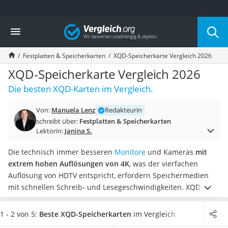
Die beliebtesten Vergleiche nach Kategorie
Vergleich
Elektronik
Powerstation
Festplatten & Speicherkarten
XQD-Speicherkarte Vergleich 2026
Monitor 32 Zoll 4K
Fernseher
XQD-Speicherkarte Vergleich 2026
Drucker
Die besten XQD-Karten im Vergleich.
Desktop-PC
Monitor
Von:
Manuela Lenz
Redakteurin
Diascanner
schreibt über:
Festplatten & Speicherkarten
Laser-Multifunktionsdrucker
Lektorin:
Janina S.
Powerline-Adapter
Powerstation mit Solarpanel
Die technisch immer besseren
Monitore
und Kameras
mit
Gaming-PC
extrem hohen Auflösungen von 4K
, was der vierfachen
Soundbar
Auflösung von HDTV entspricht, erfordern Speichermedien
17-Zoll-Laptop
mit schnellen Schreib- und Lesegeschwindigkeiten. XQD-
Satellitenschüssel
Speicherkarten bieten die Lösung. Auf ihnen lassen sich
Gaming-Headset
Daten in hoher Geschwindigkeit speichern und auslesen
.
1 - 2 von 5:
Beste XQD-Speicherkarten
im Vergleich
Schnurloses Telefon
Wie Tests von XQD-Karten im Internet zeigen, eignen sich