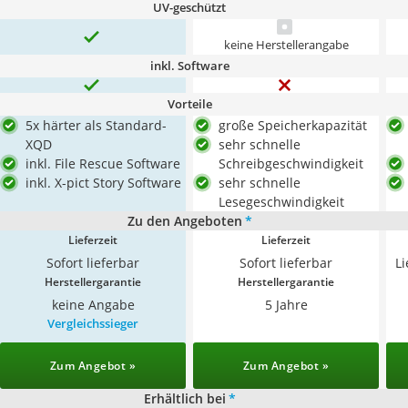
UV-geschützt
keine Herstellerangabe
inkl. Software
Vorteile
5x härter als Standard-
große Speicherkapazität
XQD
sehr schnelle
inkl. File Rescue Software
Schreibgeschwindigkeit
inkl. X-pict Story Software
sehr schnelle
Lesegeschwindigkeit
Zu den Angeboten
*
Lieferzeit
Lieferzeit
Sofort lieferbar
Sofort lieferbar
L
Herstellergarantie
Herstellergarantie
keine Angabe
5 Jahre
Vergleichssieger
Zum Angebot »
Zum Angebot »
Erhältlich bei
*