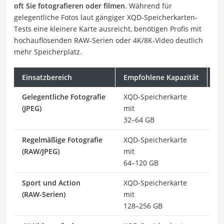
oft Sie fotografieren oder filmen
. Während für
gelegentliche Fotos laut gängiger XQD-Speicherkarten-
Tests eine kleinere Karte ausreicht, benötigen Profis mit
hochauflösenden RAW-Serien oder 4K/8K-Video deutlich
mehr Speicherplatz.
Einsatzbereich
Empfohlene Kapazität
Au
Gelegentliche Fotografie
XQD-Speicherkarte
5.
(JPEG)
mit
32–64 GB
Regelmäßige Fotografie
XQD-Speicherkarte
1.
(RAW/JPEG)
mit
64–120 GB
Sport und Action
XQD-Speicherkarte
la
(RAW-Serien)
mit
Ka
128–256 GB