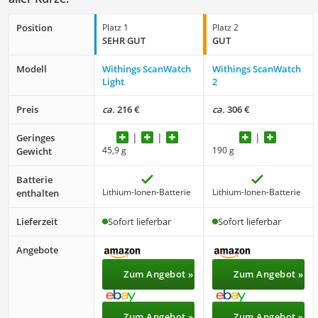
Position
Platz 1
Platz 2
SEHR GUT
GUT
Modell
Withings ScanWatch
Withings ScanWatch
Light
2
Preis
ca.
216 €
ca.
306 €
Geringes
45,9 g
190 g
Gewicht
Batterie
Lithium-Ionen-Batterie
Lithium-Ionen-Batterie
enthalten
Lieferzeit
Sofort lieferbar
Sofort lieferbar
Angebote
Zum Angebot »
Zum Angebot »
Zum Angebot »
Zum Angebot »