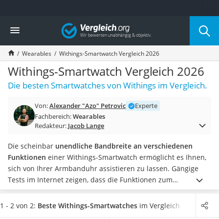
Die beliebtesten Vergleiche nach Kategorie
Vergleich
Freizeit & Sport
Gartentrampolin
Wearables
Withings-Smartwatch Vergleich 2026
Trampolin
Metalldetektor
Withings-Smartwatch Vergleich 2026
Eufab-Fahrradträger
Die besten Smartwatches von Withings im Vergleich.
Trampolin 366 cm
Fahrradschloss
Von:
Alexander "Azo" Petrovic
Experte
Aluminium-Koffer
Fachbereich:
Wearables
Futterboot
Redakteur:
Jacob Lange
Air Bike
E-Bike-Dreirad
Die scheinbar
unendliche Bandbreite an verschiedenen
Trekkingschuhe Herren
Funktionen
einer Withings-Smartwatch ermöglicht es Ihnen,
Reisetasche mit Rollen
sich von Ihrer Armbanduhr assistieren zu lassen. Gängige
Klimmzugstation
Tests im Internet zeigen, dass die Funktionen zum
Koffer
Sporttracking besonders beliebt sind. Aber auch
Nachtsichtgerät
gesundheitliche Funktionen werden immer wichtiger und
1 - 2 von 2:
Beste Withings-Smartwatches
im Vergleich
Faltschloss
sind mit dem
Fitness-Armband
möglich. Hierzu zählt unter