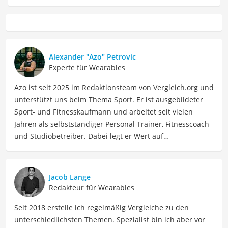
Alexander "Azo" Petrovic
Experte für Wearables
Azo ist seit 2025 im Redaktionsteam von Vergleich.org und
unterstützt uns beim Thema Sport. Er ist ausgebildeter
Sport- und Fitnesskaufmann und arbeitet seit vielen
Jahren als selbstständiger Personal Trainer, Fitnesscoach
und Studiobetreiber. Dabei legt er Wert auf
kontinuierliche Weiterbildungen im Bereich
Trainingslehre, Sportwissenschaft, Athletiktraining und
Gerätekompetenz. Zusätzlich ist Azo aktiver
Jacob Lange
Wettkampfsportler (u. a. HYROX, Functional Fitness, Lauf-
Redakteur für Wearables
und Triathlonevents) und testet Trainingsmethoden,
Seit 2018 erstelle ich regelmäßig Vergleiche zu den
Geräte und Produkte selbst im Alltag und im Coaching.
unterschiedlichsten Themen. Spezialist bin ich aber vor
Als Ausgleich geht Azo gern in die Natur oder ins Kino,