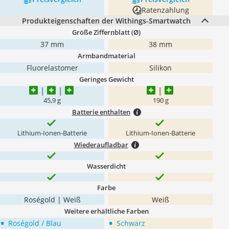
Ratenzahlung
Produkteigenschaften der Withings-Smartwatch
Größe Ziffernblatt (Ø)
37 mm
38 mm
Armbandmaterial
Fluorelastomer
Silikon
Geringes Gewicht
45,9 g
190 g
Batterie enthalten
Lithium-Ionen-Batterie
Lithium-Ionen-Batterie
Wiederaufladbar
Wasserdicht
Farbe
Roségold | Weiß
Weiß
Weitere erhältliche Farben
•
•
Roségold / Blau
Schwarz