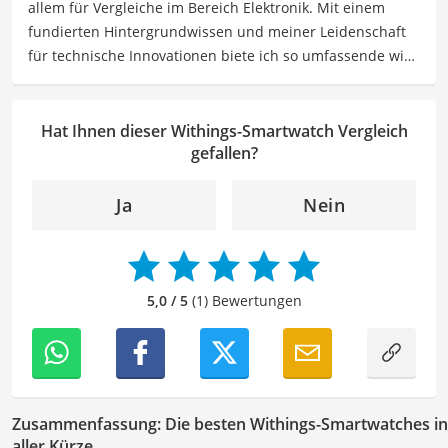
allem für Vergleiche im Bereich Elektronik. Mit einem
um abzuschalten.
fundierten Hintergrundwissen und meiner Leidenschaft
Der Withings-Smartwatch-Vergleich ist aus unserer Sicht
für technische Innovationen biete ich so umfassende wie
besonders empfehlenswert für
Fitness-Enthusiasten
und
präzise Informationen zu elektronischen Geräten, Gadgets
Technik-Fans
.
sowie Technologien. Meine Beiträge beinhalten
detaillierte Produktvergleiche, Kaufberatungen und
Hat Ihnen dieser Withings-Smartwatch Vergleich
technische Analysen, um Verbrauchern dabei zu helfen,
gefallen?
sowohl informierte Entscheidungen zu treffen als auch
die besten elektronischen Lösungen für ihre Bedürfnisse
Ja
Nein
zu finden.
Der Withings-Smartwatch-Vergleich ist aus unserer Sicht
besonders empfehlenswert für
Fitness-Enthusiasten
und
Technik-Fans
.
5,0 / 5
(1) Bewertungen
Zusammenfassung: Die besten Withings-Smartwatches in
aller Kürze.