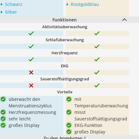
•
•
Schwarz
Roségoldblau
•
Silber
Funktionen
Aktivitätsüberwachung
Schlafüberwachung
Herzfrequenz
EKG
Sauerstoffsättigungsgrad
Vorteile
überwacht den
mit
Menstruationszyklus
Temperaturüberwachung
Herzfrequenzmessung
misst
sehr leicht
Sauerstoffsättigungsgrad
großes Display
EKG-Funktion
großes Display
Zu den Angeboten
*