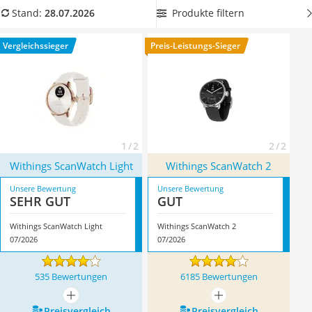
Handgepäck-Koffer
anderem die Erstellung eines EKG.
Wählen Sie jetzt aus
Produkte filtern
Stand:
28.07.2026
Vibrationsplatte
unserer Vergleichstabelle eine Withings-Smartwatch
mit
Wanderschuhe Herren
Aktivitätsüberwachung
, um Ihre Fitness und Gesundheit
Vergleichssieger
Preis-Leistungs-Sieger
Sicherheitsweste Reiten
bestmöglich im Blick zu haben. Überzeugt hat uns hier im Juli
Service
2026 besonders das Modell
Withings ScanWatch Light
*
mit
seinen Eigenschaften.
1 / 2
2 / 2
Withings ScanWatch Light
Withings ScanWatch 2
Unsere Bewertung
Unsere Bewertung
SEHR GUT
GUT
Withings ScanWatch Light
Withings ScanWatch 2
07/2026
07/2026
535 Bewertungen
6185 Bewertungen
mehr anzeigen
mehr anzeigen
Preis­vergleich
Preis­vergleich