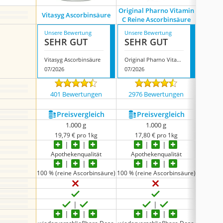
Original Pharno Vitamin
Health+
Vitasyg Ascorbinsäure
C Reine Ascorbinsäure
Unsere Bewertung
Unsere Bewertung
Unsere
SEHR GUT
SEHR GUT
GUT
Vitasyg Ascorbinsäure
Original Pharno Vitamin C Reine Ascorbinsäure
07/2026
07/2026
07/202
401 Bewertungen
2976 Bewertungen
241
Preis­vergleich
Preis­vergleich
P
1.000 g
1.000 g
19,79 € pro 1kg
17,80 € pro 1kg
75
Apothekenqualität
Apothekenqualität
Leben
100 % (reine Ascorbinsäure)
100 % (reine Ascorbinsäure)
83 % (