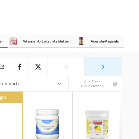
er
Vitamin-C-Lutschtabletten
Acerola-Kapseln
Alle Filter
eren nach
zurücksetzen
ight