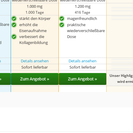
e Dose
wiederverschließbare Dose
wiederverschließbare Dose
1.000 mg
1.200 mg
1.000 Tage
416 Tage
stärkt den Körper
magenfreundlich
ßbare
erhöht die
praktische
Eisenaufnahme
wiederverschließbare
verbessert die
Dose
d
Kollagenbildung
n
Details ansehen
Details ansehen
r
Sofort lieferbar
Sofort lieferbar
Unser Highli
»
Zum Angebot »
Zum Angebot »
wird ermit