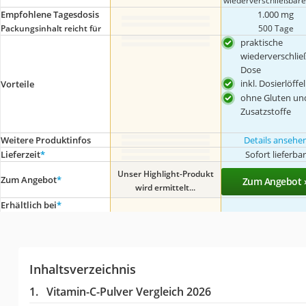
wiederverschließbar
Empfohlene Tagesdosis
1.000 mg
Packungsinhalt reicht für
500 Tage
praktische
wiederverschlie
Dose
inkl. Dosierlöffel
Vorteile
ohne Gluten un
Zusatzstoffe
Weitere Produktinfos
Details ansehe
Lieferzeit
*
Sofort lieferba
Unser Highlight-Produkt
Zum Angebot
*
Zum Angebot 
wird ermittelt...
Erhältlich bei
*
Inhaltsverzeichnis
Vitamin-C-Pulver Vergleich 2026