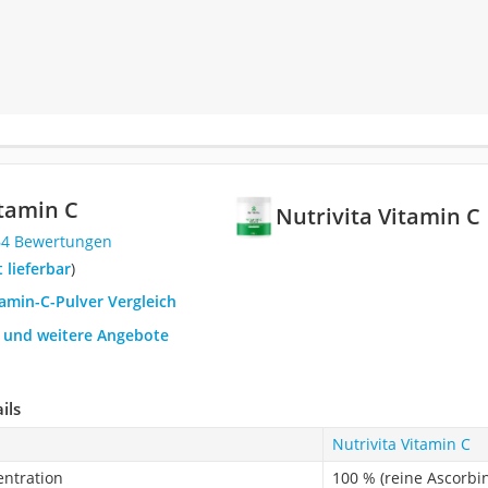
itamin C
Nutrivita Vitamin C
64 Bewertungen
t lieferbar
)
tamin-C-Pulver Vergleich
h und weitere Angebote
ils
Nutrivita Vitamin C
entration
100 % (reine Ascorbi