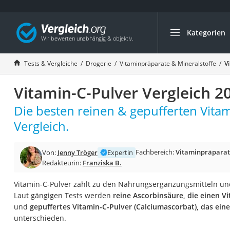
Kategorien
Die beliebtesten V
Drogerie
Tests & Vergleiche
Drogerie
Vitaminpräparate & Mineralstoffe
V
Inhalator
Vitamin-C-Pulver Vergleich 2
Haarschneider
Rollator
Die besten reinen & gepufferten Vita
Braun Rasierer
Vergleich.
Katzenklappe (Chi
Fachbereich:
Vitaminpräparat
Von:
Jenny Tröger
Expertin
Rasierer
Redakteurin:
Franziska B.
Masturbator
Vitamin-C-Pulver zählt zu den Nahrungsergänzungsmitteln und 
Massagepistole
Laut gängigen Tests werden
reine Ascorbinsäure, die einen V
Epilierer
und
gepuffertes Vitamin-C-Pulver (Calciumascorbat), das ein
unterschieden.
Reisehaartrockner