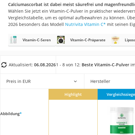
Eiweißpulver
Calciumascorbat ist dabei meist säurefrei und magenfreundli
Wählen Sie jetzt ein Vitamin-C-Pulver in praktischer wiederve
Magnesiumpräpar
Vergleichstabelle, um es optimal aufbewahren zu können. Übe
Katzenklappe
2026 besonders das Modell
Nutrivita Vitamin C
*
mit seinen Ei
Nackenmassagege
Vitamin-C-Seren
Vitamin-C-Präparate
Lipos
Zeckenschutz Katz
leichter Haartrock
Philips-Sonicare-
Aktualisiert:
06.08.2026
1 - 8 von 12:
Beste Vitamin-C-Pulver
im
Schildkrötenhaus
Preis in EUR
Hersteller
Mineralfutter Pfer
Massagegerät
Highlight
Vergleichssiege
Service
Abbildung
*