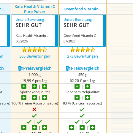
Kala Health Vitamin C
n C
Greenfood Vitamin C
Pure Pulver
Unsere Bewertung
Unsere Bewertung
SEHR GUT
SEHR GUT
Kala Health Vitamin C Pure Pulver
Greenfood Vitamin C
08/2026
07/2026
en
365 Bewertungen
273 Bewertungen
ch
Preis­vergleich
Preis­vergleich
1.000 g
450 g
19,99 € pro 1kg
62,20 € pro 1kg
ät
Apothekenqualität
Lebensmittelqualität
säure)
100 % (reine Ascorbinsäure)
83 % (Calciumascorbat)