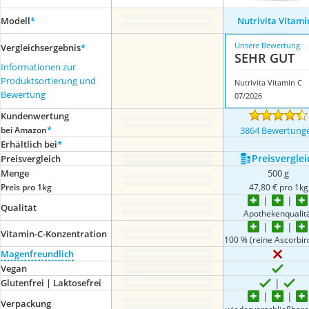
Modell
*
Nutrivita Vitami
Unsere Bewertung
Vergleichsergebnis
*
SEHR GUT
Informationen zur
Produktsortierung und
Nutrivita Vitamin C
Bewertung
07/2026
Kundenwertung
*
bei Amazon
3864 Bewertung
Erhältlich bei
*
Preis­verglei
Preis­vergleich
Menge
500 g
Preis pro 1kg
47,80 € pro 1kg
Qualität
Apothekenqualit
Vitamin-C-Konzentration
100 % (reine Ascorbin
Magenfreundlich
Vegan
Glutenfrei | Laktosefrei
Verpackung