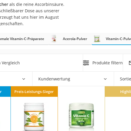
cher
als die reine Ascorbinsäure.
rschließbarer Dose aus unserer
at
rzeugt hat uns hier im August
genschaften.
rät
omale Vitamin-C-Präparate
Acerola-Pulver
Vitamin-C-Pulv
e
ner
Zahnbürste
 Vergleich
Produkte filtern
d
Kundenwertung
Sorti
r
Preis-Leistungs-Sieger
Highl