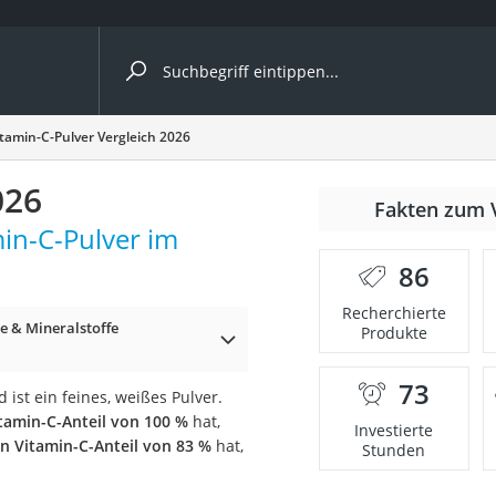
ergleiche nach Kategorie
itamin-C-Pulver Vergleich 2026
026
Fakten zum 
min-C-Pulver im
86
p)
Recherchierte
e & Mineralstoffe
Produkte
73
ist ein feines, weißes Pulver.
itamin-C-Anteil von 100 %
hat,
Investierte
en Vitamin-C-Anteil von 83 %
hat,
Stunden