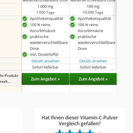
wiederverschließbare Dose
wiederverschließbare Dose
wiederve
1.000 mg
100 mg
1.000 Tage
10.000 Tage
Apothekenqualität
Apothekenqualität
mag
100 % reine
100 % reine
prak
Ascorbinsäure
Ascorbinsäure
wie
praktische
praktische
Dos
wiederverschließbare
wiederverschließbare
Dose
Dose
inkl. Dosierlöffel
Details ansehen
Details ansehen
Det
Sofort lieferbar
Sofort lieferbar
Sof
ght-Produkt
Zum Angebot »
Zum Angebot »
Zu
telt...
Hat Ihnen dieser Vitamin-C-Pulver
Vergleich gefallen?