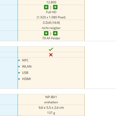
12.800
Full HD
(1.920 x 1.080 Pixel)
3 Zoll (16:9)
nicht neigbar
79 AF-Felder
•
NFC
•
WLAN
•
USB
•
HDMI
NP-BX1
enthalten
9,6 x 5,5 x 2,6 cm
137 g