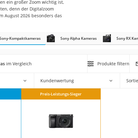
nen ein großer Zoom wichtig ist,
ten, denn der Digitalzoom
r im August 2026 besonders das
Sony-Kompaktkameras
Sony Alpha Kameras
Sony RX Ka
on
Euro
as
im Vergleich
Produkte filtern
chuko
Kundenwertung
Sorti
Preis-Leistungs-Sieger