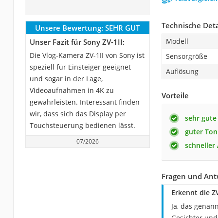
Technische Deta
Unsere Bewertung:
SEHR GUT
Modell
Unser Fazit für Sony ZV-1II:
Die Vlog-Kamera ZV-1II von Sony ist
Sensorgröße
speziell für Einsteiger geeignet
Auflösung
und sogar in der Lage,
Videoaufnahmen in 4K zu
Vorteile
gewährleisten. Interessant finden
wir, dass sich das Display per
sehr gute 
Touchsteuerung bedienen lässt.
guter Ton
07/2026
schneller
Fragen und Ant
Erkennt die Z
Ja, das genan
Gesichter und 