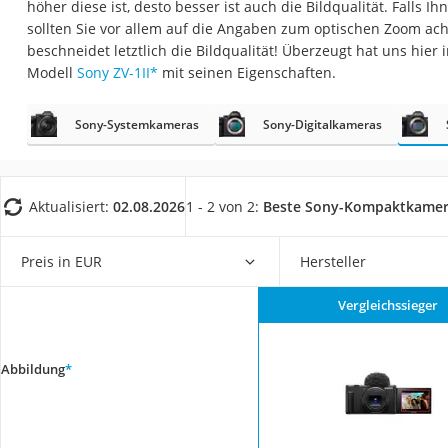
höher diese ist, desto besser ist auch die Bildqualität. Falls Ih
Gaming-PC
sollten Sie vor allem auf die Angaben zum optischen Zoom ach
Soundbar
beschneidet letztlich die Bildqualität! Überzeugt hat uns hie
Modell
Sony ZV-1II
*
mit seinen Eigenschaften.
17-Zoll-Laptop
Satellitenschüssel
Sony-Systemkameras
Sony-Digitalkameras
Gaming-Headset
Schnurloses Telef
Tablets unter 200 
Aktualisiert:
02.08.2026
1 - 2 von 2:
Beste Sony-Kompaktkamer
Ladekabel Typ 2 S
Preis in EUR
Hersteller
Lichtwecker
Acer Aspire
Vergleichssieger
Service
Abbildung
*