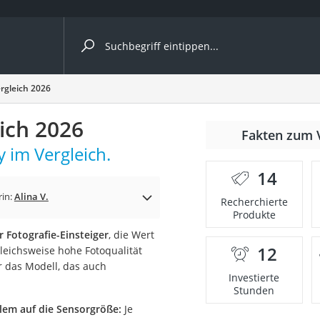
ergleiche nach Kategorie
gleich 2026
ich 2026
Fakten zum 
im Vergleich.
14
rin:
Alina V.
Recherchierte
Produkte
Fotografie-Einsteiger
, die Wert
12
leichsweise hohe Fotoqualität
onsdrucker
r das Modell, das auch
Investierte
Stunden
Solarpanel
lem auf die Sensorgröße:
Je