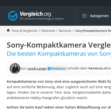
Kategorien
Die beliebtesten V
Elektronik
Tests & Vergleiche
Elektronik
Kameras
Sony-Kompaktkamera Ver
Powerstation
Sony-Kompaktkamera Vergle
Monitor 32 Zoll 4K
Fernseher
Die besten Kompaktkameras von Sony 
Drucker
Desktop-PC
schreibt über:
Kameras
Lekto
Von:
Jacob Lange
Redakteur
Monitor
Kompaktkameras von Sony sind eine ausgezeichnete Wahl für 
Diascanner
auf eine einfache Bedienung, aber zugleich auch auf eine verg
Laser-Multifunkti
legen. Finden Sie in unserer Test- bzw. Vergleichstabelle dahe
ambitionierte Hobby-Fotografen glücklich macht.
Powerline-Adapter
Powerstation mit 
Achten Sie beim Kauf neben einer hohen Bildauflösung vor al