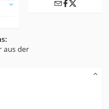
s:
r aus der