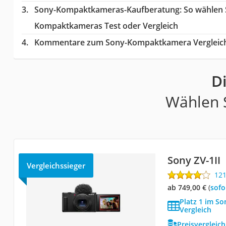
Sony-Kompaktkameras-Kaufberatung
: So wählen
Kompaktkameras Test oder Vergleich
Kommentare zum Sony-Kompaktkamera Vergleic
D
Wählen S
Sony ZV-1II
Vergleichssieger
12
ab 749,00 €
(
Sof
Platz 1 im 
Vergleich
Preisvergleic