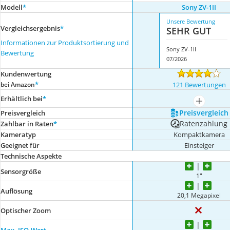
Modell
*
Sony ZV-1II
Unsere Bewertung
Vergleichsergebnis
*
SEHR GUT
Informationen zur Produktsortierung und
Sony ZV-1II
Bewertung
07/2026
Kundenwertung
*
bei Amazon
121 Bewertungen
Erhältlich bei
*
mehr anze
Preis­vergleich
Preis­vergleich
Ratenzahlung
Zahlbar in Raten
*
Kameratyp
Kompaktkamera
Geeignet für
Einsteiger
Technische Aspekte
Sensorgröße
1"
Auflösung
20,1 Megapixel
Optischer Zoom
Max. ISO-Wert