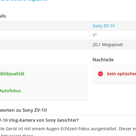
ils
Sony ZV-1II
1"
20,1 Megapixel
Nachteile
Bildqualität
kein optisch
 Autofokus
worten zu Sony ZV-1II
V-1II Vlog-Kamera von Sony Gesichter?
nte Gerät ist mit einem Augen-Echtzeit-Fokus ausgestattet. Dieser
fokussiert diese.