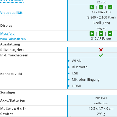
12.800
4K / Ultra HD
Videoqualität
(3.840 x 2.160 Pixel)
3 Zoll (16:9)
Display
neigbar
Messfeld
315 AF-Felder
zum Fokussieren
Ausstattung
Blitz integriert
Inkl. Touchscreen
•
WLAN
•
Bluetooth
•
USB
Konnektivität
•
Mikrofon-Eingang
•
HDMI
Sonstiges
NP-BX1
Akku/Batterien
enthalten
Maße
10,5 x 4,7 x 6 cm
(L x H x B)
Gewicht
293 g