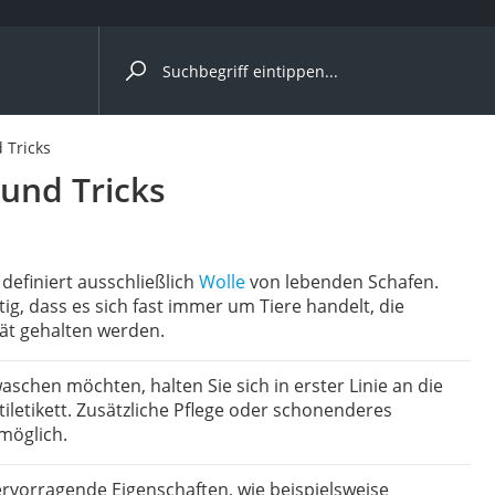
ergleiche nach Kategorie
 Tricks
und Tricks
r
 definiert ausschließlich
Wolle
von lebenden Schafen.
tig, dass es sich fast immer um Tiere handelt, die
tät gehalten werden.
ger
s
schen möchten, halten Sie sich in erster Linie an die
letikett. Zusätzliche Pflege oder schonenderes
möglich.
ne
ervorragende Eigenschaften, wie beispielsweise