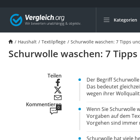
Kategorien
Die beliebtesten V
Haushalt
Haushalt
Textilpflege
Schurwolle waschen: 7 Tipps und
Wassersprudler
Schurwolle waschen: 7 Tipps 
Zentralstaubsauge
Brotbackautomat
Wischroboter
Teilen
Der Begriff Schurwolle
Wäschespinne
Das bedeutet gleichzei
wegen ihrer Wollquali
Industriestaubsau
Kommentieren
Spülmaschinentab
0
Wenn Sie Schurwolle wa
Akku-Staubsauger
Vorgaben auf dem Texti
Vorgehen sind immer 
Eierkocher
AEG-Waschmaschi
Schurwolle hat viele h