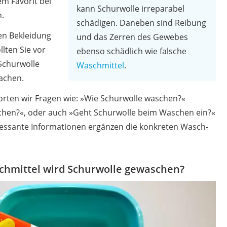
em Favorit bei
kann Schurwolle irreparabel
.
schädigen. Daneben sind Reibung
en Bekleidung
und das Zerren des Gewebes
lten Sie vor
ebenso schädlich wie falsche
Schurwolle
Waschmittel
.
achen.
orten wir Fragen wie: »Wie Schurwolle waschen?«
schen?«, oder auch »Geht Schurwolle beim Waschen ein?«
eressante Informationen ergänzen die konkreten Wasch-
chmittel wird Schurwolle gewaschen?