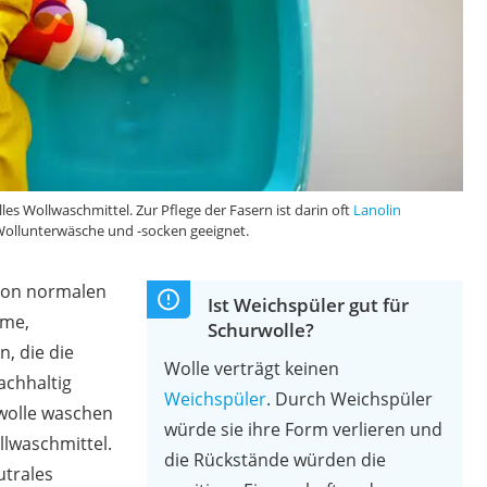
es Wollwaschmittel. Zur Pflege der Fasern ist darin oft
Lanolin
r Wollunterwäsche und -socken geeignet.
 von normalen
Ist Weichspüler gut für
yme,
Schurwolle?
n, die die
Wolle verträgt keinen
achhaltig
Weichspüler
. Durch Weichspüler
wolle waschen
würde sie ihre Form verlieren und
llwaschmittel.
die Rückstände würden die
utrales