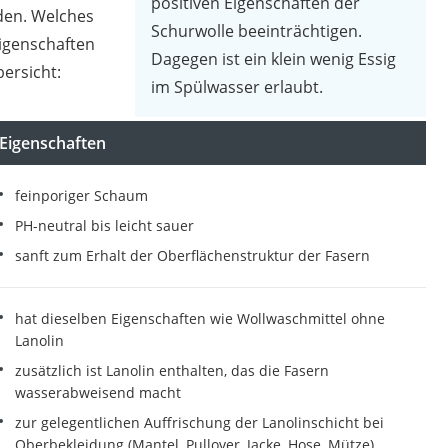
positiven Eigenschaften der
en. Welches
Schurwolle beeinträchtigen.
igenschaften
Dagegen ist ein klein wenig Essig
bersicht:
im Spülwasser erlaubt.
Eigenschaften
feinporiger Schaum
PH-neutral bis leicht sauer
sanft zum Erhalt der Oberflächenstruktur der Fasern
hat dieselben Eigenschaften wie Wollwaschmittel ohne
Lanolin
zusätzlich ist Lanolin enthalten, das die Fasern
wasserabweisend macht
zur gelegentlichen Auffrischung der Lanolinschicht bei
Oberbekleidung (Mantel, Pullover, Jacke, Hose, Mütze)