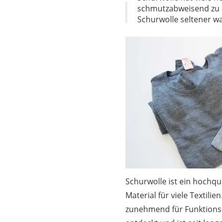
Saug-Wisch-Robot
schmutzabweisend zu s
Schurwolle seltener wa
Handstaubsauger
Milchaufschäumer
Kondenstrockner
Reiskocher
Heißwasserspend
Tierhaarstaubsau
Ecovacs-Saugrobo
Nespresso-Maschi
Messerschärfer
Service
Schurwolle ist ein hochqua
Material für viele Textilien
zunehmend für Funktions