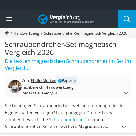
Die beliebtesten Vergleiche nach Kategorie
Vergleich
Baumarkt
Tresor feuerfest
Handwerkzeug
Schraubendreher-Set magnetisch Vergleich 2026
Makita-Akku-Rasenmäher
Kappsäge
Schraubendreher-Set magnetisch
Smartes Türschloss
Vergleich 2026
Akku-Rasentrimmer
Die besten magnetischen Schraubendreher im Set im
Feuchtigkeitsmessgerät
Vergleich.
Split-Klimaanlage 2 Innengeräte
Pelletofen
Von:
Philip Merten
Experte
Bohrmaschine
Fachbereich:
Handwerkzeug
Tiefbrunnenpumpe
Redakteur:
Georg B.
Fliesenschneider
Hochdruckreiniger
Sie benötigen Schraubendreher, welche über magnetische
Doppelschleifer
Eigenschaften verfügen? Laut gängigen Online-Tests
Überwachungskamera
empfiehlt es sich, die
Schraubendreher
in einem
Benzinrasenmäher mit Elektrostart
Schraubendreher-Set zu erwerben.
Magnetische
Akku-Laubsauger
Schraubendreher aus hochwertigem Stahl überzeugen