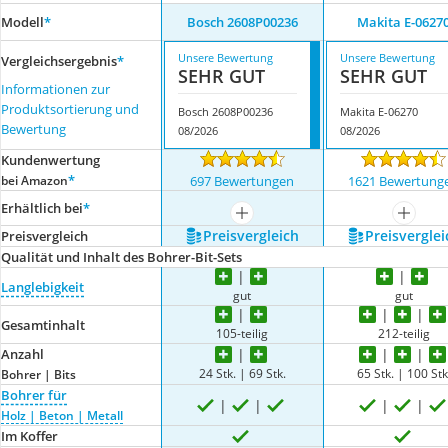
Modell
*
Bosch 2608P00236
Makita E-0627
Unsere Bewertung
Unsere Bewertung
Vergleichsergebnis
*
SEHR GUT
SEHR GUT
Informationen zur
Produktsortierung und
Bosch 2608P00236
Makita E-06270
Bewertung
08/2026
08/2026
Kundenwertung
*
bei Amazon
697 Bewertungen
1621 Bewertung
Erhältlich bei
*
mehr anzeigen
mehr a
Preis­vergleich
Preis­verglei
Preis­vergleich
Qualität und Inhalt des Bohrer-Bit-Sets
Langlebigkeit
gut
gut
Gesamtinhalt
105-teilig
212-teilig
Anzahl
24 Stk. | 69 Stk.
65 Stk. | 100 Stk
Bohrer | Bits
Bohrer für
Holz | Beton | Metall
Im Koffer