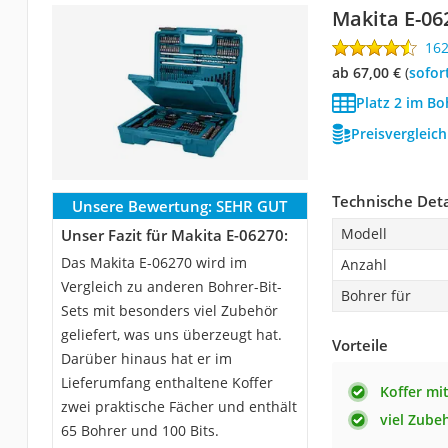
Makita E-06
16
ab 67,00 €
(
Sofor
Platz 2 im Bo
Preisvergleic
Technische Deta
Unsere Bewertung:
SEHR GUT
Modell
Unser Fazit für Makita E-06270:
Das Makita E-06270 wird im
Anzahl
Vergleich zu anderen Bohrer-Bit-
Bohrer für
Sets mit besonders viel Zubehör
geliefert, was uns überzeugt hat.
Vorteile
Darüber hinaus hat er im
Lieferumfang enthaltene Koffer
Koffer mi
zwei praktische Fächer und enthält
viel Zube
65 Bohrer und 100 Bits.