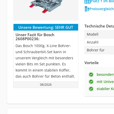
Platz 1 im Bo
Preisvergleic
Technische Deta
Unsere Bewertung:
SEHR GUT
Modell
Unser Fazit für Bosch
2608P00236:
Anzahl
Das Bosch 105tlg. X-Line Bohrer-
Bohrer für
und Schrauberbit-Set kann in
unserem Vergleich mit besonders
Vorteile
vielen Bits im Set punkten. Es
kommt in einem stabilen Koffer,
besonders
das auch Bohrer für Beton enthält.
mit Unive
08/2026
stabiler K