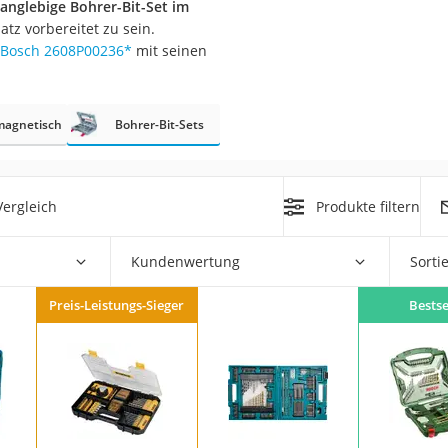
anglebige Bohrer-Bit-Set im
tz vorbereitet zu sein.
r
Bosch 2608P00236
*
mit seinen
mera
magnetisch
Bohrer-Bit-Sets
mit Elektrostart
ergleich
Produkte filtern
Kundenwertung
Sorti
en
zer
Preis-Leistungs-Sieger
Bestse