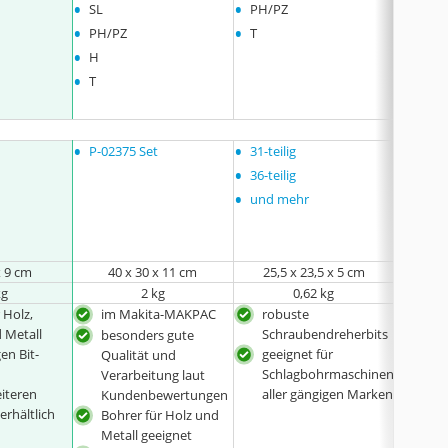
•
•
•
SL
PH/PZ
PH/P
•
•
•
PH/PZ
T
T
•
•
H
SL
•
•
T
H
•
•
•
P-02375 Set
31-teilig
keine
•
36-teilig
•
und mehr
x 9 cm
40 x 30 x 11 cm
‎25,5 x 23,5 x 5 cm
22 
kg
2 kg
0,62 kg
 Holz,
im Makita-MAKPAC
robuste
alle
 Metall
Schraubendreherbits
Art
besonders gute
gen Bit-
geeignet für
leic
Qualität und
Schlagbohrmaschinen
tra
Verarbeitung laut
eiteren
aller gängigen Marken
Koff
Kundenbewertungen
erhältlich
Bohrer für Holz und
Metall geeignet