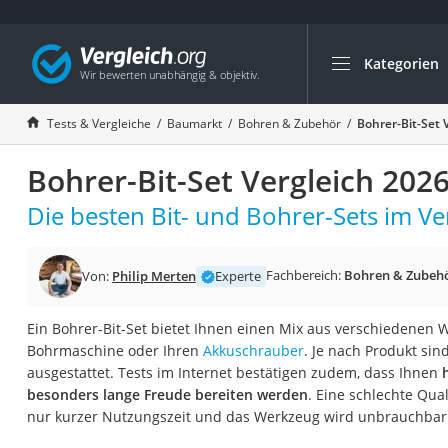
Kategorien
Die beliebtesten V
Baumarkt
Tests & Vergleiche
Baumarkt
Bohren & Zubehör
Bohrer-Bit-Set 
Tresor feuerfest
Bohrer-Bit-Set Vergleich 202
Makita-Akku-Rase
Kappsäge
Die besten Bit- und Bohrer-Sets im Ver
Smartes Türschlos
Akku-Rasentrimm
Fachbereich:
Bohren & Zubeh
Von:
Philip Merten
Experte
Feuchtigkeitsmess
Ein Bohrer-Bit-Set bietet Ihnen einen Mix aus verschiedenen 
Split-Klimaanlage 
Bohrmaschine oder Ihren
Akkuschrauber
. Je nach Produkt sin
Pelletofen
ausgestattet. Tests im Internet bestätigen zudem, dass Ihnen
besonders lange Freude bereiten werden
. Eine schlechte Qual
Bohrmaschine
nur kurzer Nutzungszeit und das Werkzeug wird unbrauchbar
Tiefbrunnenpump