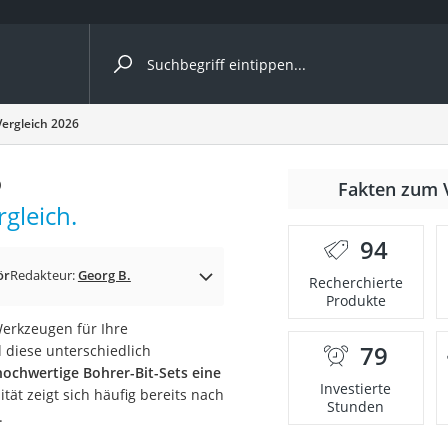
ergleiche nach Kategorie
Vergleich 2026
6
nmäher
Fakten zum 
gleich.
s
94
er
ör
Redakteur:
Georg B.
Recherchierte
Produkte
gerät
Werkzeugen für Ihre
2 Innengeräte
79
d diese unterschiedlich
hochwertige Bohrer-Bit-Sets eine
Investierte
ität zeigt sich häufig bereits nach
Stunden
.
e