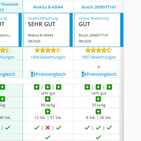
e Titanium
Makita B-43044
Bosch 2608577147
Ma
12
tung
Unsere Bewertung
Unsere Bewertung
Unsere
UT
SEHR GUT
GUT
GUT
Bosch X-line Titanium 116012
Makita B-43044
Bosch 2608577147
Makita
08/2026
08/2026
08/202
rtungen
1694 Bewertungen
1807 Bewertungen
9638
ehr anzeigen
mehr anzeigen
ergleich
Preis­vergleich
Preis­vergleich
P
t
sehr gut
sehr gut
ilig
66-teilig
35-teilig
40 Stk.
13 Stk. | 51 Stk.
8 Stk. | 26 Stk.
28 