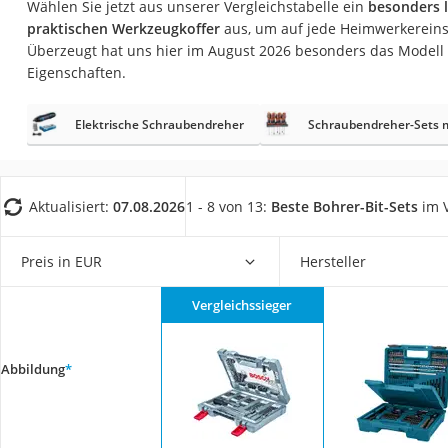
Wählen Sie jetzt aus unserer Vergleichstabelle ein
besonders l
Fliesenschneider
praktischen Werkzeugkoffer
aus, um auf jede Heimwerkereinsa
Hochdruckreinige
Überzeugt hat uns hier im August 2026 besonders das Modell
Eigenschaften.
Doppelschleifer
Überwachungska
Elektrische Schraubendreher
Schraubendreher-Sets 
Benzinrasenmäher 
Akku-Laubsauger
Löschdecke
Aktualisiert:
07.08.2026
1 - 8 von 13:
Beste Bohrer-Bit-Sets
im V
Multimeter
Preis in EUR
Hersteller
Winterharte Palm
Gasdurchlauferhit
Vergleichssieger
Service
Abbildung
*