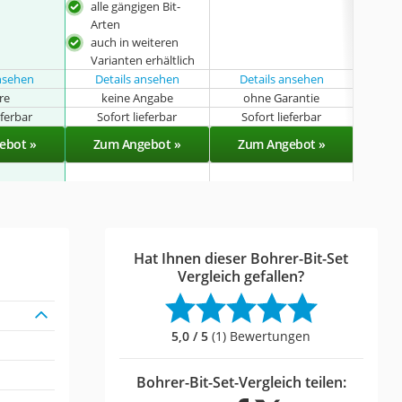
alle gängigen Bit-
Arten
auch in weiteren
Varianten erhältlich
ansehen
Details ansehen
Details ansehen
Det
hre
keine Angabe
ohne Garantie
k
eferbar
Sofort lieferbar
Sofort lieferbar
Sof
ebot »
Zum Angebot »
Zum Angebot »
Zu
Hat Ihnen dieser Bohrer-Bit-Set
Vergleich gefallen?
5,0 / 5
(1) Bewertungen
Bohrer-Bit-Set-Vergleich teilen: