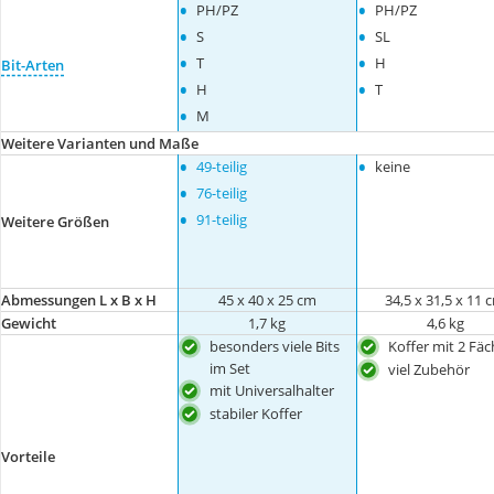
•
•
PH/PZ
PH/PZ
•
•
S
SL
•
•
T
H
Bit-Arten
•
•
H
T
•
M
Weitere Varianten und Maße
•
•
49-teilig
keine
•
76-teilig
•
91-teilig
Weitere Größen
Abmessungen L x B x H
45 x 40 x 25 cm
34,5 x 31,5 x 11 
Gewicht
1,7 kg
4,6 kg
besonders viele Bits
Koffer mit 2 Fä
im Set
viel Zubehör
mit Universalhalter
stabiler Koffer
Vorteile