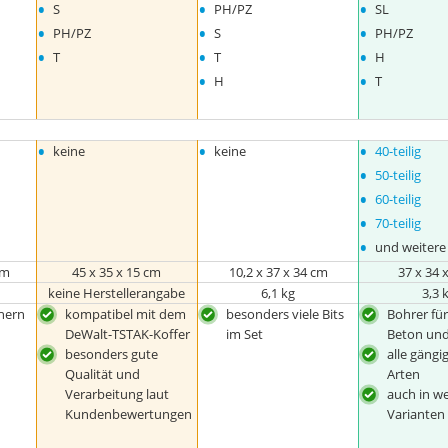
•
•
•
S
PH/PZ
SL
•
•
•
PH/PZ
S
PH/PZ
•
•
•
T
T
H
•
•
H
T
•
•
•
keine
keine
40-teilig
•
50-teilig
•
60-teilig
•
70-teilig
•
und weitere
cm
45 x 35 x 15 cm
10,2 x 37 x 34 cm
37 x 34 
keine Herstellerangabe
6,1 kg
3,3 
chern
kompatibel mit dem
besonders viele Bits
Bohrer für
DeWalt-TSTAK-Koffer
im Set
Beton und
besonders gute
alle gängi
Qualität und
Arten
Verarbeitung laut
auch in w
Kundenbewertungen
Varianten 