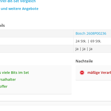
hrer-Bit-Set Vergleich
h und weitere Angebote
ils
Bosch 2608P00236
24 Stk. | 69 Stk.
Ja | Ja | Ja
Nachteile
 viele Bits im Set
mäßige Verar
rsalhalter
offer