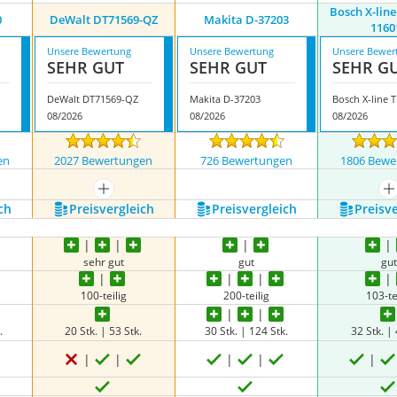
Bosch X-lin
0
DeWalt DT71569-QZ
Makita D-37203
1160
Unsere Bewertung
Unsere Bewertung
Unsere Bewer
SEHR GUT
SEHR GUT
SEHR G
DeWalt DT71569-QZ
Makita D-37203
08/2026
08/2026
08/2026
en
2027 Bewertungen
726 Bewertungen
1806 Bewe
nzeigen
mehr anzeigen
m
ch
Preis­vergleich
Preis­vergleich
Preis­v
sehr gut
gut
gu
100-teilig
200-teilig
103-te
.
20 Stk. | 53 Stk.
30 Stk. | 124 Stk.
32 Stk. | 