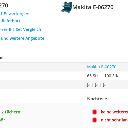
270
Makita E-06270
21 Bewertungen
t lieferbar
)
hrer-Bit-Set Vergleich
h und weitere Angebote
ils
Makita E-06270
65 Stk. | 100 Stk.
Ja | Ja | Ja
Nachteile
t 2 Fächern
keine weiter
hör
nicht sehr lan