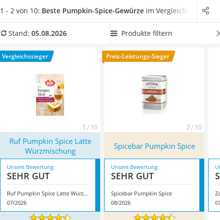
MCT-Öl
Getränk eine herbstlich-weihnachtliche Note
. Ganz egal, ob
1 - 2 von 10:
Beste Pumpkin-Spice-Gewürze
im Vergleich
Trüffelöl
Latte macchiato, Pumpkin-Pie, Kürbissuppe, Porridge oder
Erythrit
Bananenbrot.
Wählen Sie jetzt aus unserer Produkttabelle ein
Produkte filtern
Stand:
05.08.2026
Müsli ohne Zuckerzusatz
veganes Pumpkin-Spice-Gewürz
, um auf tierische
Service
Inhaltsstoffe zu verzichten. Überzeugt hat uns hier im August
Vergleichssieger
Preis-Leistungs-Sieger
2026 besonders das Modell
Ruf Pumpkin Spice Latte
Würzmischung
*
mit seinen Eigenschaften.
1 / 10
2 / 10
Ruf Pumpkin Spice Latte
Spicebar Pumpkin Spice
Würzmischung
Unsere Bewertung
Unsere Bewertung
U
SEHR GUT
SEHR GUT
Ruf Pumpkin Spice Latte Würzmischung
Spicebar Pumpkin Spice
07/2026
08/2026
0