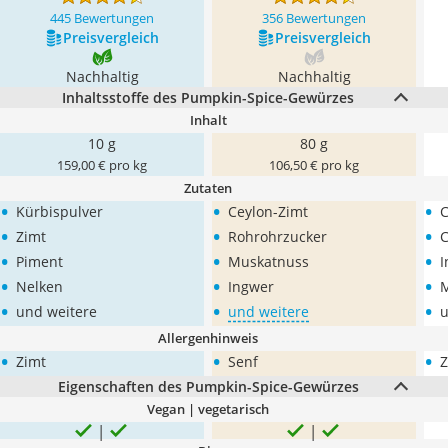
445 Bewertungen
356 Bewertungen
Preis­vergleich
Preis­vergleich
Nachhaltig
Nachhaltig
Inhaltsstoffe des Pumpkin-Spice-Gewürzes
Inhalt
10 g
80 g
159,00 € pro kg
106,50 € pro kg
Zutaten
•
•
•
Kürbispulver
Ceylon-Zimt
C
•
•
•
Zimt
Rohrohrzucker
C
•
•
•
Piment
Muskatnuss
I
•
•
•
Nelken
Ingwer
•
•
•
und weitere
und weitere
u
Allergenhinweis
•
•
•
Zimt
Senf
Z
Eigenschaften des Pumpkin-Spice-Gewürzes
Vegan | vegetarisch