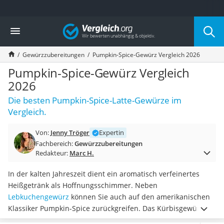
Die beliebtesten Vergleiche nach Kategorie
Vergleich
Lebensmittel
Schwarzkümmelöl
Gewürzzubereitungen
Pumpkin-Spice-Gewürz Vergleich 2026
Knäckebrot
Schwarzkümmelöl-Kapseln
Pumpkin-Spice-Gewürz Vergleich
Manukahonig
2026
Eiklar
Die besten Pumpkin-Spice-Latte-Gewürze im
Astronautenkost
Vergleich.
Balsamico-Essig
Schwarzkümmelöl bio
Von:
Jenny Tröger
Expertin
Sardinen
Fachbereich:
Gewürzzubereitungen
Honig
Redakteur:
Marc H.
Gemüsebrühe
Eiskaffee-Pulver
In der kalten Jahreszeit dient ein aromatisch verfeinertes
Irischer Whiskey
Heißgetränk als Hoffnungsschimmer. Neben
Grapefruitkernextrakt
Lebkuchengewürz
können Sie auch auf den amerikanischen
Matcha-Set
Klassiker Pumpkin-Spice zurückgreifen. Das Kürbisgewürz
Sojasauce
verleiht laut gängigen Tests im Internet Ihrem
Gericht oder