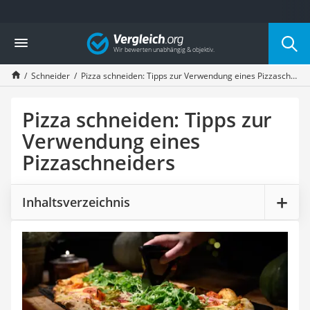
Die beliebtesten Vergleiche nach Kategorie
Vergleich
Haushalt
Wassersprudler
Schneider
Pizza schneiden: Tipps zur Verwendung eines Pizzaschneiders
Zentralstaubsauger
Brotbackautomat
Wischroboter
Pizza schneiden: Tipps zur
Wäschespinne
Verwendung eines
Industriestaubsauger
Pizzaschneiders
Spülmaschinentabs
Akku-Staubsauger
Eierkocher
Inhaltsverzeichnis
AEG-Waschmaschine
Saug-Wisch-Roboter
Handstaubsauger
Milchaufschäumer
Kondenstrockner
Reiskocher
Heißwasserspender