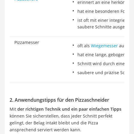
erinnert an eine herkömml
hat eine besonderen Form
ist oft mit einer integrierte
saubere Schnitte ausgestatt
Pizzamesser
oft als
Wiegemesser
ausgef
hat eine lange, gebogene Kl
Schnitt wird durch eine Wi
saubere und präzise Schnit
2. Anwendungstipps für den Pizzaschneider
Mit
der richtigen Technik und ein paar einfachen Tipps
können Sie sicherstellen, dass jeder Schnitt perfekt
gelingt, der Belag intakt bleibt und die Pizza
ansprechend serviert werden kann.