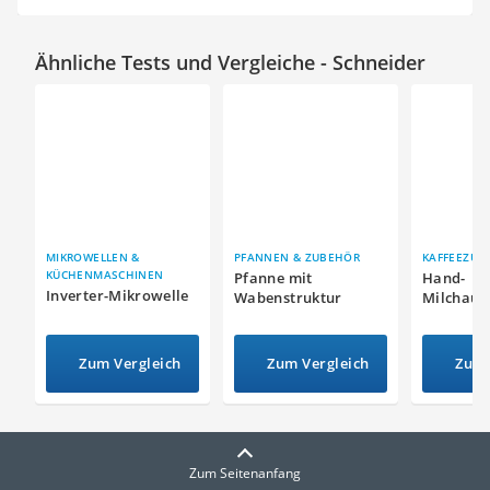
Ähnliche Tests und Vergleiche - Schneider
MIKROWELLEN &
PFANNEN & ZUBEHÖR
KAFFEEZUB
KÜCHENMASCHINEN
Pfanne mit
Hand-
Inverter-Mikrowelle
Wabenstruktur
Milchauf
Zum Vergleich
Zum Vergleich
Zum 
Zum Seitenanfang