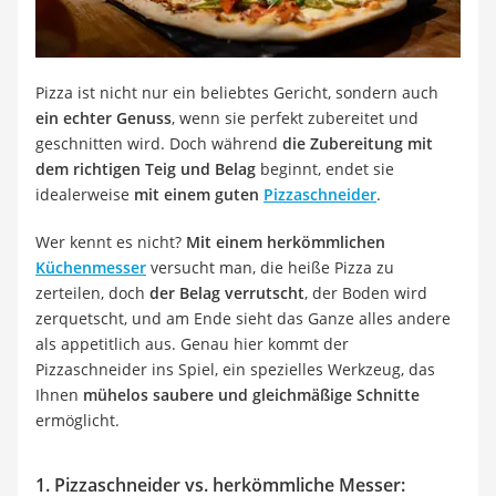
Tierhaarstaubsauger
Ecovacs-Saugroboter
Nespresso-Maschine
Messerschärfer
Pizza ist nicht nur ein beliebtes Gericht, sondern auch
Service
ein echter Genuss
, wenn sie perfekt zubereitet und
geschnitten wird. Doch während
die Zubereitung mit
dem richtigen Teig und Belag
beginnt, endet sie
idealerweise
mit einem guten
Pizzaschneider
.
Wer kennt es nicht?
Mit einem herkömmlichen
Küchenmesser
versucht man, die heiße Pizza zu
zerteilen, doch
der Belag verrutscht
, der Boden wird
zerquetscht, und am Ende sieht das Ganze alles andere
als appetitlich aus. Genau hier kommt der
Pizzaschneider ins Spiel, ein spezielles Werkzeug, das
Ihnen
mühelos saubere und gleichmäßige Schnitte
ermöglicht.
1. Pizzaschneider vs. herkömmliche Messer: