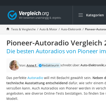
Kategorien
Die beliebtesten V
Auto & Motor
Tests & Vergleiche
Auto & Motor
Auto-Elektronik
Pioneer-Autora
Fahrradträger-Anh
Pioneer-Autoradio Vergleich 
Fahrradträger
Fahrradträger (A
Die besten Autoradios von Pioneer im 
Fahrradträger 3 F
Benzinkanister (20 
schreibt über:
Auto-Elektronik
L
Von:
Anne F.
Redakteurin
Dashcam
Das perfekte
Autoradio
will mit Bedacht gewählt sein.
Neben de
Fahrradträger E-Bi
technische Ausstattung entscheidend
dafür, wie sehr einem 
Benzinkanister
versüßen kann. Auch Autoradios von Pioneer werden in vers
angeboten, wie diverse Online-Tests bestätigen. So finden Sie 
Marderschreck
Modell.
Wagenheber 3t