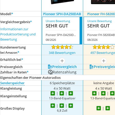
Modell
*
Pioneer SPH-DA250DAB
Pioneer FH-S820
Unsere Bewertung
Unsere Bewertung
Vergleichsergebnis
*
SEHR GUT
SEHR GUT
Informationen zur
Produktsortierung und
Pioneer SPH-DA250DAB
Pioneer FH-S820DAB
Bewertung
08/2026
08/2026
Kundenwertung
*
bei Amazon
348 Bewertungen
497 Bewertung
Erhältlich bei
*
mehr anzeigen
mehr a
Preis­vergleich
Preis­verglei
Preis­vergleich
Ratenzahlung
Zahlbar in Raten
*
Eigenschaften der Pioneer-Autoradios
Senderspeicher
6 Speicherplätze
keine Angabe
Klangleistung
4 x 50 Watt
4 x 50 Watt
Klangeinstellung
13-Band-Equalizer
13-Band-Equaliz
Großes Display
6,8 Zoll