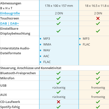
Abmessungen
178 x 100 x 157 mm
18 x 16.5 x 11.8 
B x H x T
Einbaugröße
2 DIN
2 DIN
Touchscreen
DAB | DAB+
Einstellbare
Displaybeleuchtung
•
•
MP3
MP3
•
•
WMA
FLAC
Unterstützte Audio-
•
WAV
Dateiformate
•
AAC
•
FLAC
Steuerung, Anschlüsse und Konnektivität
Bluetooth-Freisprechen
Mikrofon
USB
rückseitig
frontseitig
AUX
rückseitig
frontseitig
CD-Laufwerk
Spotify-fähig