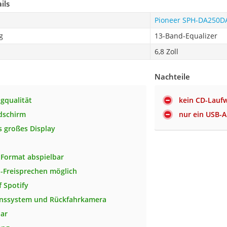
ils
Pioneer SPH-DA250D
g
13-Band-Equalizer
6,8 Zoll
Nachteile
gqualität
kein CD-Lauf
dschirm
nur ein USB-A
 großes Display
Format abspielbar
-Freisprechen möglich
f Spotify
onssystem und Rückfahrkamera
bar