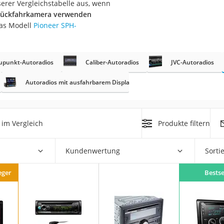
erer Vergleichstabelle aus, wenn
nmobil
e Rückfahrkamera verwenden
er
das Modell
Pioneer SPH-
/55 R16
upunkt-Autoradios
Caliber-Autoradios
JVC-Autoradios
gerät
Autoradios mit ausfahrbarem Display
pressor
im Vergleich
Produkte filtern
Kundenwertung
Sorti
eger
Bestse