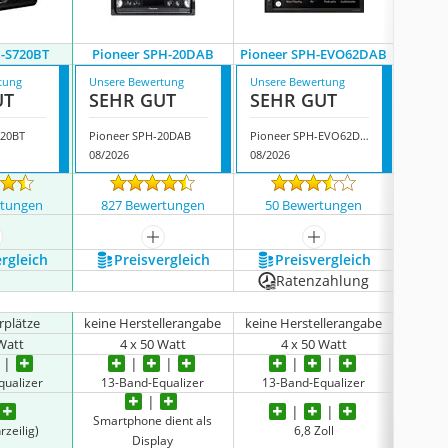
H-S720BT
Pioneer SPH-20DAB
Pioneer SPH-EVO62DAB
Pion
tung
Unsere Bewertung
Unsere Bewertung
Unsere
UT
SEHR GUT
SEHR GUT
GUT
720BT
Pioneer SPH-20DAB
Pioneer SPH-EVO62DAB
Pionee
08/2026
08/2026
08/202
rtungen
827 Bewertungen
50 Bewertungen
2621
ehr anzeigen
mehr anzeigen
mehr anzeigen
ergleich
Preis­vergleich
Preis­vergleich
P
Ratenzahlung
rplätze
keine Herstellerangabe
keine Herstellerangabe
6 S
 Watt
4 x 50 Watt
4 x 50 Watt
qualizer
13-Band-Equalizer
13-Band-Equalizer
13-B
Smartphone dient als
Smart
zeilig)
6,8 Zoll
Display