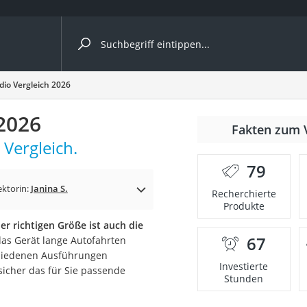
ergleiche nach Kategorie
dio Vergleich 2026
ängerkupplung (4 Fahrräder)
2026
Fakten zum 
nhängerkupplung)
Vergleich.
ahrräder
79
l)
ektorin:
Janina S.
Recherchierte
Produkte
r richtigen Größe ist auch die
ke
67
das Gerät lange Autofahrten
chiedenen Ausführungen
Investierte
sicher das für Sie passende
Stunden