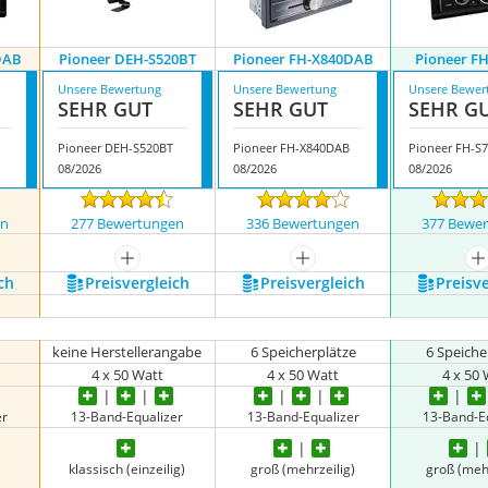
DAB
Pioneer DEH-S520BT
Pioneer FH-X840DAB
Pioneer F
Unsere Bewertung
Unsere Bewertung
Unsere Bewer
SEHR GUT
SEHR GUT
SEHR G
Pioneer DEH-S520BT
Pioneer FH-X840DAB
Pioneer FH-S
08/2026
08/2026
08/2026
en
277 Bewertungen
336 Bewertungen
377 Bewe
nzeigen
mehr anzeigen
mehr anzeigen
m
ch
Preis­vergleich
Preis­vergleich
Preis­v
keine Herstellerangabe
6 Speicherplätze
6 Speiche
4 x 50 Watt
4 x 50 Watt
4 x 50
er
13-Band-Equalizer
13-Band-Equalizer
13-Band-E
klassisch (einzeilig)
groß (mehrzeilig)
groß (mehr