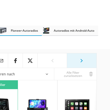
Pioneer-Autoradios
Autoradios mit Android-Auto
Alle Filter
eren nach
zurücksetzen
ller