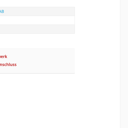
AB
werk
nschluss