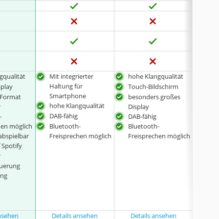
gqualität
Mit integrierter
hohe Klangqualität
hoh
Haltung für
splay
Touch-Bildschirm
Sma
Smartphone
flex
-Format
besonders großes
hohe Klangqualität
ein
r
Display
DAB-fähig
auc
-
DAB-fähig
absp
hen möglich
Bluetooth-
Bluetooth-
Blu
abspielbar
Freisprechen möglich
Freisprechen möglich
Fre
f Spotify
Zugr
r
Navi
euerung
Sma
ang
Ans
Par
opt
ansehen
Details ansehen
Details ansehen
Det