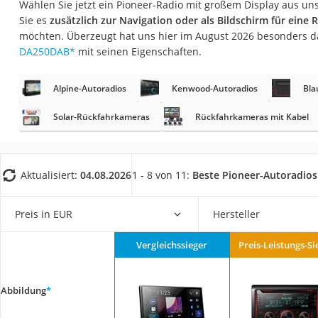
Wählen Sie jetzt ein Pioneer-Radio mit großem Display aus uns
AGM-Batterie Woh
Sie es
zusätzlich zur Navigation oder als Bildschirm für ein
Thule-Fahrradträg
möchten. Überzeugt hat uns hier im August 2026 besonders 
DA250DAB
*
mit seinen Eigenschaften.
FM-Transmitter
Sommerreifen 205
Alpine-Autoradios
Kenwood-Autoradios
Bla
Autobatterie-Lade
Solar-Rückfahrkameras
Rückfahrkameras mit Kabel
Starthilfe mit Kom
Alkoholtester
Felgenbaum
Aktualisiert:
04.08.2026
1 - 8 von 11:
Beste Pioneer-Autoradios
Diesel-Additiv
Preis in EUR
Hersteller
Wagenheber
Service
Vergleichssieger
Preis-Leistungs-Si
Abbildung
*