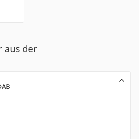
:
r aus der
DAB