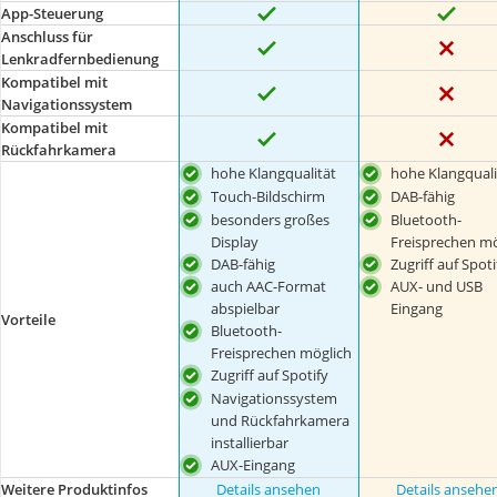
App-Steuerung
Anschluss für
Lenkradfernbedienung
Kompatibel mit
Navigationssystem
Kompatibel mit
Rückfahrkamera
hohe Klangqualität
hohe Klangquali
Touch-Bildschirm
DAB-fähig
besonders großes
Bluetooth-
Display
Freisprechen mö
DAB-fähig
Zugriff auf Spoti
auch AAC-Format
AUX- und USB
abspielbar
Eingang
Vorteile
Bluetooth-
Freisprechen möglich
Zugriff auf Spotify
Navigationssystem
und Rückfahrkamera
installierbar
AUX-Eingang
Weitere Produktinfos
Details ansehen
Details ansehe