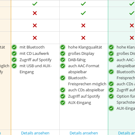
tät
mit Bluetooth
hohe Klangqualität
hohe Klan
mit CD Laufwerk
großes Display
großes Di
Zugriff auf Spotify
DAB-fähig
auch AAC
glich
abspielba
mit USB und AUX-
auch AAC-Format
fy
Bluetooth
Eingang
abspielbar
Freisprec
Bluetooth-
auch CDs 
Freisprechen möglich
auch CDs abspielbar
Zugriff au
Zugriff auf Spotify
Option fü
Sprachst
AUX-Eingang
AUX-Eing
n
Details ansehen
Details ansehen
Details 