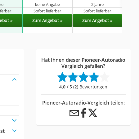
hre
keine Angabe
2 Jahre
eferbar
Sofort lieferbar
Sofort lieferbar
Sof
ebot »
Zum Angebot »
Zum Angebot »
Zu
Hat Ihnen dieser Pioneer-Autoradio
Vergleich gefallen?
4,0 / 5
(2) Bewertungen
Pioneer-Autoradio-Vergleich teilen:
st