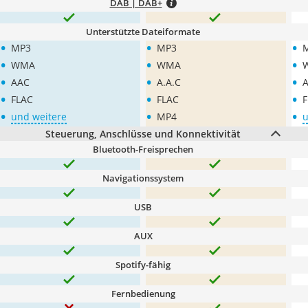
DAB | DAB+
Unterstützte Dateiformate
•
•
•
MP3
MP3
•
•
•
WMA
WMA
•
•
•
AAC
A.A.C
•
•
•
FLAC
FLAC
F
•
•
•
und weitere
MP4
u
Steuerung, Anschlüsse und Konnektivität
Bluetooth-Freisprechen
Navigationssystem
USB
AUX
Spotify-fähig
Fernbedienung