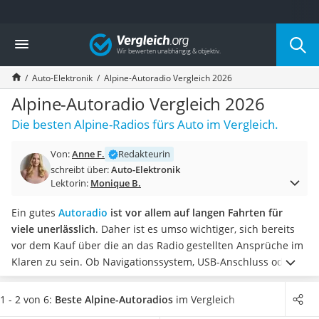
Die beliebtesten Vergleiche nach Kategorie
Vergleich
Auto & Motor
Fahrradträger-Anhängerkupplung (4 Fahrräder)
Auto-Elektronik
Alpine-Autoradio Vergleich 2026
Fahrradträger
Fahrradträger (Anhängerkupplung)
Alpine-Autoradio Vergleich 2026
Fahrradträger 3 Fahrräder
Die besten Alpine-Radios fürs Auto im Vergleich.
Benzinkanister (20 l)
Dashcam
Von:
Anne F.
Redakteurin
Fahrradträger E-Bike
schreibt über:
Auto-Elektronik
Benzinkanister
Lektorin:
Monique B.
Marderschreck
Wagenheber 3t
Ein gutes
Autoradio
ist vor allem auf langen Fahrten für
AGM-Batterie Wohnmobil
viele unerlässlich
. Daher ist es umso wichtiger, sich bereits
Thule-Fahrradträger
vor dem Kauf über die an das Radio gestellten Ansprüche im
FM-Transmitter
Klaren zu sein. Ob Navigationssystem, USB-Anschluss oder
Sommerreifen 205/55 R16
Bluetooth-Freisprechanlage: Mit einem Alpine-Autoradio
Autobatterie-Ladegerät
bleibt keiner Ihrer Wünsche offen.
Wählen Sie jetzt ein
1 - 2 von 6:
Beste Alpine-Autoradios
im Vergleich
Starthilfe mit Kompressor
Alpine-Autoradio aus unserer Vergleichstabelle, das mit einer