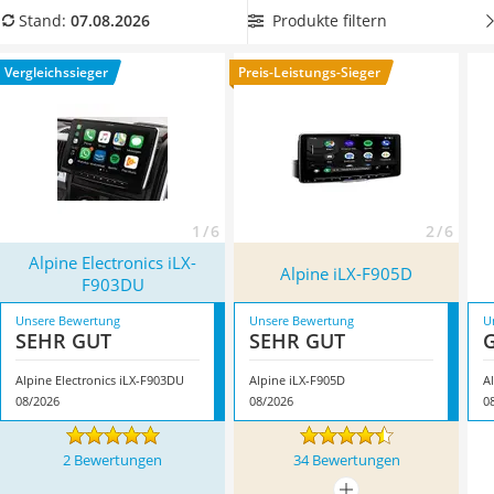
Alkoholtester
Lenkradfernbedienung verknüpft werden kann. So
Produkte filtern
Stand:
07.08.2026
Felgenbaum
vermeiden Sie das Lösen Ihrer Hände vom Lenkrad während
Diesel-Additiv
der Fahrt
und sind, diversen Online-Tests zufolge, besonders
Vergleichssieger
Preis-Leistungs-Sieger
Wagenheber
sicher unterwegs. Überzeugt hat uns hier im August 2026
Service
besonders das Modell
Alpine Electronics iLX-F903DU
*
mit
seinen Eigenschaften.
1 / 6
2 / 6
Alpine Electronics iLX-
Alpine iLX-F905D
F903DU
Unsere Bewertung
Unsere Bewertung
U
SEHR GUT
SEHR GUT
Alpine Electronics iLX-F903DU
Alpine iLX-F905D
A
08/2026
08/2026
0
2 Bewertungen
34 Bewertungen