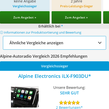
keine Angabe
2 Jahre
Vergleichssieger
Preis-Leistungs-Sieger
Zum Angebot »
Zum Angebot »
Erhältlich bei
*
ⓘ Informationen zur Produktsortierung und Bewertung
Ähnliche Vergleiche anzeigen
Alpine-Autoradio Vergleich 2026 Empfehlungen
Vergleichssieger
Alpine Electronics iLX-F903DU
Unsere Bewertung:
SEHR GUT
2 Bewertungen