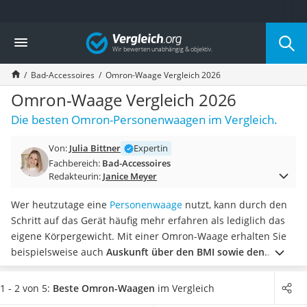
Die beliebtesten Vergleiche nach Kategorie
Vergleich
Wohnen
Matratzen-Topper
Bad-Accessoires
Omron-Waage Vergleich 2026
Matratzen
Konferenzlautsprecher
Omron-Waage Vergleich 2026
Tageslichtlampe
Die besten Omron-Personenwaagen im Vergleich.
Badlüfter
Ergonomischer Bürostuhl
Von:
Julia Bittner
Expertin
Bürohocker
Fachbereich:
Bad-Accessoires
Außenleuchte mit Kamera
Redakteurin:
Janice Meyer
Ozongeneratoren
Akku-Tischlampe
Wer heutzutage eine
Personenwaage
nutzt, kann durch den
Konferenzmikrofon
Schritt auf das Gerät häufig mehr erfahren als lediglich das
Klappmatratze
eigene Körpergewicht. Mit einer Omron-Waage erhalten Sie
Duschkopf mit Kalkfilter
beispielsweise auch
Auskunft über den BMI sowie den
Aktenvernichter Sicherheitsstufe 4
Körperfettgehalt
. Diverse Online-Tests raten zu Modellen mit
Bettgitter
Speicherfunktion. So können Sie Ihren Fortschritt besser
1 - 2 von 5:
Beste Omron-Waagen
im Vergleich
Spannbettlaken
verfolgen.
Wählen Sie jetzt aus unserer Vergleichstabelle
eine