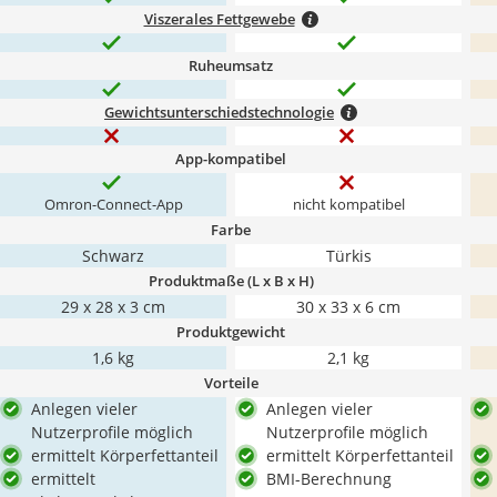
Viszerales Fettgewebe
Ruheumsatz
Gewichtsunterschiedstechnologie
App-kompatibel
Omron-Connect-App
nicht kompatibel
Farbe
Schwarz
Türkis
Produktmaße (L x B x H)
29 x 28 x 3 cm
30 x 33 x 6 cm
Produktgewicht
1,6 kg
2,1 kg
Vorteile
Anlegen vieler
Anlegen vieler
Nutzerprofile möglich
Nutzerprofile möglich
ermittelt Körperfettanteil
ermittelt Körperfettanteil
ermittelt
BMI-Berechnung