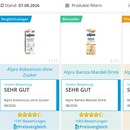
MCT-Öl
Produkten der Milchersatz basiert. Wählen Sie jetzt aus
Produkte filtern
Stand:
07.08.2026
Trüffelöl
unserer Vergleichstabelle einen Milchersatz
aus Getreide
Erythrit
oder aus Nüssen
. Überzeugt hat uns hier im August 2026
Vergleichssieger
Bestseller
Pre
Müsli ohne Zuckerzusatz
besonders das Modell
Alpro Kokosnuss ohne Zucker
*
mit
Service
seinen Eigenschaften.
1 / 11
2 / 11
Alpro Kokosnuss ohne
Alpro Barista Mandel-Drink
Al
Zucker
Unsere Bewertung
Unsere Bewertung
U
SEHR GUT
SEHR GUT
Alpro Kokosnuss ohne Zucker
Alpro Barista Mandel-Drink
A
08/2026
08/2026
0
1191 Bewertungen
1083 Bewertungen
Preis­vergleich
Preis­vergleich