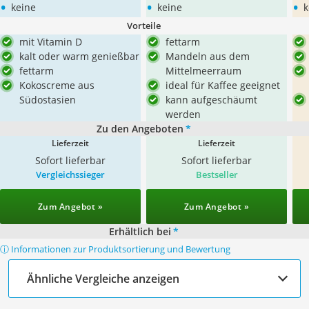
•
•
•
keine
keine
k
Vorteile
mit Vitamin D
fettarm
kalt oder warm genießbar
Mandeln aus dem
fettarm
Mittelmeerraum
Kokoscreme aus
ideal für Kaffee geeignet
Südostasien
kann aufgeschäumt
werden
Zu den Angeboten
*
Lieferzeit
Lieferzeit
Sofort lieferbar
Sofort lieferbar
Vergleichssieger
Bestseller
Zum Angebot »
Zum Angebot »
Erhältlich bei
*
ⓘ Informationen zur Produktsortierung und Bewertung
Ähnliche Vergleiche anzeigen