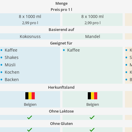
Menge
Preis pro 1 l
8 x 1000 ml
8 x 1000 ml
2,99 pro l
2,99 pro l
Basierend auf
Kokosnuss
Mandel
Geeignet für
•
•
•
Kaffee
Kaffee
K
•
•
Shakes
S
•
•
Müsli
M
•
•
Kochen
•
•
Backen
B
Herkunftsland
Belgien
Belgien
Ohne Laktose
Ohne Gluten