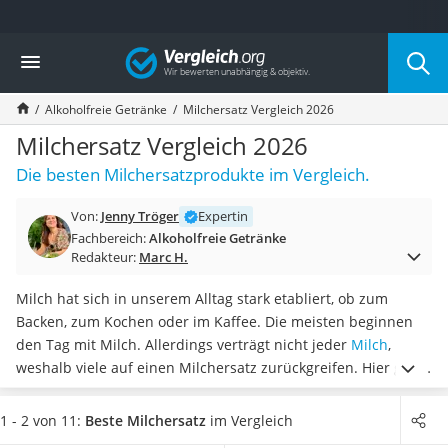
Die beliebtesten Vergleiche nach Kategorie
Vergleich
Lebensmittel
Schwarzkümmelöl
Alkoholfreie Getränke
Milchersatz Vergleich 2026
Knäckebrot
Schwarzkümmelöl-Kapseln
Milchersatz Vergleich 2026
Manukahonig
Die besten Milchersatzprodukte im Vergleich.
Eiklar
Astronautenkost
Von:
Jenny Tröger
Expertin
Balsamico-Essig
Fachbereich:
Alkoholfreie Getränke
Schwarzkümmelöl bio
Redakteur:
Marc H.
Sardinen
Honig
Milch hat sich in unserem Alltag stark etabliert, ob zum
Gemüsebrühe
Backen, zum Kochen oder im Kaffee. Die meisten beginnen
Eiskaffee-Pulver
den Tag mit Milch. Allerdings verträgt nicht jeder
Milch
,
Irischer Whiskey
weshalb viele auf einen Milchersatz zurückgreifen. Hier gibt
Grapefruitkernextrakt
es
verschiedene Alternativen sowie unterschiedliche
Matcha-Set
Geschmacksrichtungen
, aus denen Sie wählen können.
1 - 2 von 11:
Beste Milchersatz
im Vergleich
Sojasauce
Online-Tests geben darüber Aufschluss, auf welchen