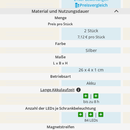
Preis­vergleich
Material und Nutzungsdauer
Menge
Preis pro Stück
2 Stück
7,12 € pro Stück
Farbe
Silber
Maße
L x B x H
26 x 4 x 1 cm
Betriebsart
Akku
Lange Akkulaufzeit
bis zu 8 h
Anzahl der LEDs je Schrankbeleuchtung
84 LEDs
Magnetstreifen