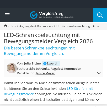
Die beliebtesten Vergleiche nach Kategorie
Vergleich
Wohnen
Matratzen-Topper
Schränke, Regale & Kommoden
LED-Schrankbeleuchtung mit Bewegungsmelder Vergleich 2026
Matratzen
Konferenzlautsprecher
LED-Schrankbeleuchtung mit
Tageslichtlampe
Bewegungsmelder Vergleich 2026
Badlüfter
Die besten Schrankbeleuchtungen mit
Ergonomischer Bürostuhl
Bewegungsmelder im Vergleich.
Bürohocker
Außenleuchte mit Kamera
Von:
Julia Bittner
Expertin
Ozongeneratoren
Fachbereich:
Schränke, Regale & Kommoden
Akku-Tischlampe
Redakteurin:
Janice Meyer
Konferenzmikrofon
Klappmatratze
Damit Ihr Schrank im Ankleidezimmer schön ausgeleuchtet
Duschkopf mit Kalkfilter
ist, können Sie an den Schrankwänden
LED-Streifen mit
Aktenvernichter Sicherheitsstufe 4
Bewegungsmelder
anbringen. So müssen Sie beim Ankleiden
Bettgitter
nicht zusätzlich einen Lichtschalter betätigen und können
Spannbettlaken
sich im Spiegel durch die LED-Lichtquelle laut Online-Tests